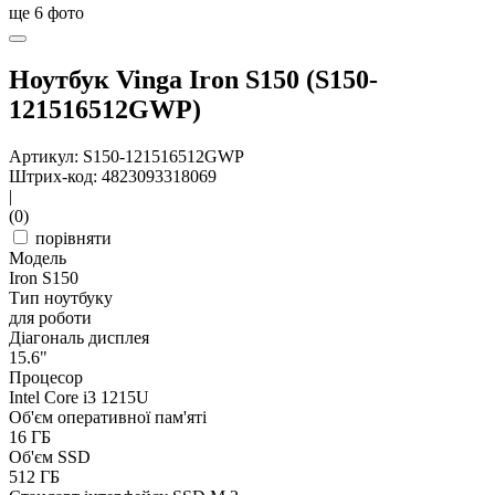
ще
6
фото
Ноутбук Vinga Iron S150 (S150-
121516512GWP)
Артикул: S150-121516512GWP
Штрих-код: 4823093318069
|
(0)
порівняти
Модель
Iron S150
Тип ноутбуку
для роботи
Діагональ дисплея
15.6"
Процесор
Intel Core i3 1215U
Об'єм оперативної пам'яті
16 ГБ
Об'єм SSD
512 ГБ