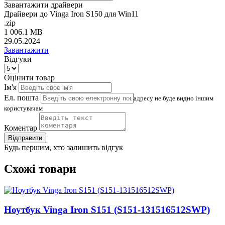
Завантажити драйвери
Драйвери до Vinga Iron S150 для Win11
.zip
1 006.1 MB
29.05.2024
Завантажити
Відгуки
Оцінити товар
Ім'я
Ел. пошта
адресу не буде видно іншим
користувачам
Коментар
Відправити
Будь першим, хто залишить відгук
Схожі товари
Ноутбук Vinga Iron S151 (S151-131516512SWP)