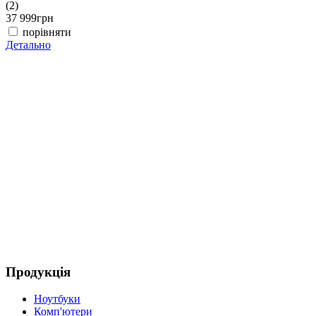
(2)
(
37 999
грн
3
порівняти
Детально
Д
Продукція
Ноутбуки
Комп'ютери