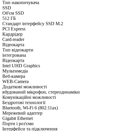
Тип накопичувача
SSD
Об'єм SSD
512 ГБ
Стандарт інтерфейсу SSD M.2
PCI Express
Кардрідер
Card-reader
Відеокарта
Тип відеокарти
інтегрована
Відеокарта
Intel UHD Graphics
Мультимедіа
Веб-камера
WEB-Camera
Додаткові можливості
вбудований мікрофон, стереодинаміки
Комунікаційні можливості
Бездротові технології
Bluetooth, Wi-Fi 6 (802.11aх)
Мережевий адаптер
Gigabit Ethernet
Порти і роз'єми
Інтерфейси та підключення