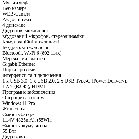
Мультимедіа
Веб-камера
WEB-Camera
Аудіосистема
4 динаміка
Додаткові можливості
вбудований мікрофон, стереодинаміки
Комунікаційні можливості
Бездротові технології
Bluetooth, Wi-Fi 6 (802.11aх)
Мережевий адаптер
Gigabit Ethernet
Порти і роз'єми
Інтерфейси та підключення
1 x USB 3.0, 1 х USB 2.0, 2 х USB Type-C (Power Delivery),
LAN (RJ-45), HDMI
Програмне забезпечення
Операційна система
Windows 11 Pro
Живлення
Ємність батареї
11.4V 4825mAh (55Wh)
Ємність акумулятора
55 Втг
Додатково