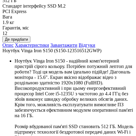
512 ГБ
Стандарт інтерфейсу SSD M.2
PCI Express
Вага
1.9 кг
Гарантія, міс
12
Де придбати
Опис
Характеристики
Завантажити
Відгуки
Ноутбук Vinga Iron S150 (S150-123516512GWP)
Ноутбук Vinga Iron S150 - надійний комп'ютерний
пристрій сірого кольору. Потрібен потужний лептоп для
роботи? Тоді ця модель вам ідеально підійде! Діагональ
монітора - 15.6". Екран якісно відображає відео з
роздільною здатністю 1920х1080 (FullHD).
Високопродуктивний і при цьому енергоефективний
процесор Intel Core i5-1235U з частотою до 4.4 ГГц без
збоїв виконує швидку обробку великих обсягів даних.
Крім того, можливість експлуатувати вимогливе ПЗ
забезпечується ефективним модулем оперативної пам'яті
на 16 ГБ.
Розмір вбудованої пам'яті SSD становить 512 ГБ. Модель
підтримує технології бездротової передачі даних Wi-Fi і