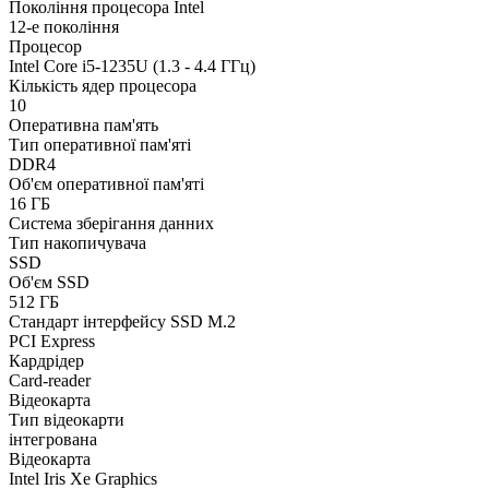
Покоління процесора Intel
12-е покоління
Процесор
Intel Core i5-1235U (1.3 - 4.4 ГГц)
Кількість ядер процесора
10
Оперативна пам'ять
Тип оперативної пам'яті
DDR4
Об'єм оперативної пам'яті
16 ГБ
Система зберігання данних
Тип накопичувача
SSD
Об'єм SSD
512 ГБ
Стандарт інтерфейсу SSD M.2
PCI Express
Кардрідер
Card-reader
Відеокарта
Тип відеокарти
інтегрована
Відеокарта
Intel Iris Xe Graphics