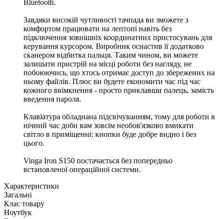
Bluetooth.
Завдяки високій чутливості тачпада ви зможете з
комфортом працювати на лептопі навіть без
підключення зовнішніх координатних пристосувань для
керування курсором. Виробник оснастив її додатково
сканером відбитка пальця. Таким чином, ви можете
залишати пристрій на місці роботи без нагляду, не
побоюючись, що хтось отримає доступ до збережених на
ньому файлів. Плюс ви будете економити час під час
кожного ввімкнення - просто приклавши палець, замість
введення пароля.
Клавіатура обладнана підсвічуванням, тому для роботи в
нічний час доби вам зовсім необов'язково вмикати
світло в приміщенні: кнопки буде добре видно і без
цього.
Vinga Iron S150 постачається без попередньо
встановленої операційної системи.
Характеристики
Загальні
Клас товару
Ноутбук