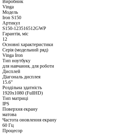
Виробник
Vinga
Модель
Iron S150
Артикул
S150-123516512GWP
Гарантія, міс
12
Основні характеристики
Серія (модельний ряд)
Vinga Iron
Тип ноутбуку
для навчання, для роботи
Дисплей
Діагональ дисплея
15.6"
Роздільна здатність
1920х1080 (FullHD)
Тип матриці
IPS
Поверхня екрану
матова
Частота оновлення екрану
60 Гц
Процесор