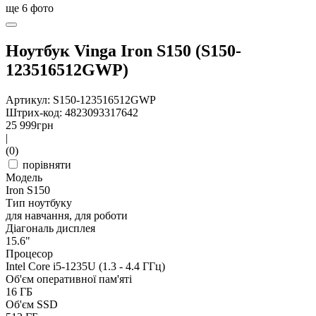
ще
6
фото
Ноутбук Vinga Iron S150 (S150-
123516512GWP)
Артикул: S150-123516512GWP
Штрих-код: 4823093317642
25 999
грн
|
(0)
порівняти
Модель
Iron S150
Тип ноутбуку
для навчання, для роботи
Діагональ дисплея
15.6"
Процесор
Intel Core i5-1235U (1.3 - 4.4 ГГц)
Об'єм оперативної пам'яті
16 ГБ
Об'єм SSD