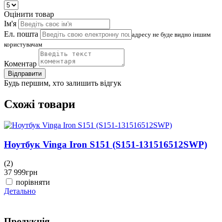
Оцінити товар
Ім'я
Ел. пошта
адресу не буде видно іншим
користувачам
Коментар
Відправити
Будь першим, хто залишить відгук
Схожі товари
Ноутбук Vinga Iron S151 (S151-131516512SWP)
(2)
(
37 999
грн
3
порівняти
Детально
Д
Продукція