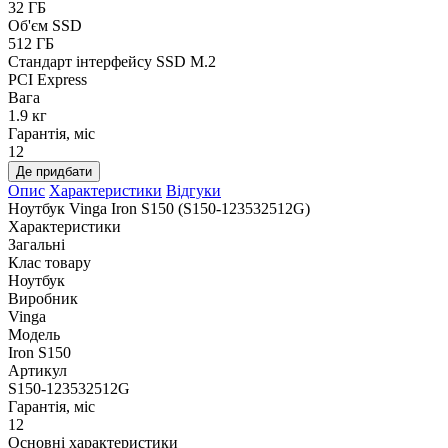
32 ГБ
Об'єм SSD
512 ГБ
Стандарт інтерфейсу SSD M.2
PCI Express
Вага
1.9 кг
Гарантія, міс
12
Де придбати
Опис
Характеристики
Відгуки
Ноутбук Vinga Iron S150 (S150-123532512G)
Характеристики
Загальні
Клас товару
Ноутбук
Виробник
Vinga
Модель
Iron S150
Артикул
S150-123532512G
Гарантія, міс
12
Основні характеристики