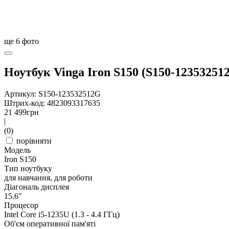
ще
6
фото
Ноутбук Vinga Iron S150 (S150-12353251
Артикул: S150-123532512G
Штрих-код: 4823093317635
21 499
грн
|
(0)
порівняти
Модель
Iron S150
Тип ноутбуку
для навчання, для роботи
Діагональ дисплея
15.6"
Процесор
Intel Core i5-1235U (1.3 - 4.4 ГГц)
Об'єм оперативної пам'яті