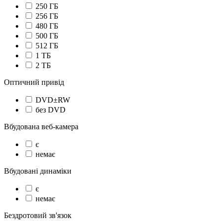
250 ГБ
256 ГБ
480 ГБ
500 ГБ
512 ГБ
1 TБ
2 TБ
Оптичний привід
DVD±RW
без DVD
Вбудована веб-камера
є
немає
Вбудовані динаміки
є
немає
Бездротовий зв'язок