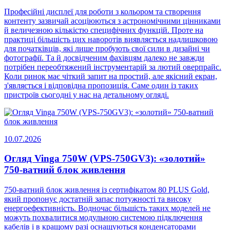
Професійні дисплеї для роботи з кольором та створення
контенту зазвичай асоціюються з астрономічними цінниками
й величезною кількістю специфічних функцій. Проте на
практиці більшість цих наворотів виявляється надлишковою
для початківців, які лише пробують свої сили в дизайні чи
фотографії. Та й досвідченим фахівцям далеко не завжди
потрібен переобтяжений інструментарій за лютий оверпрайс.
Коли ринок має чіткий запит на простий, але якісний екран,
з'являється і відповідна пропозиція. Саме один із таких
пристроїв сьогодні у нас на детальному огляді.
10.07.2026
Огляд Vinga 750W (VPS-750GV3): «золотий»
750-ватний блок живлення
750-ватний блок живлення із сертифікатом 80 PLUS Gold,
який пропонує достатній запас потужності та високу
енергоефективність. Водночас більшість таких моделей не
можуть похвалитися модульною системою підключення
кабелів і в кращому разі оснащуються конденсаторами