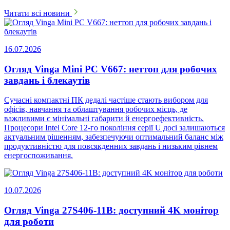
Читати всі новини
16.07.2026
Огляд Vinga Mini PC V667: неттоп для робочих
завдань і блекаутів
Сучасні компактні ПК дедалі частіше стають вибором для
офісів, навчання та облаштування робочих місць, де
важливими є мінімальні габарити й енергоефективність.
Процесори Intel Core 12-го покоління серії U досі залишаються
актуальним рішенням, забезпечуючи оптимальний баланс між
продуктивністю для повсякденних завдань і низьким рівнем
енергоспоживання.
10.07.2026
Огляд Vinga 27S406-11B: доступний 4K монітор
для роботи