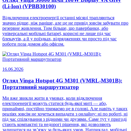
(Li-Ion) (VPBB30100)
Відключення електроенергії останні місяці трапляються
значно рідше, ніж раніше, але це не привід зовсім забувати про
резервне живлення. Тим більше, що павербанки, або
універсальні мобільні батареї, корисні не лише під час
блекаутів, а й у поїздках, відрядженнях чи просто під час
роботи поза домом або офісом.
16.06.2026
Огляд Vinga Hotspot 4G M301 (VMRL-M301B):
Портативний маршрутизатор
Ми вже звикли жити в умовах, коли відключення
електроенергії можуть статися будь-якої миті — або,
принаймні, постійно тримаємо це в голові. Але навіть у таких
реаліях зовсім не хочеться випадати з онлайну: ні по роботі, ні
під час спілкування з рідними чи друзями. Саме тут у пригоді
стають компактні та недорогі рішення, які дозволяють
залишатися на зв’язку за будь-яких умов. Наприклад, мобільні