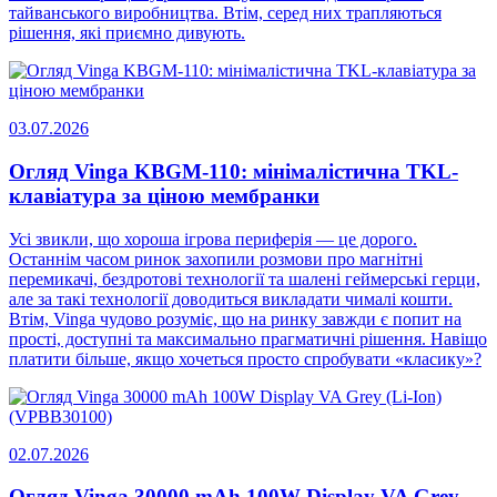
тайванського виробництва. Втім, серед них трапляються
рішення, які приємно дивують.
03.07.2026
Огляд Vinga KBGM-110: мінімалістична TKL-
клавіатура за ціною мембранки
Усі звикли, що хороша ігрова периферія — це дорого.
Останнім часом ринок захопили розмови про магнітні
перемикачі, бездротові технології та шалені геймерські герци,
але за такі технології доводиться викладати чималі кошти.
Втім, Vinga чудово розуміє, що на ринку завжди є попит на
прості, доступні та максимально прагматичні рішення. Навіщо
платити більше, якщо хочеться просто спробувати «класику»?
02.07.2026
Огляд Vinga 30000 mAh 100W Display VA Grey