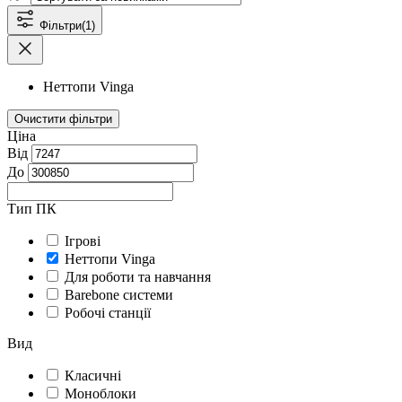
Фільтри
(1)
Неттопи Vinga
Очистити фільтри
Ціна
Від
До
Тип ПК
Ігрові
Неттопи Vinga
Для роботи та навчання
Barebone системи
Робочі станції
Вид
Класичні
Моноблоки