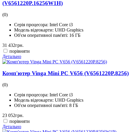
(V6561220P.16256W1H)
(0)
Серія процесора:
Intel Core i3
Модель відеокарти:
UHD Graphics
Об'єм оперативної пам'яті:
16 ГБ
31 432
грн.
порівняти
Детально
Комп'ютер Vinga Mini PC V656 (V6561220P.8256)
(0)
Серія процесора:
Intel Core i3
Модель відеокарти:
UHD Graphics
Об'єм оперативної пам'яті:
8 ГБ
23 052
грн.
порівняти
Детально