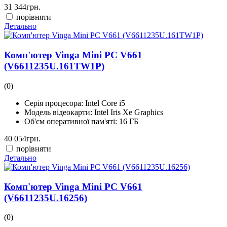
31 344
грн.
порівняти
Детально
Комп'ютер Vinga Mini PC V661
(V6611235U.161TW1P)
(0)
Серія процесора:
Intel Core i5
Модель відеокарти:
Intel Iris Xe Graphics
Об'єм оперативної пам'яті:
16 ГБ
40 054
грн.
порівняти
Детально
Комп'ютер Vinga Mini PC V661
(V6611235U.16256)
(0)