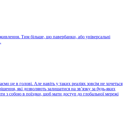
е живлення. Тим більше, що павербанки, або універсальні
.
мо це в голові. Але навіть у таких реаліях зовсім не хочеться
рішення, які дозволяють залишатися на зв’язку за будь-яких
рати з собою в поїздки, щоб мати доступ до глобальної мережі