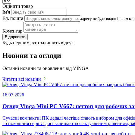
Оцінити товар
Ім'я
Ел. пошта
адресу не буде видно іншим ко
Коментар
Відправити
Будь першим, хто залишить відгук
Новини та огляди
Останні новини та оновлення від VINGA
Читати всі новини
16.07.2026
Огляд Vinga Mini PC V667: неттоп для робочих за
Сучасні компактні ПК дедалі частіше стають вибором для офісів
го покоління серії U досі залишаються актуальним рішенням, 