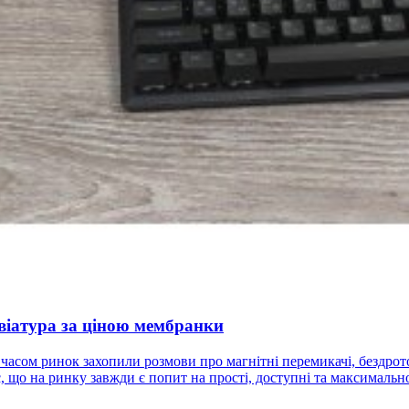
віатура за ціною мембранки
асом ринок захопили розмови про магнітні перемикачі, бездротові
є, що на ринку завжди є попит на прості, доступні та максималь