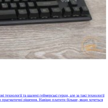
 технології та шалені геймерські герци, але за такі технології
но прагматичні рішення. Навіщо платити більше, якщо хочеться