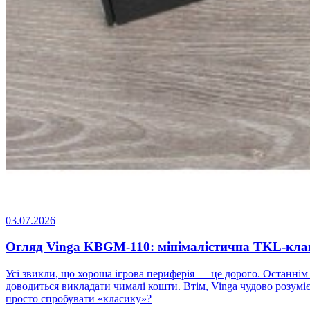
03.07.2026
Огляд Vinga KBGM-110: мінімалістична TKL-кла
Усі звикли, що хороша ігрова периферія — це дорого. Останнім ч
доводиться викладати чималі кошти. Втім, Vinga чудово розумі
просто спробувати «класику»?