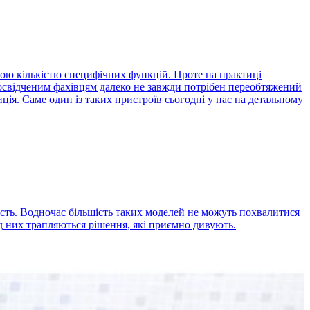
ною кількістю специфічних функцій. Проте на практиці
 досвідченим фахівцям далеко не завжди потрібен переобтяжений
иція. Саме один із таких пристроїв сьогодні у нас на детальному
ість. Водночас більшість таких моделей не можуть похвалитися
д них трапляються рішення, які приємно дивують.