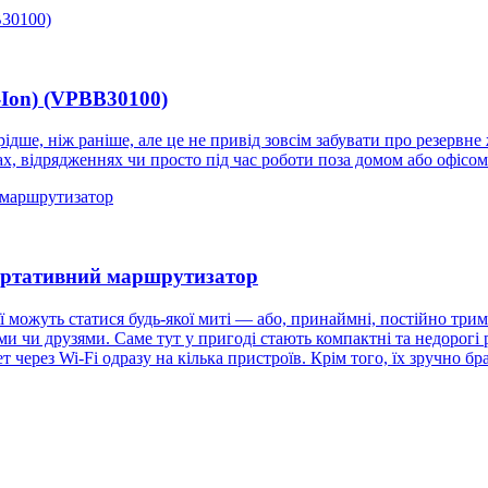
-Ion) (VPBB30100)
рідше, ніж раніше, але це не привід зовсім забувати про резервн
дках, відрядженнях чи просто під час роботи поза домом або офісом
ортативний маршрутизатор
можуть статися будь-якої миті — або, принаймні, постійно тримає
ими чи друзями. Саме тут у пригоді стають компактні та недорогі 
т через Wi-Fi одразу на кілька пристроїв. Крім того, їх зручно б