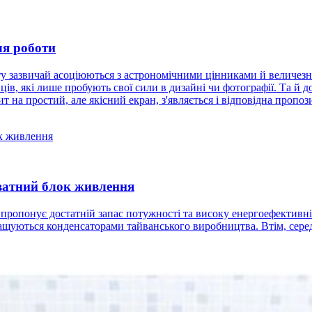
ля роботи
нту зазвичай асоціюються з астрономічними цінниками й величез
ців, які лише пробують свої сили в дизайні чи фотографії. Та й
 на простий, але якісний екран, з'являється і відповідна пропоз
ватний блок живлення
 пропонує достатній запас потужності та високу енергоефективн
ащуються конденсаторами тайванського виробництва. Втім, сере