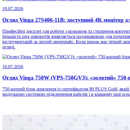
10.07.2026
Огляд Vinga 27S406-11B: доступний 4K монітор д
Професійні дисплеї для роботи з кольором та створення конте
більшість цих наворотів виявляється надлишковою для початків
інструментарій за лютий оверпрайс. Коли ринок має чіткий запит
огляді.
10.07.2026
Огляд Vinga 750W (VPS-750GV3): «золотий» 750-
750-ватний блок живлення із сертифікатом 80 PLUS Gold, який
модульною системою підключення кабелів і в кращому разі осн