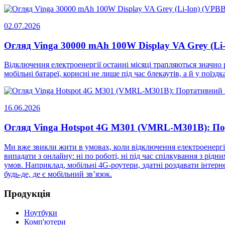
02.07.2026
Огляд Vinga 30000 mAh 100W Display VA Grey (Li
Відключення електроенергії останні місяці трапляються значно 
мобільні батареї, корисні не лише під час блекаутів, а й у поїз
16.06.2026
Огляд Vinga Hotspot 4G M301 (VMRL-M301B): П
Ми вже звикли жити в умовах, коли відключення електроенергії 
випадати з онлайну: ні по роботі, ні під час спілкування з рідн
умов. Наприклад, мобільні 4G-роутери, здатні роздавати інтерне
будь-де, де є мобільний зв’язок.
Продукція
Ноутбуки
Комп'ютери