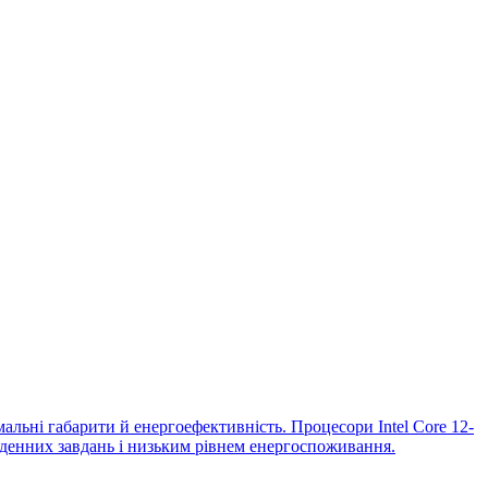
альні габарити й енергоефективність. Процесори Intel Core 12-
кденних завдань і низьким рівнем енергоспоживання.