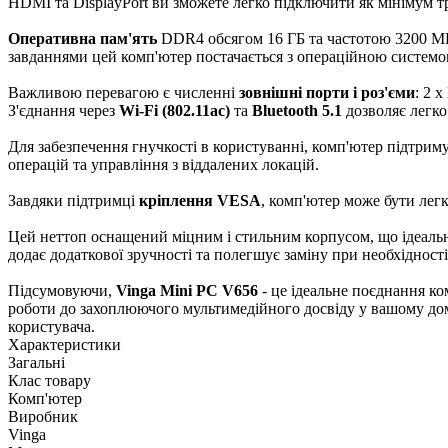
HDMI та DisplayPort ви зможете легко підключити як мінімум 
Оперативна пам'ять
DDR4 обсягом 16 ГБ та частотою 3200 МГц
завданнями цей комп'ютер постачається з операційною систем
Важливою перевагою є численні
зовнішні порти і роз'єми
: 2 
З'єднання через
Wi-Fi (802.11ac)
та
Bluetooth 5.1
дозволяє легко
Для забезпечення гнучкості в користуванні, комп'ютер підтриму
операцій та управління з віддалених локацій.
Завдяки підтримці
кріплення VESA
, комп'ютер може бути лег
Цей неттоп оснащений міцним і стильним корпусом, що ідеально
додає додаткової зручності та полегшує заміну при необхідності
Підсумовуючи,
Vinga Mini PC V656
- це ідеальне поєднання к
роботи до захоплюючого мультимедійного досвіду у вашому домі
користувача.
Характеристики
Загальні
Клас товару
Комп'ютер
Виробник
Vinga