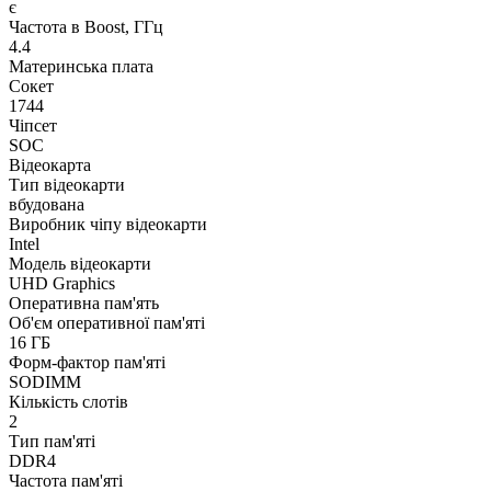
є
Частота в Boost, ГГц
4.4
Материнська плата
Сокет
1744
Чіпсет
SOC
Відеокарта
Тип відеокарти
вбудована
Виробник чіпу відеокарти
Intel
Модель відеокарти
UHD Graphics
Оперативна пам'ять
Об'єм оперативної пам'яті
16 ГБ
Форм-фактор пам'яті
SODIMM
Кількість слотів
2
Тип пам'яті
DDR4
Частота пам'яті