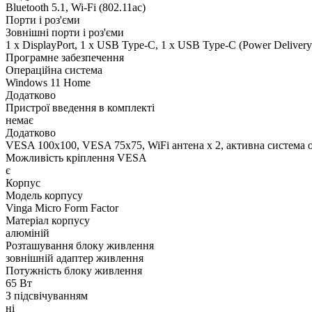
Bluetooth 5.1, Wi-Fi (802.11ac)
Порти і роз'єми
Зовнішні порти і роз'єми
1 x DisplayPort, 1 x USB Type-C, 1 x USB Type-C (Power Delivery)
Програмне забезпечення
Операційна система
Windows 11 Home
Додатково
Пристрої введення в комплекті
немає
Додатково
VESA 100x100, VESA 75x75, WiFi антена х 2, активна система о
Можливість кріплення VESA
є
Корпус
Модель корпусу
Vinga Micro Form Factor
Матеріал корпусу
алюміній
Розташування блоку живлення
зовнішній адаптер живлення
Потужність блоку живлення
65 Вт
З підсвічуванням
ні