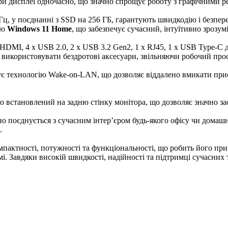
три дисплеї одночасно, що значно спрощує роботу з графічними 
, у поєднанні з SSD на 256 ГБ, гарантують швидкодію і безпере
ою
Windows 11 Home
, що забезпечує сучасний, інтуїтивно зрозум
x HDMI, 4 x USB 2.0, 2 x USB 3.2 Gen2, 1 x RJ45, 1 x USB Type-
 використовувати бездротові аксесуари, звільняючи робочий прост
є технологію Wake-on-LAN, що дозволяє віддалено вмикати пристр
ко встановлений на задню стінку монітора, що дозволяє значно за
 поєднується з сучасним інтер’єром будь-якого офісу чи домашн
.
омпактності, потужності та функціональності, що робить його пр
. Завдяки високій швидкості, надійності та підтримці сучасних т