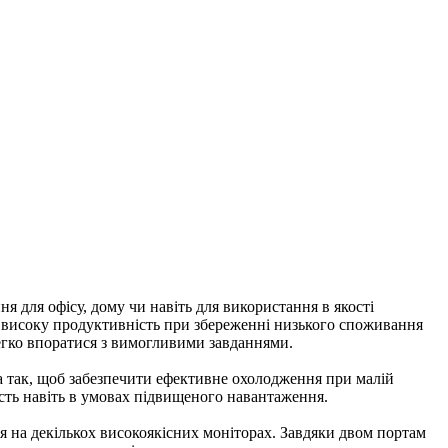
я для офісу, дому чи навіть для використання в якості
є високу продуктивність при збереженні низького споживання
легко впоратися з вимогливими завданнями.
а так, щоб забезпечити ефективне охолодження при малій
сть навіть в умовах підвищеного навантаження.
ння на декількох високоякісних моніторах. Завдяки двом портам