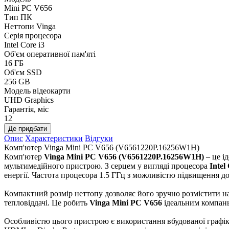
Mini PC V656
Тип ПК
Неттопи Vinga
Серія процесора
Intel Core i3
Об'єм оперативної пам'яті
16 ГБ
Об'єм SSD
256 GB
Модель відеокарти
UHD Graphics
Гарантія, міс
12
Де придбати
Опис
Характеристики
Відгуки
Комп'ютер Vinga Mini PC V656 (V6561220P.16256W1H)
Комп'ютер
Vinga Mini PC V656 (V6561220P.16256W1H)
– це і
мультимедійного пристрою. З серцем у вигляді процесора
Intel
енергії. Частота процесора 1.5 ГГц з можливістю підвищення д
Компактний розмір неттопу дозволяє його зручно розмістити н
тепловіддачі. Це робить
Vinga Mini PC V656
ідеальним компань
Особливістю цього пристрою є використання вбудованої графі