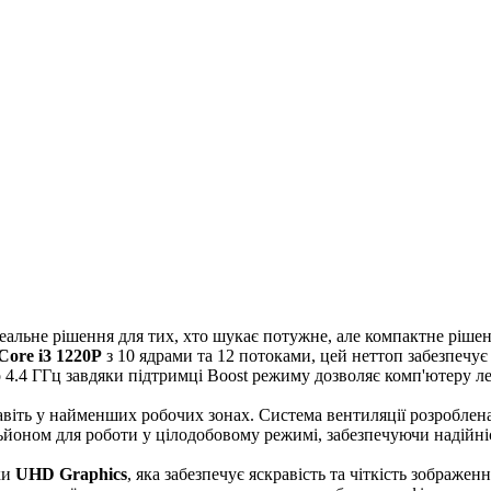
деальне рішення для тих, хто шукає потужне, але компактне рішенн
 Core i3 1220P
з 10 ядрами та 12 потоками, цей неттоп забезпечу
о 4.4 ГГц завдяки підтримці Boost режиму дозволяє комп'ютеру 
авіть у найменших робочих зонах. Система вентиляції розроблен
йоном для роботи у цілодобовому режимі, забезпечуючи надійні
ки
UHD Graphics
, яка забезпечує яскравість та чіткість зображе