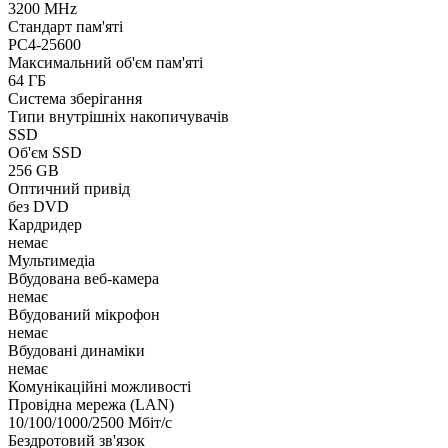
3200 MHz
Стандарт пам'яті
PC4-25600
Максимальний об'єм пам'яті
64 ГБ
Система зберігання
Типи внутрішніх накопичувачів
SSD
Об'єм SSD
256 GB
Оптичний привід
без DVD
Кардридер
немає
Мультимедіа
Вбудована веб-камера
немає
Вбудований мікрофон
немає
Вбудовані динаміки
немає
Комунікаційні можливості
Провідна мережа (LAN)
10/100/1000/2500 Мбіт/с
Бездротовий зв'язок