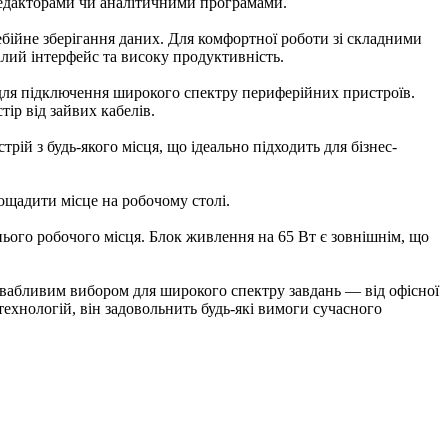
редакторами чи аналітичними програмами.
бійне зберігання даних. Для комфортної роботи зі складними
ілий інтерфейс та високу продуктивність.
C для підключення широкого спектру периферійних пристроїв.
ір від зайвих кабелів.
ій з будь-якого місця, що ідеально підходить для бізнес-
ощадити місце на робочому столі.
ього робочого місця. Блок живлення на 65 Вт є зовнішнім, що
ивабливим вибором для широкого спектру завдань — від офісної
ехнологій, він задовольнить будь-які вимоги сучасного