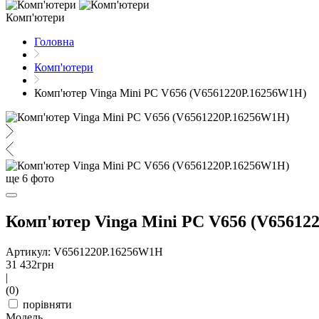
Комп'ютери
Головна
Комп'ютери
Комп'ютер Vinga Mini PC V656 (V6561220P.16256W1H)
ще
6
фото
Комп'ютер Vinga Mini PC V656 (V65612
Артикул: V6561220P.16256W1H
31 432
грн
|
(0)
порівняти
Модель