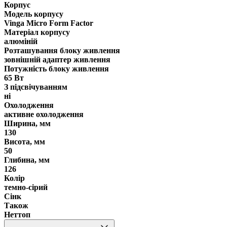
Корпус
Модель корпусу
Vinga Micro Form Factor
Матеріал корпусу
алюміній
Розташування блоку живлення
зовнішній адаптер живлення
Потужність блоку живлення
65 Вт
З підсвічуванням
ні
Охолодження
активне охолодження
Ширина, мм
130
Висота, мм
50
Глибина, мм
126
Колір
темно-сірий
Сінк
Також
Неттоп