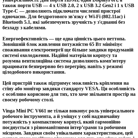
також порти
USB
— 4 x USB 2.0, 2 x USB 3.2 Gen2 і 1 x USB
Type-C — дозволяють підключати численні пристрої
одночасно. Для бездротового зв'язку є Wi-Fi (802.11ac) і
Bluetooth 5.1
, які забезпечують зручність у з'єднанні без
безладу з кабелями.
Енергоефективність
— ще одна цінність цього неттопа.
Зовнішній блок живлення потужністю 65 Вт мінімізує
споживання електроенергії ще більше завдяки продуманій
системі охолодження. Надійні матеріали корпусу та
розумна вентиляційна система дозволяють комп'ютеру
працювати безперервно без перегріву, навіть у режимі
цілодобового використання.
Цей пристрій також підтримує можливість кріплення на
стіну або монітор завдяки стандарту
VESA
. Ця особливість
є особливо корисною для тих, хто хоче звільнити простір на
своєму робочому столі.
Vinga Mini PC V661
не тільки виконує роль універсального
робочого інструмента, а й уміщує у собі надзвичайну
потужність у компактному корпусі, який гармонійно
поєднується з різноманітними інтер’єрами та робочими
місцями. Завдяки своїм унікальним характеристикам, цей