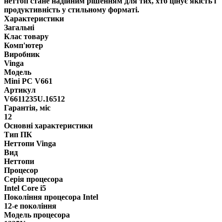
неттоп стане надійним рішенням для тих, хто цінує якість і
продуктивність у стильному форматі.
Характеристики
Загальні
Клас товару
Комп'ютер
Виробник
Vinga
Модель
Mini PC V661
Артикул
V6611235U.16512
Гарантія, міс
12
Основні характеристики
Тип ПК
Неттопи Vinga
Вид
Неттопи
Процесор
Серія процесора
Intel Core i5
Покоління процесора Intel
12-е покоління
Модель процесора