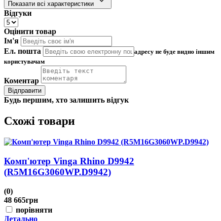
Показати всі характеристики
Відгуки
Оцінити товар
Ім'я
Ел. пошта
адресу не буде видно іншим
користувачам
Коментар
Відправити
Будь першим, хто залишить відгук
Схожі товари
Комп'ютер Vinga Rhino D9942
(R5M16G3060WP.D9942)
(0)
(
48 665
грн
4
порівняти
Детально