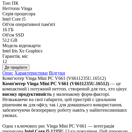
Тип ПК
Неттопи Vinga
Серія процесора
Intel Core i5
Об'єм оперативної пам'яті
16 ГБ
Об'єм SSD
512 GB
Модель відеокарти
Intel Iris Xe Graphics
Гарантія, міс
12
Де придбати
Опис
Характеристики
Відгуки
Комп'ютер Vinga Mini PC V661 (V6611235U.16512)
Комп'ютер Vinga Mini PC V661 (V6611235U.16512)
— це
компактний і потужний неттоп, створений для тих, хто цінує
високу продуктивність
у маленькому форм-факторі.
Незважаючи на свої габарити, цей пристрій є ідеальним
рішенням як для офісу, так і для домашнього використання,
забезпечуючи безперервну роботу навіть у найінтенсивніших
умовах.
Одна з ключових рис Vinga Mini PC V661 — інтеграція
процесора
Intel Core i5 1235U
12-го покоління. Цей процесор