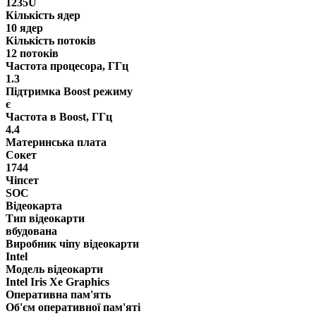
1235U
Кількість ядер
10 ядер
Кількість потоків
12 потоків
Частота процесора, ГГц
1.3
Підтримка Boost режиму
є
Частота в Boost, ГГц
4.4
Материнська плата
Сокет
1744
Чіпсет
SOC
Відеокарта
Тип відеокарти
вбудована
Виробник чіпу відеокарти
Intel
Модель відеокарти
Intel Iris Xe Graphics
Оперативна пам'ять
Об'єм оперативної пам'яті