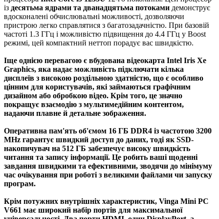
із
десятьма ядрами та дванадцятьма потоками
демонструє
вдосконалені обчислювальні можливості, дозволяючи
пристрою легко справлятися з багатозадачністю. При базовій
частоті 1.3 ГГц і можливістю підвищення до 4.4 ГГц у Boost
режимі, цей компактний неттоп порадує вас швидкістю.
Іще однією перевагою є вбудована відеокарта
Intel Iris Xe
Graphics
, яка надає можливість підключати кілька
дисплеїв з високою роздільною здатністю, що є особливо
цінним для користувачів, які займаються графічним
дизайном або обробкою відео. Крім того, це значно
покращує взаємодію з мультимедійним контентом,
надаючи плавне й детальне зображення.
Оперативна пам'ять
об'ємом 16 ГБ DDR4 із частотою 3200
MHz гарантує швидкий доступ до даних, тоді як
SSD-
накопичувач
на 512 ГБ забезпечує високу швидкість
читання та запису інформації. Це робить ваші щоденні
завдання швидкими та ефективними, зводячи до мінімуму
час очікування при роботі з великими файлами чи запуску
програм.
Крім потужних внутрішніх характеристик
, Vinga Mini PC
V661 має широкий набір портів для максимальної
універсальності. Два порти
HDMI
, один
DisplayPort
, а