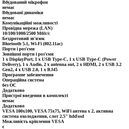
Вбудований мікрофон
немає
Вбудовані динаміки
немає
Комунікаційні можливості
Провідна мережа (LAN)
10/100/1000/2500 Мбіт/с
Бездротовий зв'язок
Bluetooth 5.1, Wi-Fi (802.11ac)
Порти і роз'єми
Зовнішні порти і роз'єми
1 x DisplayPort, 1 x USB Type-C, 1 x USB Type-C (Power
Delivery), 1 х Audio, 2 x antenna out, 2 x HDMI, 2 x USB 3.2
Gen2, 4 x USB 2.0, 1 x RJ45
Програмне забезпечення
Операційна система
без ОС
Додатково
Пристрої введення в комплекті
немає
Додатково
VESA 100x100, VESA 75x75, WiFi антена х 2, активна
система охолодження, слот 2.5" hdd\ssd
Можливість кріплення VESA
є