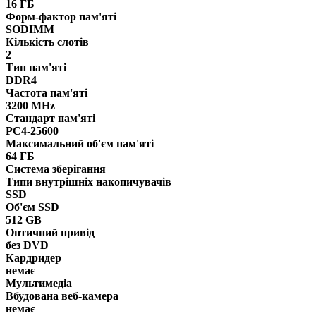
16 ГБ
Форм-фактор пам'яті
SODIMM
Кількість слотів
2
Тип пам'яті
DDR4
Частота пам'яті
3200 MHz
Стандарт пам'яті
PC4-25600
Максимальний об'єм пам'яті
64 ГБ
Система зберігання
Типи внутрішніх накопичувачів
SSD
Об'єм SSD
512 GB
Оптичний привід
без DVD
Кардридер
немає
Мультимедіа
Вбудована веб-камера
немає