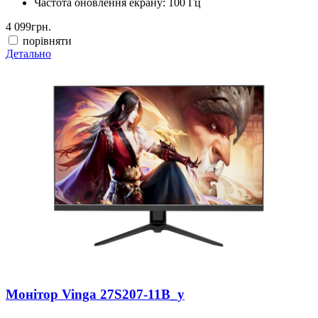
Частота оновлення екрану:
100 Гц
4 099
грн.
порівняти
Детально
Монітор Vinga 27S207-11B_у