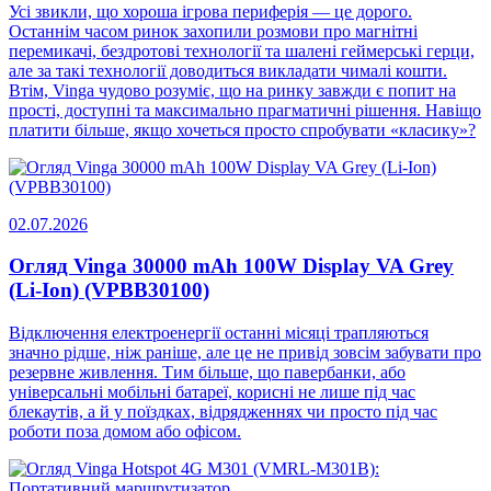
Усі звикли, що хороша ігрова периферія — це дорого.
Останнім часом ринок захопили розмови про магнітні
перемикачі, бездротові технології та шалені геймерські герци,
але за такі технології доводиться викладати чималі кошти.
Втім, Vinga чудово розуміє, що на ринку завжди є попит на
прості, доступні та максимально прагматичні рішення. Навіщо
платити більше, якщо хочеться просто спробувати «класику»?
02.07.2026
Огляд Vinga 30000 mAh 100W Display VA Grey
(Li-Ion) (VPBB30100)
Відключення електроенергії останні місяці трапляються
значно рідше, ніж раніше, але це не привід зовсім забувати про
резервне живлення. Тим більше, що павербанки, або
універсальні мобільні батареї, корисні не лише під час
блекаутів, а й у поїздках, відрядженнях чи просто під час
роботи поза домом або офісом.