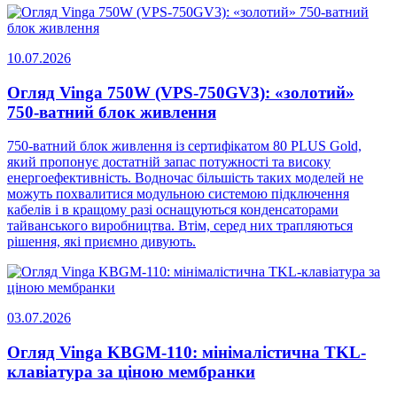
10.07.2026
Огляд Vinga 750W (VPS-750GV3): «золотий»
750-ватний блок живлення
750-ватний блок живлення із сертифікатом 80 PLUS Gold,
який пропонує достатній запас потужності та високу
енергоефективність. Водночас більшість таких моделей не
можуть похвалитися модульною системою підключення
кабелів і в кращому разі оснащуються конденсаторами
тайванського виробництва. Втім, серед них трапляються
рішення, які приємно дивують.
03.07.2026
Огляд Vinga KBGM-110: мінімалістична TKL-
клавіатура за ціною мембранки