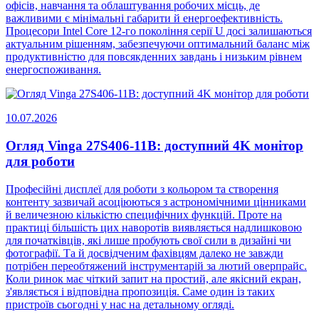
офісів, навчання та облаштування робочих місць, де
важливими є мінімальні габарити й енергоефективність.
Процесори Intel Core 12-го покоління серії U досі залишаються
актуальним рішенням, забезпечуючи оптимальний баланс між
продуктивністю для повсякденних завдань і низьким рівнем
енергоспоживання.
10.07.2026
Огляд Vinga 27S406-11B: доступний 4K монітор
для роботи
Професійні дисплеї для роботи з кольором та створення
контенту зазвичай асоціюються з астрономічними цінниками
й величезною кількістю специфічних функцій. Проте на
практиці більшість цих наворотів виявляється надлишковою
для початківців, які лише пробують свої сили в дизайні чи
фотографії. Та й досвідченим фахівцям далеко не завжди
потрібен переобтяжений інструментарій за лютий оверпрайс.
Коли ринок має чіткий запит на простий, але якісний екран,
з'являється і відповідна пропозиція. Саме один із таких
пристроїв сьогодні у нас на детальному огляді.