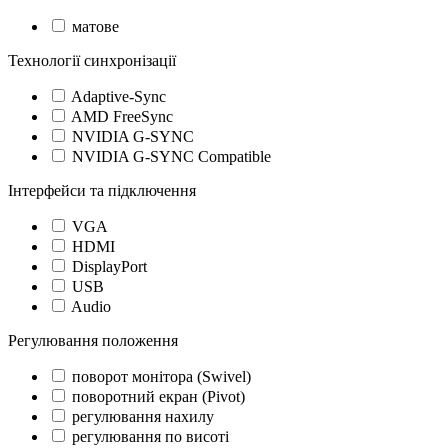
матове
Технології синхронізації
Adaptive-Sync
AMD FreeSync
NVIDIA G-SYNC
NVIDIA G-SYNC Compatible
Інтерфейси та підключення
VGA
HDMI
DisplayPort
USB
Audio
Регулювання положення
поворот монітора (Swivel)
поворотний екран (Pivot)
регулювання нахилу
регулювання по висоті