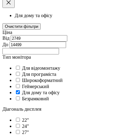
Для дому та офісу
Очистити фільтри
Ціна
Від
До
Тип монітора
Для відеомонтажу
Для програміста
Широкоформатний
Геймерський
Для дому та офісу
Безрамковий
Діагональ дисплея
22"
24"
27"