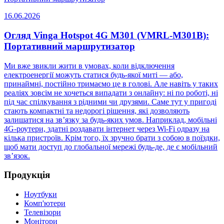
16.06.2026
Огляд Vinga Hotspot 4G M301 (VMRL-M301B):
Портативний маршрутизатор
Ми вже звикли жити в умовах, коли відключення
електроенергії можуть статися будь-якої миті — або,
принаймні, постійно тримаємо це в голові. Але навіть у таких
реаліях зовсім не хочеться випадати з онлайну: ні по роботі, ні
під час спілкування з рідними чи друзями. Саме тут у пригоді
стають компактні та недорогі рішення, які дозволяють
залишатися на зв’язку за будь-яких умов. Наприклад, мобільні
4G-роутери, здатні роздавати інтернет через Wi-Fi одразу на
кілька пристроїв. Крім того, їх зручно брати з собою в поїздки,
щоб мати доступ до глобальної мережі будь-де, де є мобільний
зв’язок.
Продукція
Ноутбуки
Комп'ютери
Телевізори
Монітори