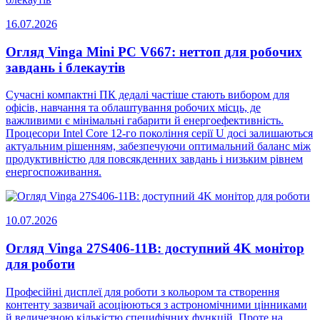
16.07.2026
Огляд Vinga Mini PC V667: неттоп для робочих
завдань і блекаутів
Сучасні компактні ПК дедалі частіше стають вибором для
офісів, навчання та облаштування робочих місць, де
важливими є мінімальні габарити й енергоефективність.
Процесори Intel Core 12-го покоління серії U досі залишаються
актуальним рішенням, забезпечуючи оптимальний баланс між
продуктивністю для повсякденних завдань і низьким рівнем
енергоспоживання.
10.07.2026
Огляд Vinga 27S406-11B: доступний 4K монітор
для роботи
Професійні дисплеї для роботи з кольором та створення
контенту зазвичай асоціюються з астрономічними цінниками
й величезною кількістю специфічних функцій. Проте на