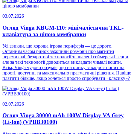
03.07.2026
Огляд Vinga KBGM-110: мінімалістична TKL-
клавіатура за ціною мембранки
Усі звикли, що хороша ігрова периферія — це дорого.
Останнім часом ринок захопили розмови про магнітні
перемикачі, бездротові технології та шалені геймерські герци,
але за такі технології доводиться викладати чималі кошти.
Втім, Vinga чудово розуміє, що на ринку завжди є попит на
прості, доступні та максимально прагматичні рішення. Навіщо
платити більше, якщо хочеться просто спробувати «класику»?
02.07.2026
Огляд Vinga 30000 mAh 100W Display VA Grey
(Li-Ion) (VPBB30100)
Відключення електроенергії останні місяці трапляються