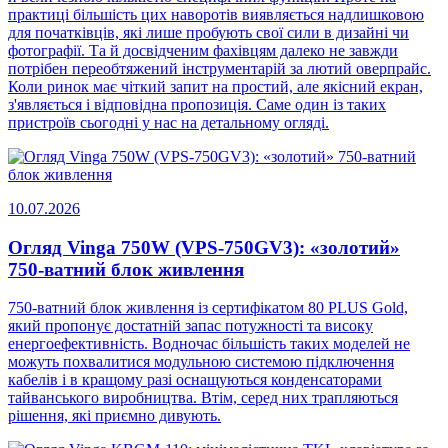
практиці більшість цих наворотів виявляється надлишковою
для початківців, які лише пробують свої сили в дизайні чи
фотографії. Та й досвідченим фахівцям далеко не завжди
потрібен переобтяжений інструментарій за лютий оверпрайс.
Коли ринок має чіткий запит на простий, але якісний екран,
з'являється і відповідна пропозиція. Саме один із таких
пристроїв сьогодні у нас на детальному огляді.
10.07.2026
Огляд Vinga 750W (VPS-750GV3): «золотий»
750-ватний блок живлення
750-ватний блок живлення із сертифікатом 80 PLUS Gold,
який пропонує достатній запас потужності та високу
енергоефективність. Водночас більшість таких моделей не
можуть похвалитися модульною системою підключення
кабелів і в кращому разі оснащуються конденсаторами
тайванського виробництва. Втім, серед них трапляються
рішення, які приємно дивують.