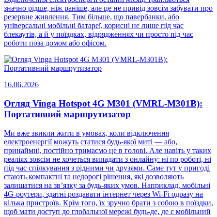
значно рідше, ніж раніше, але це не привід зовсім забувати про
резервне живлення. Тим більше, що павербанки, або
універсальні мобільні батареї, корисні не лише під час
блекаутів, а й у поїздках, відрядженнях чи просто під час
роботи поза домом або офісом.
16.06.2026
Огляд Vinga Hotspot 4G M301 (VMRL-M301B):
Портативний маршрутизатор
Ми вже звикли жити в умовах, коли відключення
електроенергії можуть статися будь-якої миті — або,
принаймні, постійно тримаємо це в голові. Але навіть у таких
реаліях зовсім не хочеться випадати з онлайну: ні по роботі, ні
під час спілкування з рідними чи друзями. Саме тут у пригоді
стають компактні та недорогі рішення, які дозволяють
залишатися на зв’язку за будь-яких умов. Наприклад, мобільні
4G-роутери, здатні роздавати інтернет через Wi-Fi одразу на
кілька пристроїв. Крім того, їх зручно брати з собою в поїздки,
щоб мати доступ до глобальної мережі будь-де, де є мобільний