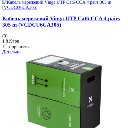
Кабель мережевий Vinga UTP Cat6 CCA 4 pairs
305 m (VCDCU6CA305)
(0)
1 819
грн.
порівняти
Детально