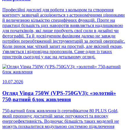
Професійні дисплеї для роботи з кольором та створення
контенту зазвичай асоціюються з астрономічними цінниками
й величезною кількістю специфічних функцій. Проте на
практиці більшість цих наворотів виявляється надлишковою
для початківців, які лише пробують свої сили в дизайні чи
фотографії. Та й досвідченим фахівцям далеко не завжди
потрібен переобтяжений інструментарій за лютий оверпрайс.
Коли ринок має чіткий запит на простий, але якісний екран,
з'являється і відповідна пропозиція. Саме один із таких
пристроїв сьогодні у нас на детальному огляді.
10.07.2026
Огляд Vinga 750W (VPS-750GV3): «золотий»
750-ватний блок живлення
750-ватний блок живлення із сертифікатом 80 PLUS Gold,
який пропонує достатній запас потужності та високу
енергоефективність. Водночас більшість таких моделей не
можуть похвалитися модульною системою підключення