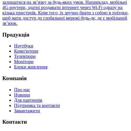
залишатися на зв’язку за будь-яких умов. Наприклад, мобільні
4G-роутери, здатні роздавати інтернет через Wi-Fi одразу на
кілька пристроїв. Крім того, їх зручно брати з собою в поїздки,
щоб мати доступ до глобальної мережі будь-де, де є мобільний
зв’язок.
Продукція
Ноутбуки
Комп'ютери
Телевізори
Монітори
Блоки живлення
Компанія
Про нас
Новини
Для партнерів
Підтримка та контакти
Завантажити
Контакти