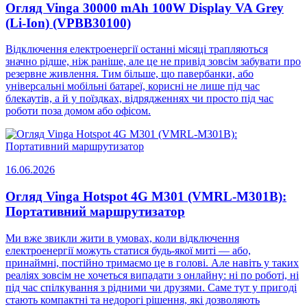
Огляд Vinga 30000 mAh 100W Display VA Grey
(Li-Ion) (VPBB30100)
Відключення електроенергії останні місяці трапляються
значно рідше, ніж раніше, але це не привід зовсім забувати про
резервне живлення. Тим більше, що павербанки, або
універсальні мобільні батареї, корисні не лише під час
блекаутів, а й у поїздках, відрядженнях чи просто під час
роботи поза домом або офісом.
16.06.2026
Огляд Vinga Hotspot 4G M301 (VMRL-M301B):
Портативний маршрутизатор
Ми вже звикли жити в умовах, коли відключення
електроенергії можуть статися будь-якої миті — або,
принаймні, постійно тримаємо це в голові. Але навіть у таких
реаліях зовсім не хочеться випадати з онлайну: ні по роботі, ні
під час спілкування з рідними чи друзями. Саме тут у пригоді
стають компактні та недорогі рішення, які дозволяють