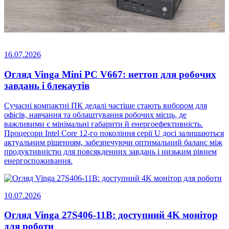
16.07.2026
Огляд Vinga Mini PC V667: неттоп для робочих
завдань і блекаутів
Сучасні компактні ПК дедалі частіше стають вибором для
офісів, навчання та облаштування робочих місць, де
важливими є мінімальні габарити й енергоефективність.
Процесори Intel Core 12-го покоління серії U досі залишаються
актуальним рішенням, забезпечуючи оптимальний баланс між
продуктивністю для повсякденних завдань і низьким рівнем
енергоспоживання.
10.07.2026
Огляд Vinga 27S406-11B: доступний 4K монітор
для роботи