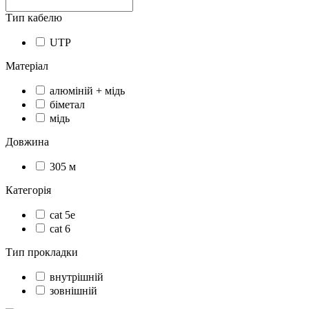
Тип кабелю
UTP
Матеріал
алюміній + мідь
біметал
мідь
Довжина
305 м
Категорія
cat 5e
cat 6
Тип прокладки
внутрішній
зовнішній