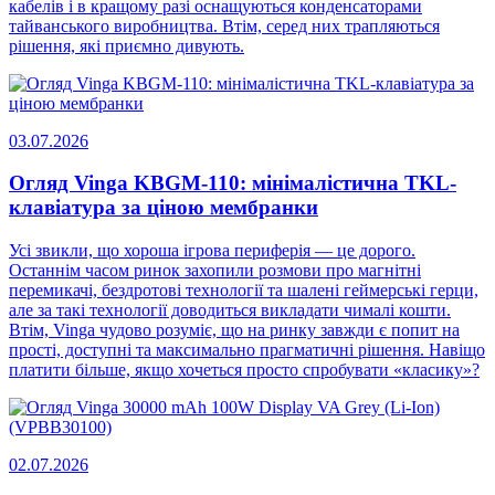
кабелів і в кращому разі оснащуються конденсаторами
тайванського виробництва. Втім, серед них трапляються
рішення, які приємно дивують.
03.07.2026
Огляд Vinga KBGM-110: мінімалістична TKL-
клавіатура за ціною мембранки
Усі звикли, що хороша ігрова периферія — це дорого.
Останнім часом ринок захопили розмови про магнітні
перемикачі, бездротові технології та шалені геймерські герци,
але за такі технології доводиться викладати чималі кошти.
Втім, Vinga чудово розуміє, що на ринку завжди є попит на
прості, доступні та максимально прагматичні рішення. Навіщо
платити більше, якщо хочеться просто спробувати «класику»?
02.07.2026