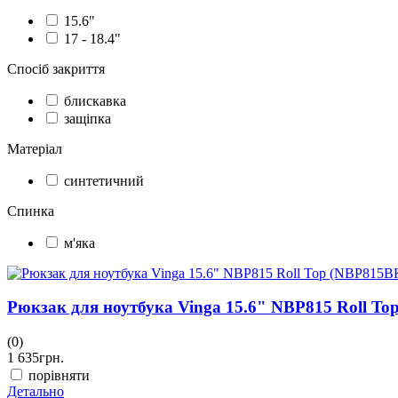
15.6"
17 - 18.4"
Спосіб закриття
блискавка
защіпка
Матеріал
синтетичний
Спинка
м'яка
Рюкзак для ноутбука Vinga 15.6" NBP815 Roll T
(0)
1 635
грн.
порівняти
Детально