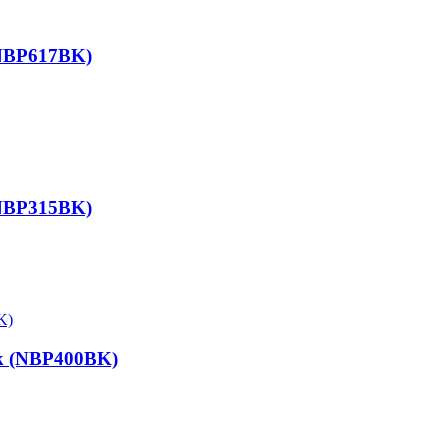
(NBP617BK)
(NBP315BK)
ck (NBP400BK)