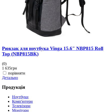
1
Д
Рюкзак для ноутбука Vinga 15.6" NBP815 Roll
Top (NBP815BK)
(0)
1 635
грн
порівняти
Детально
Продукція
Ноутбуки
Комп'ютери
Телевізори
Монітори