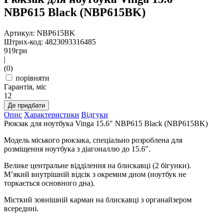
NBP615 Black (NBP615BK)
Артикул: NBP615BK
Штрих-код: 4823093316485
919
грн
|
(0)
порівняти
Гарантія, міс
12
Де придбати
Опис
Характеристики
Відгуки
Рюкзак для ноутбука Vinga 15.6" NBP615 Black (NBP615BK)
Модель міського рюкзака, спеціально розроблена для
розміщення ноутбука з діагоналлю до 15.6″.
Велике центральне відділення на блискавці (2 бігунки).
М’який внутрішній відсік з окремим дном (ноутбук не
торкається основного дна).
Місткий зовнішній карман на блискавці з органайзером
всередині.