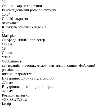
12
Основні характеристики
Рекомендований розмір ноутбуку
15.6"
Спосіб закриття
блискавка
Кількість основних відсіків
1
Матеріал
Оксфорд 1680D, поліестер
Об`єм
18 л
Спинка
м'яка
Особливості
вентиляція плечових лямок, вентиляція спини, файловий
роздільник
Фізичні параметри
Внутрішня ширина під пристрій
270 мм
Внутрішня висота під пристрій
420 мм
Розміри загальні
46 х 33 х 7,5 см
Колір