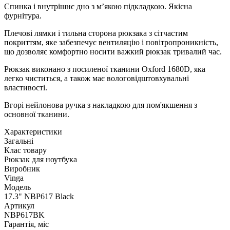
Спинка і внутрішнє дно з м’якою підкладкою. Якісна
фурнітура.
Плечові лямки і тильна сторона рюкзака з сітчастим
покриттям, яке забезпечує вентиляцію і повітропроникність,
що дозволяє комфортно носити важкий рюкзак тривалий час.
Рюкзак виконано з посиленої тканини Oxford 1680D, яка
легко чиститься, а також має вологовідштовхувальні
властивості.
Вгорi нейлонова ручка з накладкою для пом'якшення з
основної тканини.
Характеристики
Загальні
Клас товару
Рюкзак для ноутбука
Виробник
Vinga
Модель
17.3" NBP617 Black
Артикул
NBP617BK
Гарантія, міс