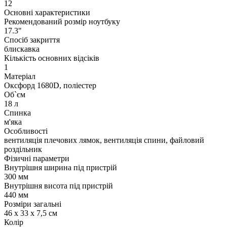
12
Основні характеристики
Рекомендований розмір ноутбуку
17.3"
Спосіб закриття
блискавка
Кількість основних відсіків
1
Матеріал
Оксфорд 1680D, поліестер
Об`єм
18 л
Спинка
м'яка
Особливості
вентиляція плечових лямок, вентиляція спини, файловий
роздільник
Фізичні параметри
Внутрішня ширина під пристрій
300 мм
Внутрішня висота під пристрій
440 мм
Розміри загальні
46 х 33 х 7,5 см
Колір