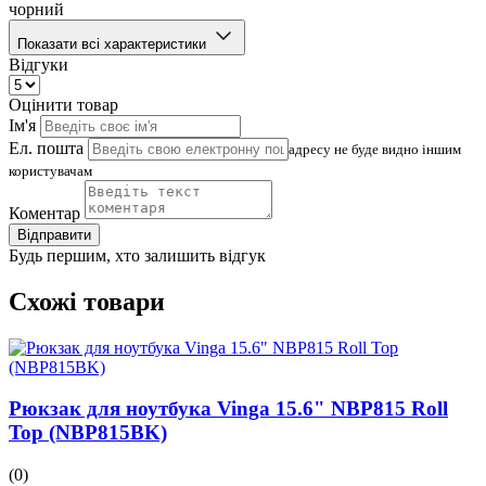
чорний
Показати всі характеристики
Відгуки
Оцінити товар
Ім'я
Ел. пошта
адресу не буде видно іншим
користувачам
Коментар
Відправити
Будь першим, хто залишить відгук
Схожі товари
Рюкзак для ноутбука Vinga 15.6" NBP815 Roll
Top (NBP815BK)
(0)
(