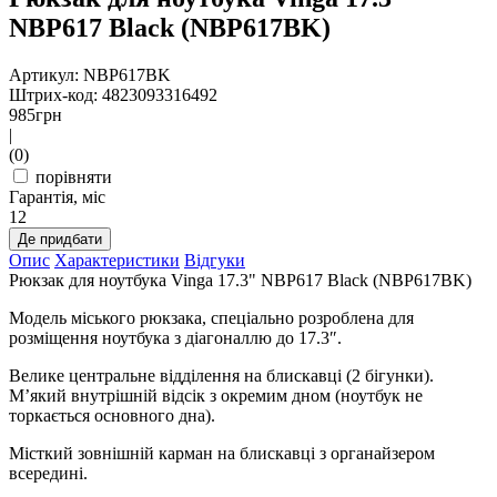
NBP617 Black (NBP617BK)
Артикул: NBP617BK
Штрих-код: 4823093316492
985
грн
|
(0)
порівняти
Гарантія, міс
12
Де придбати
Опис
Характеристики
Відгуки
Рюкзак для ноутбука Vinga 17.3" NBP617 Black (NBP617BK)
Модель міського рюкзака, спеціально розроблена для
розміщення ноутбука з діагоналлю до 17.3″.
Велике центральне відділення на блискавці (2 бігунки).
М’який внутрішній відсік з окремим дном (ноутбук не
торкається основного дна).
Місткий зовнішній карман на блискавці з органайзером
всередині.