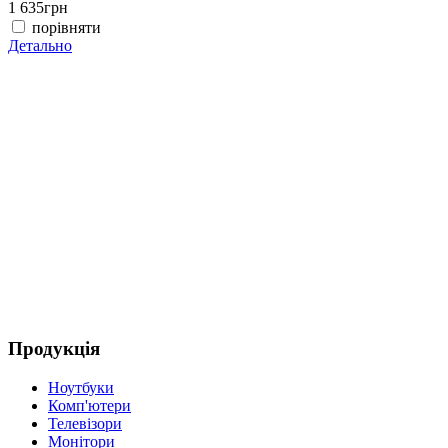
1 635
грн
1
порівняти
Детально
Д
Продукція
Ноутбуки
Комп'ютери
Телевізори
Монітори