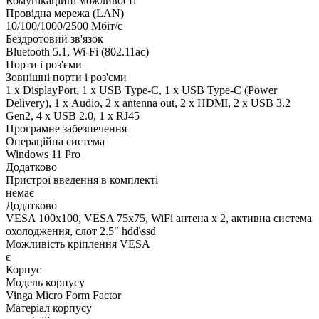
Комунікаційні можливості
Провідна мережа (LAN)
10/100/1000/2500 Мбіт/с
Бездротовий зв'язок
Bluetooth 5.1, Wi-Fi (802.11ac)
Порти і роз'єми
Зовнішні порти і роз'єми
1 x DisplayPort, 1 x USB Type-C, 1 x USB Type-C (Power
Delivery), 1 х Audio, 2 x antenna out, 2 x HDMI, 2 x USB 3.2
Gen2, 4 x USB 2.0, 1 x RJ45
Програмне забезпечення
Операційна система
Windows 11 Pro
Додатково
Пристрої введення в комплекті
немає
Додатково
VESA 100x100, VESA 75x75, WiFi антена х 2, активна система
охолодження, слот 2.5" hdd\ssd
Можливість кріплення VESA
є
Корпус
Модель корпусу
Vinga Micro Form Factor
Матеріал корпусу