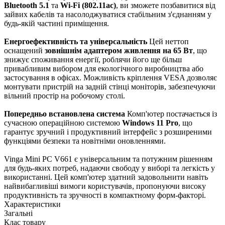
Bluetooth 5.1
та
Wi-Fi (802.11ac)
, ви зможете позбавитися від
зайвих кабелів та насолоджуватися стабільним з'єднанням у
будь-якій частині приміщення.
Енергоефективність та універсальність
Цей неттоп
оснащений
зовнішнім адаптером живлення на 65 Вт
, що
знижує споживання енергії, роблячи його ще більш
привабливим вибором для екологічного виробництва або
застосування в офісах. Можливість кріплення VESA дозволяє
монтувати пристрій на задній стінці моніторів, забезпечуючи
вільний простір на робочому столі.
Попередньо встановлена система
Комп'ютер постачається із
сучасною операційною системою
Windows 11 Pro
, що
гарантує зручний і продуктивний інтерфейс з розширеними
функціями безпеки та новітніми оновленнями.
Vinga Mini PC V661 є універсальним та потужним рішенням
для будь-яких потреб, надаючи свободу у виборі та легкість у
використанні. Цей комп'ютер здатний задовольнити навіть
найвибагливіші вимоги користувачів, пропонуючи високу
продуктивність та зручності в компактному форм-факторі.
Характеристики
Загальні
Клас товару