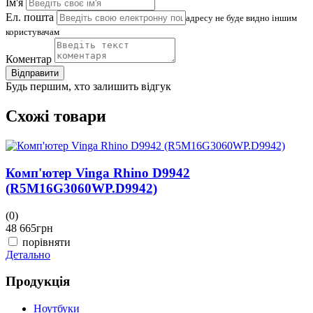
Ім'я
Ел. пошта
адресу не буде видно іншим
користувачам
Коментар
Відправити
Будь першим, хто залишить відгук
Схожі товари
Комп'ютер Vinga Rhino D9942
(R5M16G3060WP.D9942)
(0)
(
48 665
грн
4
порівняти
Детально
Д
Продукція
Ноутбуки