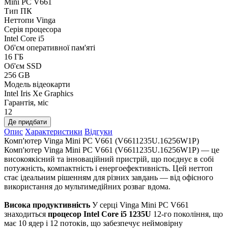
Mini PC V661
Тип ПК
Неттопи Vinga
Серія процесора
Intel Core i5
Об'єм оперативної пам'яті
16 ГБ
Об'єм SSD
256 GB
Модель відеокарти
Intel Iris Xe Graphics
Гарантія, міс
12
Де придбати
Опис
Характеристики
Відгуки
Комп'ютер Vinga Mini PC V661 (V6611235U.16256W1P)
Комп'ютер Vinga Mini PC V661 (V6611235U.16256W1P) — це
високоякісний та інноваційний пристрій, що поєднує в собі
потужність, компактність і енергоефективність. Цей неттоп
стає ідеальним рішенням для різних завдань — від офісного
використання до мультимедійних розваг вдома.
Висока продуктивність
У серці Vinga Mini PC V661
знаходиться
процесор Intel Core i5 1235U
12-го покоління, що
має 10 ядер і 12 потоків, що забезпечує неймовірну