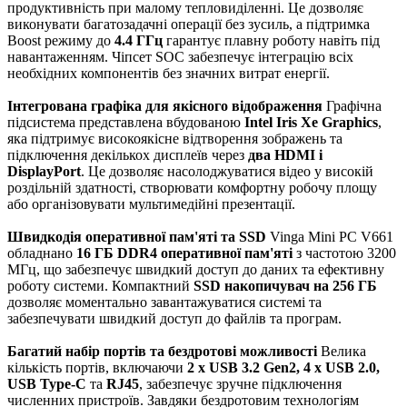
продуктивність при малому тепловиділенні. Це дозволяє
виконувати багатозадачні операції без зусиль, а підтримка
Boost режиму до
4.4 ГГц
гарантує плавну роботу навіть під
навантаженням. Чіпсет SOC забезпечує інтеграцію всіх
необхідних компонентів без значних витрат енергії.
Інтегрована графіка для якісного відображення
Графічна
підсистема представлена вбудованою
Intel Iris Xe Graphics
,
яка підтримує високоякісне відтворення зображень та
підключення декількох дисплеїв через
два HDMI і
DisplayPort
. Це дозволяє насолоджуватися відео у високій
роздільній здатності, створювати комфортну робочу площу
або організовувати мультимедійні презентації.
Швидкодія оперативної пам'яті та SSD
Vinga Mini PC V661
обладнано
16 ГБ DDR4 оперативної пам'яті
з частотою 3200
МГц, що забезпечує швидкий доступ до даних та ефективну
роботу системи. Компактний
SSD накопичувач на 256 ГБ
дозволяє моментально завантажуватися системі та
забезпечувати швидкий доступ до файлів та програм.
Багатий набір портів та бездротові можливості
Велика
кількість портів, включаючи
2 x USB 3.2 Gen2, 4 x USB 2.0,
USB Type-C
та
RJ45
, забезпечує зручне підключення
численних пристроїв. Завдяки бездротовим технологіям