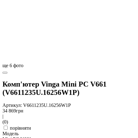
ще
6
фото
Комп'ютер Vinga Mini PC V661
(V6611235U.16256W1P)
Артикул: V6611235U.16256W1P
34 869
грн
|
(0)
порівняти
Модель