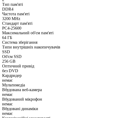
Тип пам'яті
DDR4
Частота пам'яті
3200 MHz
Стандарт пам'яті
PC4-25600
Максимальний об'єм пам'яті
64 ГБ
Система зберігання
Типи внутрішніх накопичувачів
SSD
Об'єм SSD
256 GB
Оптичний привід
без DVD
Кардридер
немає
Мультимедіа
Вбудована веб-камера
немає
Вбудований мікрофон
немає
Вбудовані динаміки
немає