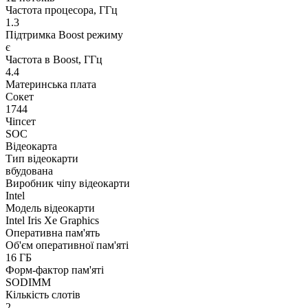
Частота процесора, ГГц
1.3
Підтримка Boost режиму
є
Частота в Boost, ГГц
4.4
Материнська плата
Сокет
1744
Чіпсет
SOC
Відеокарта
Тип відеокарти
вбудована
Виробник чіпу відеокарти
Intel
Модель відеокарти
Intel Iris Xe Graphics
Оперативна пам'ять
Об'єм оперативної пам'яті
16 ГБ
Форм-фактор пам'яті
SODIMM
Кількість слотів
2