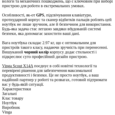
вологи та механічних пошкоджень, що є ключовим при виборі
пристрою для роботи в екстремальних умовах.
Особливості, як-от
GPS
, підсвічування клавіатури,
протиударний корпус та сканер відбитків пальців роблять цей
ноутбук не лише зручним, але й безпечним для використання.
Будь-яка задача стає легшою завдяки вбудованій системі
безпеки, яка допомагає захистити ваші дані.
Вага ноутбука складає 2.97 кг, що є оптимальним для
пристроїв такого класу, надаючи зручність при перенесенні.
Вишуканий
чорний колір
корпусу додає стильності і
підкреслює суто професійний дизайн пристрою.
Vinga Scout X14A
поєднує в собі новітні технології та
перевірені рішення для забезпечення максимальної
продуктивності і безпеки. Це не просто ноутбук, а ваш
надійний партнер у роботі та розвагах, готовий підтримати
вас у будь-якій ситуації.
Характеристики
Загальні
Клас товару
Ноутбук
Виробник
Vinga