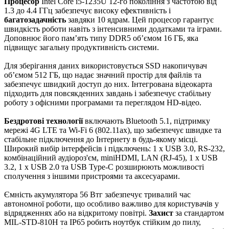
Процесор
Intel Core i5-1235U 12-го покоління з частотою від
1.3 до 4.4 ГГц забезпечує високу ефективність і
багатозадачність
завдяки 10 ядрам. Цей процесор гарантує
швидкість роботи навіть з інтенсивними додатками та іграми.
Доповнює його пам’ять типу DDR5 об’ємом 16 ГБ, яка
підвищує загальну продуктивність системи.
Для зберігання даних використовується SSD накопичувач
об’ємом 512 ГБ, що надає значний простір для файлів та
забезпечує швидкий доступ до них. Інтегрована відеокарта
підходить для повсякденних завдань і забезпечує стабільну
роботу з офісними програмами та переглядом HD-відео.
Бездротові технології
включають Bluetooth 5.1, підтримку
мережі 4G LTE та Wi-Fi 6 (802.11ax), що забезпечує швидке та
стабільне підключення до Інтернету в будь-якому місці.
Широкий вибір інтерфейсів і підключень: 1 x USB 3.0, RS-232,
комбінаційний аудіороз'єм, miniHDMI, LAN (RJ-45), 1 х USB
3.2, 1 х USB 2.0 та USB Type-C розширюють можливості
сполучення з іншими пристроями та аксесуарами.
Ємність акумулятора 56 Втг забезпечує тривалий час
автономної роботи, що особливо важливо для користувачів у
відрядженнях або на відкритому повітрі.
Захист
за стандартом
MIL-STD-810H та IP65 робить ноутбук стійким до пилу,