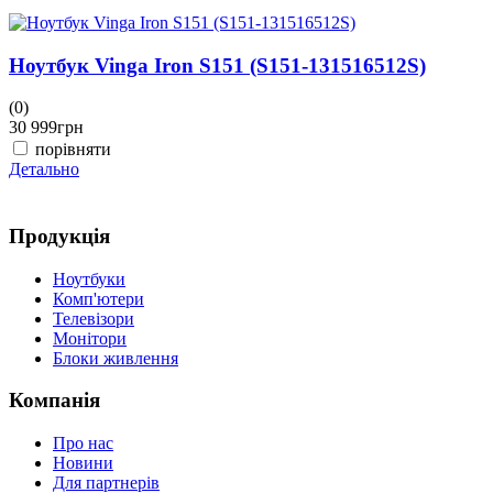
Ноутбук Vinga Iron S151 (S151-131516512S)
(0)
(
30 999
грн
3
порівняти
Детально
Д
Продукція
Ноутбуки
Комп'ютери
Телевізори
Монітори
Блоки живлення
Компанія
Про нас
Новини
Для партнерів