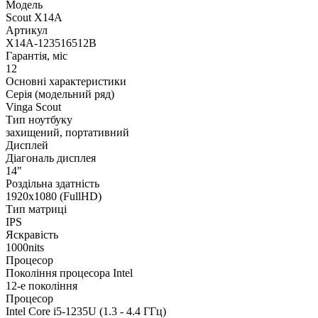
Модель
Scout X14A
Артикул
X14A-123516512B
Гарантія, міс
12
Основні характеристики
Серія (модельний ряд)
Vinga Scout
Тип ноутбуку
захищений, портативний
Дисплей
Діагональ дисплея
14"
Роздільна здатність
1920х1080 (FullHD)
Тип матриці
IPS
Яскравість
1000nits
Процесор
Покоління процесора Intel
12-е покоління
Процесор
Intel Core i5-1235U (1.3 - 4.4 ГГц)