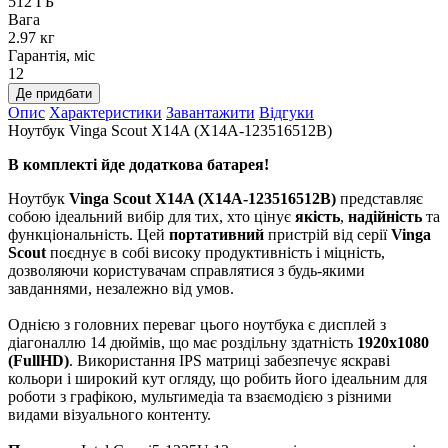
512 ГБ
Вага
2.97 кг
Гарантія, міс
12
Де придбати
Опис
Характеристики
Завантажити
Відгуки
Ноутбук Vinga Scout X14A (X14A-123516512B)
В комплекті йде додаткова батарея!
Ноутбук
Vinga Scout X14A (X14A-123516512B)
представляє
собою ідеальний вибір для тих, хто цінує
якість
,
надійність
та
функціональність. Цей
портативний
пристрій від серії
Vinga
Scout
поєднує в собі високу продуктивність і міцність,
дозволяючи користувачам справлятися з будь-якими
завданнями, незалежно від умов.
Однією з головних переваг цього ноутбука є дисплей з
діагоналлю 14 дюймів, що має роздільну здатність
1920х1080
(FullHD)
. Використання IPS матриці забезпечує яскраві
кольори і широкий кут огляду, що робить його ідеальним для
роботи з графікою, мультимедіа та взаємодією з різними
видами візуального контенту.