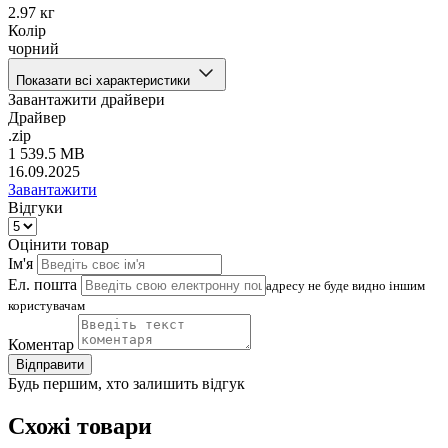
2.97 кг
Колір
чорний
Показати всі характеристики
Завантажити драйвери
Драйвер
.zip
1 539.5 MB
16.09.2025
Завантажити
Відгуки
Оцінити товар
Ім'я
Ел. пошта
адресу не буде видно іншим
користувачам
Коментар
Відправити
Будь першим, хто залишить відгук
Схожі товари