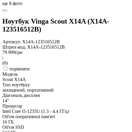
ще
8
фото
Ноутбук Vinga Scout X14A (X14A-
123516512B)
Артикул: X14A-123516512B
Штрих-код: X14A-123516512B
79 999
грн
|
(0)
порівняти
Модель
Scout X14A
Тип ноутбуку
захищений, портативний
Діагональ дисплея
14"
Процесор
Intel Core i5-1235U (1.3 - 4.4 ГГц)
Об'єм оперативної пам'яті
16 ГБ
Об'єм SSD