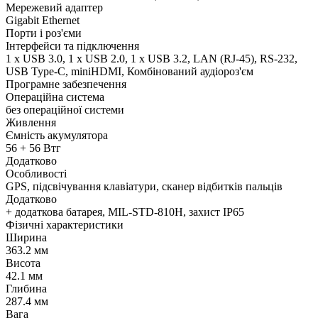
Мережевий адаптер
Gigabit Ethernet
Порти і роз'єми
Інтерфейси та підключення
1 x USB 3.0, 1 х USB 2.0, 1 х USB 3.2, LAN (RJ-45), RS-232,
USB Type-C, miniHDMI, Комбінований аудіороз'єм
Програмне забезпечення
Операційна система
без операційної системи
Живлення
Ємність акумулятора
56 + 56 Втг
Додатково
Особливості
GPS, підсвічування клавіатури, сканер відбитків пальців
Додатково
+ додаткова батарея, MIL-STD-810H, захист IP65
Фізичні характеристики
Ширина
363.2 мм
Висота
42.1 мм
Глибина
287.4 мм
Вага