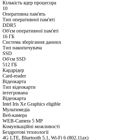
Кількість ядер процесора
10
Оперативна пам'ять
Тип оперативної пам'яті
DDR5
Об'єм оперативної пам'яті
16 ГБ
Система зберігання данних
Тип накопичувача
SSD
Об'єм SSD
512 ГБ
Кардрідер
Card-reader
Відеокарта
Тип відеокарти
інтегрована
Відеокарта
Intel Iris Xe Graphics eligible
Мультимедіа
Веб-камера
WEB-Camera 5 MP
Комунікаційні можливості
Бездротові технології
4G LTE, Bluetooth 5.1, Wi-Fi 6 (802.11aх)