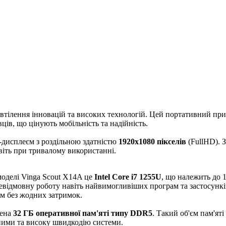
тілення інновацій та високих технологій. Цей портативний прис
івців, що цінують мобільність та надійність.
дисплеєм з роздільною здатністю
1920x1080 пікселів
(FullHD). З
іть при тривалому використанні.
моделі Vinga Scout X14A це
Intel Core i7 1255U
, що належить до 1
невідмовну роботу навіть найвимогливіших програм та застосункі
м без жодних затримок.
чена
32 ГБ оперативної пам'яті типу DDR5
. Такий об'єм пам'ят
ними та високу швидкодію системи.