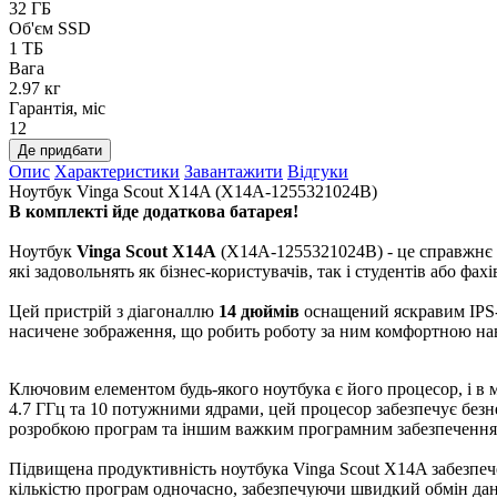
32 ГБ
Об'єм SSD
1 ТБ
Вага
2.97 кг
Гарантія, міс
12
Де придбати
Опис
Характеристики
Завантажити
Відгуки
Ноутбук Vinga Scout X14A (X14A-1255321024B)
В комплекті йде додаткова батарея!
Ноутбук
Vinga Scout X14A
(X14A-1255321024B) - це справжнє в
які задовольнять як бізнес-користувачів, так і студентів або фах
Цей пристрій з діагоналлю
14 дюймів
оснащений яскравим IPS-
насичене зображення, що робить роботу за ним комфортною нав
Ключовим елементом будь-якого ноутбука є його процесор, і в 
4.7 ГГц та 10 потужними ядрами, цей процесор забезпечує без
розробкою програм та іншим важким програмним забезпечення
Підвищена продуктивність ноутбука Vinga Scout X14A забезпе
кількістю програм одночасно, забезпечуючи швидкий обмін да