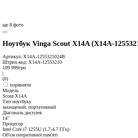
ще
8
фото
Ноутбук Vinga Scout X14A (X14A-125532
Артикул: X14A-1255321024B
Штрих-код: X14A-12553210
109 999
грн
|
(0)
порівняти
Модель
Scout X14A
Тип ноутбуку
захищений, портативний
Діагональ дисплея
14"
Процесор
Intel Core i7 1255U (1.7-4.7 ГГц)
Об'єм оперативної пам'яті