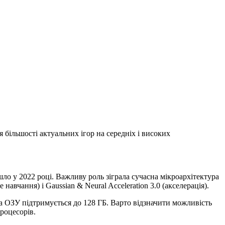
я більшості актуальних ігор на середніх і високих
йшло у 2022 році. Важливу роль зіграла сучасна мікроархітектура
вчання) і Gaussian & Neural Acceleration 3.0 (акселерація).
, а ОЗУ підтримується до 128 ГБ. Варто відзначити можливість
роцесорів.