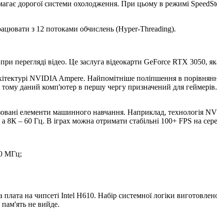
имагає дорогої системи охолодження. При цьому в режимі SpeedSt
рацювати з 12 потоками обчислень (Hyper-Threading).
і при перегляді відео. Це заслуга відеокарти GeForce RTX 3050, я
хітектурі NVIDIA Ampere. Найпомітніше поліпшення в порівнян
а тому даний комп'ютер в першу чергу призначений для геймерів.
лізовані елементи машинного навчання. Наприклад, технологія N
 а 8К – 60 Гц. В іграх можна отримати стабільні 100+ FPS на се
80 МГц;
плата на чипсеті Intel H610. Набір системної логіки виготовле
 пам'ять не вийде.