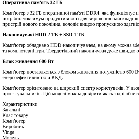
Оперативна пам'ять 32 ГБ
Комп'ютер з 32 ГБ оперативної пам'яті DDR4, яка функціонує на
потрібно максимум продуктивності для вирішення найскладніши
пристрій нового покоління, володіє вищою пропускною здатні
Накопичувачі
HDD 2 TБ + SSD 1 ТБ
Комп'ютер обладнано HDD-накопичувачем, на якому можна збері
та комп'ютерні ігри. Твердотільний накопичувач дуже швидко о
Блок живлення 600 Вт
Комп'ютер поставляється з блоком живлення потужністю 600 Вт,
енергоефективністю й ККД.
Комп'ютер орієнтовано на широкий спектр користувачів. У ньог
проектувальників. Цій моделі можна довірити як складні обчисле
Характеристики
Загальні
Клас товару
Комп'ютер
Виробник
Vinga
Модель