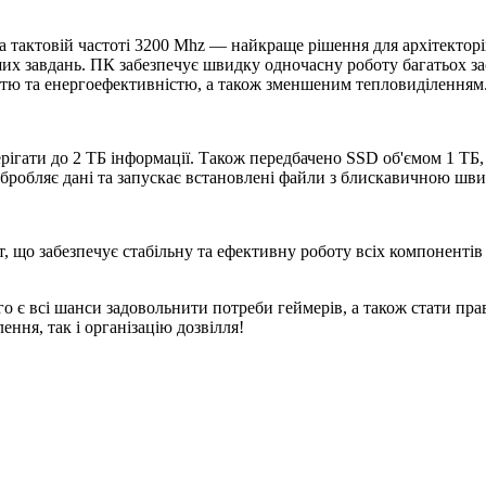
 тактовій частоті 3200 Mhz — найкраще рішення для архітекторів,
х завдань. ПК забезпечує швидку одночасну роботу багатьох зас
стю та енергоефективністю, а також зменшеним тепловиділенням
гати до 2 ТБ інформації. Також передбачено SSD об'ємом 1 ТБ,
бробляє дані та запускає встановлені файли з блискавичною шви
 що забезпечує стабільну та ефективну роботу всіх компонентів
о є всі шанси задовольнити потреби геймерів, а також стати пра
ння, так і організацію дозвілля!