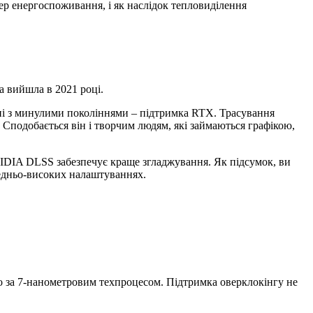
ep енергоспоживання, і як наслідок тепловиділення
ка вийшла в 2021 році.
ні з минулими поколіннями – підтримка RTX. Трасування
 Сподобається він і творчим людям, які займаються графікою,
VIDIA DLSS забезпечує краще згладжування. Як підсумок, ви
редньо-високих налаштуваннях.
но за 7-нанометровим техпроцесом. Підтримка оверклокінгу не