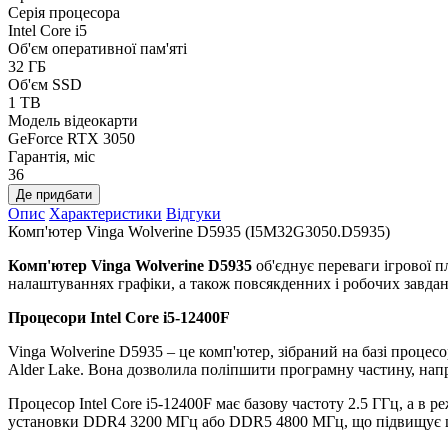
Серія процесора
Intel Core i5
Об'єм оперативної пам'яті
32 ГБ
Об'єм SSD
1 TB
Модель відеокарти
GeForce RTX 3050
Гарантія, міс
36
Де придбати
Опис
Характеристики
Відгуки
Комп'ютер Vinga Wolverine D5935 (I5M32G3050.D5935)
Комп'ютер Vinga Wolverine D5935
об'єднує переваги ігрової п
налаштуваннях графіки, а також повсякденних і робочих завдан
Процесори
Intel Core i5-12400F
Vinga Wolverine D5935 – це комп'ютер, зібраний на базі процесор
Alder Lake. Вона дозволила поліпшити програмну частину, наприк
Процесор Intel Core i5-12400F має базову частоту 2.5 ГГц, а в 
установки DDR4 3200 МГц або DDR5 4800 МГц, що підвищує шв