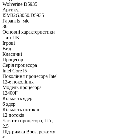
Wolverine D5935
Артикул
I5M32G3050.D5935
Гарантія, міс
36
Основні характеристики
Тип ПК
Ігрові
Вид
Класичні
Процесор
Серія процесора
Intel Core i5
Покоління процесора Intel
12-е покоління
Модель процесора
12400F
Кількість ядер
6 ядер
Кількість потоків
12 потоків
Частота процесора, ГГц
2.5
Підтримка Boost режиму
є