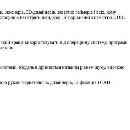
 інженерів, 3D-дизайнерів, завзятих геймерів і всіх, кому
тосунків без втрати швидкодії. У порівнянні з пам'яттю DDR3
.
 який краще використовувати під операційну систему, програми
дкістю.
 системи. Модель відрізняється низьким рівнем шуму, високою
вою рукою маркетологів, дизайнерів, IT-фахівців і CAD-