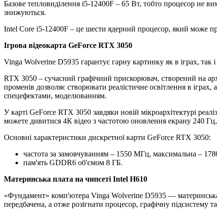
Базове тепловиділення i5-12400F – 65 Вт, тобто процесор не в
знижуються.
Intel Core i5-12400F – це шести ядерний процесор, який може п
Ігрова відеокарта GeForce RTX 3050
Vinga Wolverine D5935 гарантує гарну картинку як в іграх, так 
RTX 3050 – сучасний графічний прискорювач, створений на ар
променів дозволяє створювати реалістичне освітлення в іграх, 
спецефектами, моделюванням.
У карті GeForce RTX 3050 завдяки новій мікроархітектурі реа
можете дивитися 4К відео з частотою оновлення екрану 240 Гц,
Основні характеристики дискретної карти GeForce RTX 3050:
частота за замовчуванням – 1550 МГц, максимальна – 17
пам'ять GDDR6 об'ємом 8 ГБ.
Материнська плата на чипсеті Intel H610
«Фундамент» комп'ютера Vinga Wolverine D5935 — материнська 
передбачена, а отже розігнати процесор, графічну підсистему та