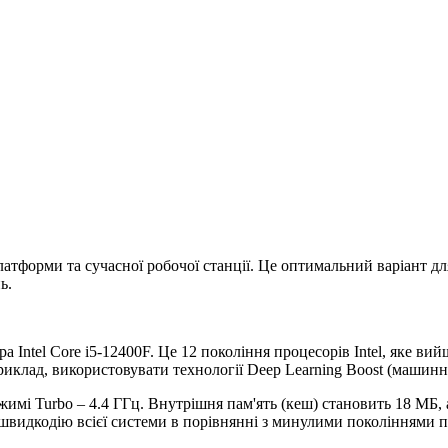
латформи та сучасної робочої станції. Це оптимальний варіант дл
ь.
а Intel Core i5-12400F. Це 12 покоління процесорів Intel, яке ви
лад, використовувати технології Deep Learning Boost (машинне на
режимі Turbo – 4.4 ГГц. Внутрішня пам'ять (кеш) становить 18 МБ
идкодію всієї системи в порівнянні з минулими поколіннями п