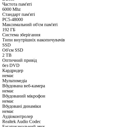
Частота пам'яті
6000 Mhz
Стандарт пам'яті
PC5-48000
Максимальний об'єм пам'яті
192 ГБ
Система зберігання
Типи внутрішніх накопичувачів
SSD
Об'єм SSD
2 TB
Оптичний привід
без DVD
Кардридер
немає
Мультимедіа
Вбудована веб-камера
немає
Вбудований мікрофон
немає
Вбудовані динаміки
немає
Аудіоконтролер
Realtek Audio Codec
Багатоканальний звук