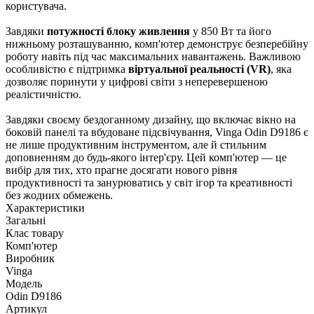
користувача.
Завдяки
потужності блоку живлення
у 850 Вт та його
нижньому розташуванню, комп'ютер демонструє безперебійну
роботу навіть під час максимальних навантажень. Важливою
особливістю є підтримка
віртуальної реальності (VR)
, яка
дозволяє поринути у цифрові світи з неперевершеною
реалістичністю.
Завдяки своєму бездоганному дизайну, що включає вікно на
боковій панелі та вбудоване підсвічування, Vinga Odin D9186 є
не лише продуктивним інструментом, але й стильним
доповненням до будь-якого інтер'єру. Цей комп'ютер — це
вибір для тих, хто прагне досягати нового рівня
продуктивності та занурюватись у світ ігор та креативності
без жодних обмежень.
Характеристики
Загальні
Клас товару
Комп'ютер
Виробник
Vinga
Модель
Odin D9186
Артикул