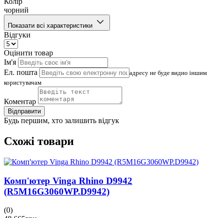
Колір
чорний
Показати всі характеристики
Відгуки
Оцінити товар
Ім'я
Ел. пошта
адресу не буде видно іншим
користувачам
Коментар
Відправити
Будь першим, хто залишить відгук
Схожі товари
Комп'ютер Vinga Rhino D9942
(R5M16G3060WP.D9942)
(0)
(