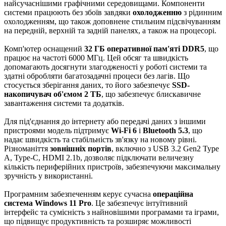
найсучаснішими графічними середовищами. Компоненти
системи працюють без збоїв завдяки
охолодженню
з рідинним
охолодженням, що також доповнене стильним підсвічуванням
на передній, верхній та задній панелях, а також на процесорі.
Комп'ютер оснащений
32 ГБ оперативної пам'яті DDR5
, що
працює на частоті 6000 МГц. Цей обсяг та швидкість
допомагають досягнути злагодженості у роботі системи та
здатні обробляти багатозадачні процеси без лагів. Що
стосується зберігання даних, то його забезпечує
SSD-
накопичувач об'ємом 2 ТБ
, що забезпечує блискавичне
завантаження системи та додатків.
Для під'єднання до інтернету або передачі даних з іншими
пристроями модель підтримує
Wi-Fi 6
і
Bluetooth 5.3
, що
надає швидкість та стабільність зв'язку на новому рівні.
Різноманіття
зовнішніх портів
, включно з USB 3.2 Gen2 Type
А, Type-C, HDMI 2.1b, дозволяє підключати величезну
кількість периферійних пристроїв, забезпечуючи максимальну
зручність у використанні.
Програмним забезпеченням керує сучасна
операційна
система Windows 11 Pro
. Це забезпечує інтуїтивний
інтерфейс та сумісність з найновішими програмами та іграми,
що підвищує продуктивність та розширяє можливості