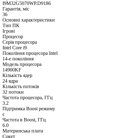
I9M32G5070WP.D9186
Гарантія, міс
36
Основні характеристики
Тип ПК
Ігрові
Процесор
Серія процесора
Intel Core i9
Покоління процесора Intel
14-е покоління
Модель процесора
14900KF
Кількість ядер
24 ядра
Кількість потоків
32 потоки
Частота процесора, ГГц
3.2
Підтримка Boost режиму
є
Частота в Boost, ГГц
6.0
Материнська плата
Сокет