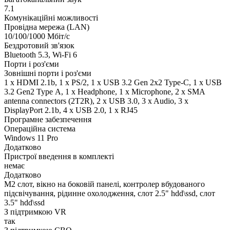
7.1
Комунікаційні можливості
Провідна мережа (LAN)
10/100/1000 Мбіт/с
Бездротовий зв'язок
Bluetooth 5.3, Wi-Fi 6
Порти і роз'єми
Зовнішні порти і роз'єми
1 x HDMI 2.1b, 1 x PS/2, 1 x USB 3.2 Gen 2x2 Type-C, 1 x USB
3.2 Gen2 Type А, 1 x Нeadphone, 1 х Microphone, 2 x SMA
antenna connectors (2T2R), 2 x USB 3.0, 3 x Audio, 3 x
DisplayPort 2.1b, 4 x USB 2.0, 1 x RJ45
Програмне забезпечення
Операційна система
Windows 11 Pro
Додатково
Пристрої введення в комплекті
немає
Додатково
M2 слот, вікно на боковій панелі, контролер вбудованого
підсвічування, рідинне охолодження, слот 2.5" hdd\ssd, слот
3.5" hdd\ssd
З підтримкою VR
так