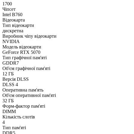
1700
Чіпсет
Intel B760
Відеокарта
Тип відеокарти
дискретна
Виробник чіпу відеокарти
NVIDIA
Модель відеокарти
GeForce RTX 5070
Тип графічної пам'яті
GDDR7
Об'єм графічної пам'яті
12 ГБ
Версія DLSS
DLSS 4
Оперативна пам'ять
Об'єм оперативної пам'яті
32 ГБ
Форм-фактор пам'яті
DIMM
Кількість слотів
4
Тип пам'яті
DDR5