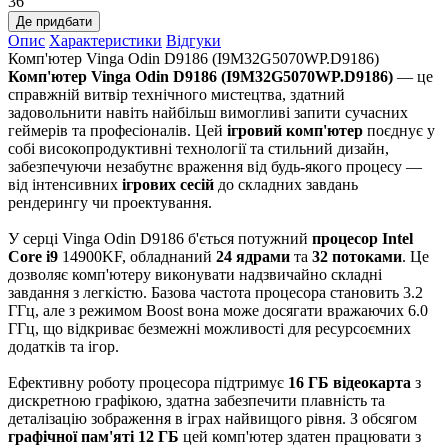
36
Де придбати
Опис
Характеристики
Відгуки
Комп'ютер Vinga Odin D9186 (I9M32G5070WP.D9186)
Комп'ютер Vinga Odin D9186 (I9M32G5070WP.D9186)
— це
справжній витвір технічного мистецтва, здатний
задовольнити навіть найбільш вимогливі запити сучасних
геймерів та професіоналів. Цей
ігровий комп'ютер
поєднує у
собі високопродуктивні технології та стильний дизайн,
забезпечуючи незабутнє враження від будь-якого процесу —
від інтенсивних
ігрових сесій
до складних завдань
рендерингу чи проектування.
У серці Vinga Odin D9186 б'ється потужний
процесор Intel
Core i9
14900KF, обладнаний
24 ядрами
та
32 потоками
. Це
дозволяє комп'ютеру виконувати надзвичайно складні
завдання з легкістю. Базова частота процесора становить 3.2
ГГц, але з режимом Boost вона може досягати вражаючих 6.0
ГГц, що відкриває безмежні можливості для ресурсоємних
додатків та ігор.
Ефективну роботу процесора підтримує
16 ГБ відеокарта
з
дискретною графікою, здатна забезпечити плавність та
деталізацію зображення в іграх найвищого рівня. З обсягом
графічної пам'яті 12 ГБ
цей комп'ютер здатен працювати з