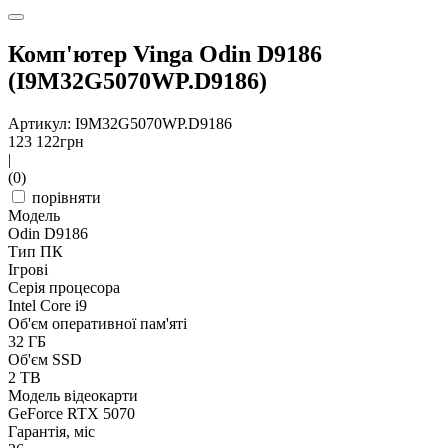
Комп'ютер Vinga Odin D9186
(I9M32G5070WP.D9186)
Артикул: I9M32G5070WP.D9186
123 122
грн
|
(0)
порівняти
Модель
Odin D9186
Тип ПК
Ігрові
Серія процесора
Intel Core i9
Об'єм оперативної пам'яті
32 ГБ
Об'єм SSD
2 TB
Модель відеокарти
GeForce RTX 5070
Гарантія, міс