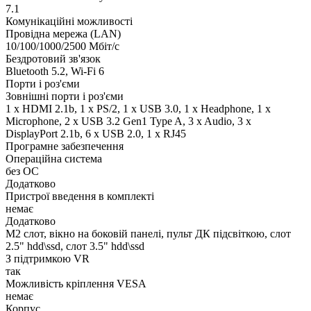
7.1
Комунікаційні можливості
Провідна мережа (LAN)
10/100/1000/2500 Мбіт/с
Бездротовий зв'язок
Bluetooth 5.2, Wi-Fi 6
Порти і роз'єми
Зовнішні порти і роз'єми
1 x HDMI 2.1b, 1 x PS/2, 1 x USB 3.0, 1 x Нeadphone, 1 х
Microphone, 2 x USB 3.2 Gen1 Type A, 3 x Audio, 3 x
DisplayPort 2.1b, 6 x USB 2.0, 1 x RJ45
Програмне забезпечення
Операційна система
без ОС
Додатково
Пристрої введення в комплекті
немає
Додатково
M2 слот, вікно на боковій панелі, пульт ДК підсвіткою, слот
2.5" hdd\ssd, слот 3.5" hdd\ssd
З підтримкою VR
так
Можливість кріплення VESA
немає
Корпус