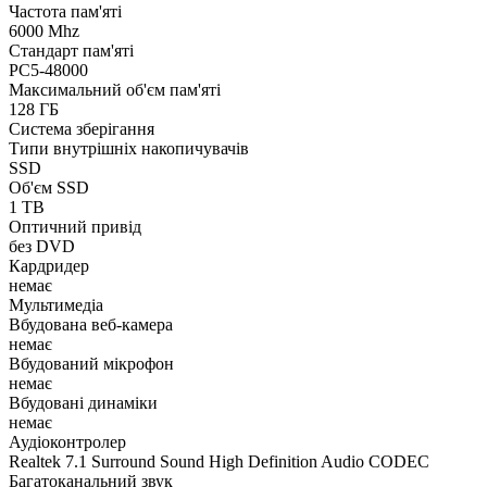
Частота пам'яті
6000 Mhz
Стандарт пам'яті
PC5-48000
Максимальний об'єм пам'яті
128 ГБ
Система зберігання
Типи внутрішніх накопичувачів
SSD
Об'єм SSD
1 TB
Оптичний привід
без DVD
Кардридер
немає
Мультимедіа
Вбудована веб-камера
немає
Вбудований мікрофон
немає
Вбудовані динаміки
немає
Аудіоконтролер
Realtek 7.1 Surround Sound High Definition Audio CODEC
Багатоканальний звук