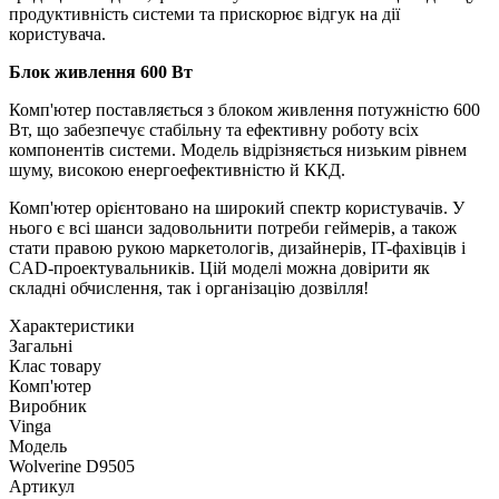
продуктивність системи та прискорює відгук на дії
користувача.
Блок живлення 600 Вт
Комп'ютер поставляється з блоком живлення потужністю 600
Вт, що забезпечує стабільну та ефективну роботу всіх
компонентів системи. Модель відрізняється низьким рівнем
шуму, високою енергоефективністю й ККД.
Комп'ютер орієнтовано на широкий спектр користувачів. У
нього є всі шанси задовольнити потреби геймерів, а також
стати правою рукою маркетологів, дизайнерів, IT-фахівців і
CAD-проектувальників. Цій моделі можна довірити як
складні обчислення, так і організацію дозвілля!
Характеристики
Загальні
Клас товару
Комп'ютер
Виробник
Vinga
Модель
Wolverine D9505
Артикул