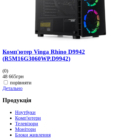
Комп'ютер Vinga Rhino D9942
(R5M16G3060WP.D9942)
(0)
48 665
грн
порівняти
Детально
Продукція
Ноутбуки
Комп'ютери
Телевізори
Монітори
Блоки живлення