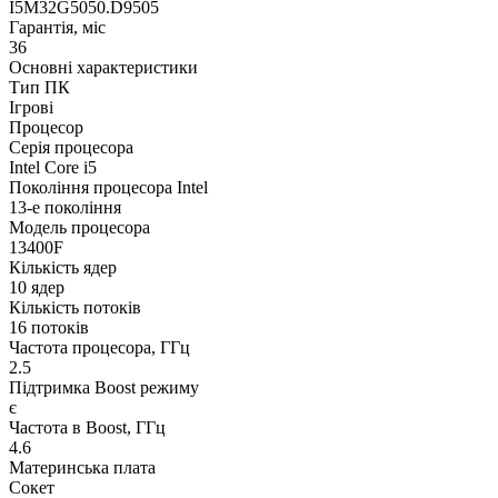
I5M32G5050.D9505
Гарантія, міс
36
Основні характеристики
Тип ПК
Ігрові
Процесор
Серія процесора
Intel Core i5
Покоління процесора Intel
13-е покоління
Модель процесора
13400F
Кількість ядер
10 ядер
Кількість потоків
16 потоків
Частота процесора, ГГц
2.5
Підтримка Boost режиму
є
Частота в Boost, ГГц
4.6
Материнська плата
Сокет