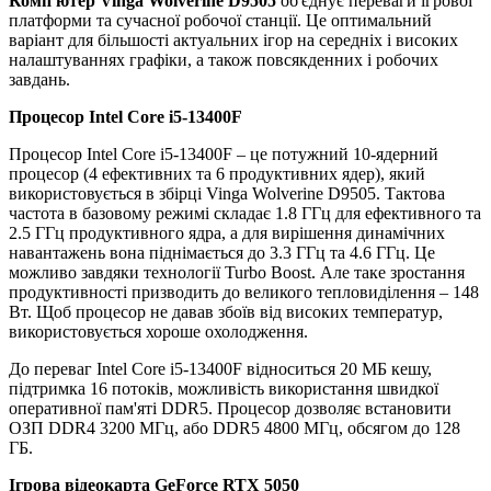
Комп'ютер Vinga Wolverine D9505
об'єднує переваги ігрової
платформи та сучасної робочої станції. Це оптимальний
варіант для більшості актуальних ігор на середніх і високих
налаштуваннях графіки, а також повсякденних і робочих
завдань.
Процесор Intel Core i5-13400F
Процесор Intel Core i5-13400F – це потужний 10-ядерний
процесор (4 ефективних та 6 продуктивних ядер), який
використовується в збірці Vinga Wolverine D9505. Тактова
частота в базовому режимі складає 1.8 ГГц для ефективного та
2.5 ГГц продуктивного ядра, а для вирішення динамічних
навантажень вона піднімається до 3.3 ГГц та 4.6 ГГц. Це
можливо завдяки технології Turbo Boost. Але таке зростання
продуктивності призводить до великого тепловиділення – 148
Вт. Щоб процесор не давав збоїв від високих температур,
використовується хороше охолодження.
До переваг Intel Core i5-13400F відноситься 20 МБ кешу,
підтримка 16 потоків, можливість використання швидкої
оперативної пам'яті DDR5. Процесор дозволяє встановити
ОЗП DDR4 3200 МГц, або DDR5 4800 МГц, обсягом до 128
ГБ.
Ігрова відеокарта GeForce RTX 5050