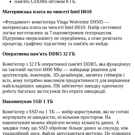
пам'ять GDDR6 об'ємом 8 ГБ.
Материнська плата на чипсеті Intel H610
«Фундамент» комп'ютера Vinga Wolverine D9505 —
материнська плата на чипсеті Intel H610. Набір системної
логіки виготовлено за 7-нанометровим техпроцесом.
Підтримка оверклокінгу не передбачена, а отже розігнати
процесор, графічну підсистему та пам'ять не вийде.
Оперативна пам'ять DDR5 32 ГБ
Комп'ютер з 32 ГБ оперативної пам'яті DDR5, яка функціонує
на тактовій частоті 6000 Mhz — найкраще рішення для
архітекторів, інженерів, 3D-дизайнерів, завзятих геймерів і
всіх, кому потрібно максимум продуктивності для вирішення
найскладніших завдань. ПК забезпечує швидку одночасну
роботу багатьох застосунків без втрати швидкодії.
Накопичувач SSD 1 ТБ
Комп'ютер з SSD на 1 ТБ — вибір користувачів, які не готові
жертвувати ні швидкістю, ні вільним простором. На
накопичувачі можна зберігати велику кількість даних. А
завдяки тому, що SSD обробляє більше даних за секунду, ніж
традиційний диск, файли запускаються миттєво. Це підвищує