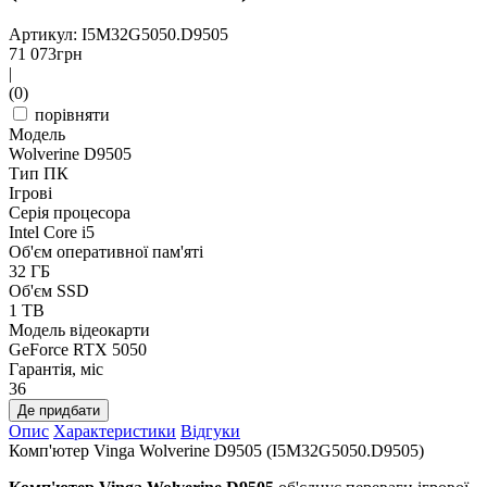
Артикул: I5M32G5050.D9505
71 073
грн
|
(0)
порівняти
Модель
Wolverine D9505
Тип ПК
Ігрові
Серія процесора
Intel Core i5
Об'єм оперативної пам'яті
32 ГБ
Об'єм SSD
1 TB
Модель відеокарти
GeForce RTX 5050
Гарантія, міс
36
Де придбати
Опис
Характеристики
Відгуки
Комп'ютер Vinga Wolverine D9505 (I5M32G5050.D9505)