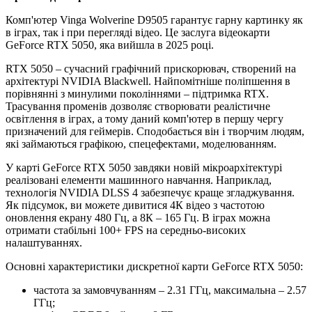
Комп'ютер Vinga Wolverine D9505 гарантує гарну картинку як
в іграх, так і при перегляді відео. Це заслуга відеокарти
GeForce RTX 5050, яка вийшла в 2025 році.
RTX 5050 – сучасний графічний прискорювач, створений на
архітектурі NVIDIA Blackwell. Найпомітніше поліпшення в
порівнянні з минулими поколіннями – підтримка RTX.
Трасування променів дозволяє створювати реалістичне
освітлення в іграх, а тому даний комп'ютер в першу чергу
призначений для геймерів. Сподобається він і творчим людям,
які займаються графікою, спецефектами, моделюванням.
У карті GeForce RTX 5050 завдяки новій мікроархітектурі
реалізовані елементи машинного навчання. Наприклад,
технологія NVIDIA DLSS 4 забезпечує краще згладжування.
Як підсумок, ви можете дивитися 4К відео з частотою
оновлення екрану 480 Гц, а 8К – 165 Гц. В іграх можна
отримати стабільні 100+ FPS на середньо-високих
налаштуваннях.
Основні характеристики дискретної карти GeForce RTX 5050:
частота за замовчуванням – 2.31 ГГц, максимальна – 2.57
ГГц;