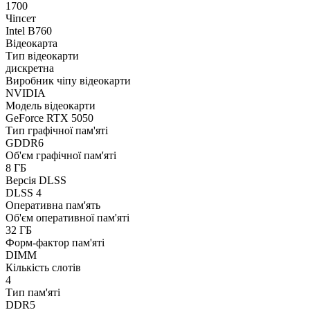
1700
Чіпсет
Intel B760
Відеокарта
Тип відеокарти
дискретна
Виробник чіпу відеокарти
NVIDIA
Модель відеокарти
GeForce RTX 5050
Тип графічної пам'яті
GDDR6
Об'єм графічної пам'яті
8 ГБ
Версія DLSS
DLSS 4
Оперативна пам'ять
Об'єм оперативної пам'яті
32 ГБ
Форм-фактор пам'яті
DIMM
Кількість слотів
4
Тип пам'яті
DDR5