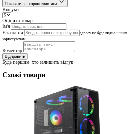
Показати всі характеристики
Відгуки
Оцінити товар
Ім'я
Ел. пошта
адресу не буде видно іншим
користувачам
Коментар
Відправити
Будь першим, хто залишить відгук
Схожі товари
(
4
Д