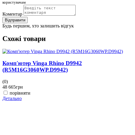
користувачам
Коментар
Відправити
Будь першим, хто залишить відгук
Схожі товари
Комп'ютер Vinga Rhino D9942
(R5M16G3060WP.D9942)
(0)
(
48 665
грн
4
порівняти
Детально
Д