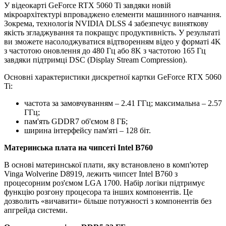
У відеокарті GeForce RTX 5060 Ti завдяки новій
мікроархітектурі впроваджено елементи машинного навчання.
Зокрема, технологія NVIDIA DLSS 4 забезпечує виняткову
якість згладжування та покращує продуктивність. У результаті
ви зможете насолоджуватися відтворенням відео у форматі 4K
з частотою оновлення до 480 Гц або 8K з частотою 165 Гц
завдяки підтримці DSC (Display Stream Compression).
Основні характеристики дискретної картки GeForce RTX 5060
Ti:
частота за замовчуванням – 2.41 ГГц; максимальна – 2.57
ГГц;
пам'ять GDDR7 об'ємом 8 ГБ;
ширина інтерфейсу пам'яті – 128 біт.
Материнська плата на чипсеті Intel B760
В основі материнської плати, яку встановлено в комп'ютер
Vinga Wolverine D8919, лежить чипсет Intel B760 з
процесорним роз'ємом LGA 1700. Набір логіки підтримує
функцію розгону процесора та інших компонентів. Це
дозволить «вичавити» більше потужності з компонентів без
апгрейда системи.