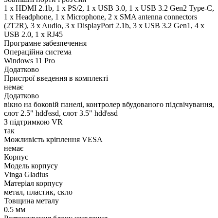
1 x HDMI 2.1b, 1 x PS/2, 1 x USB 3.0, 1 x USB 3.2 Gen2 Type-C,
1 x Нeadphone, 1 х Microphone, 2 x SMA antenna connectors
(2T2R), 3 x Audio, 3 x DisplayPort 2.1b, 3 x USB 3.2 Gen1, 4 x
USB 2.0, 1 x RJ45
Програмне забезпечення
Операційна система
Windows 11 Pro
Додатково
Пристрої введення в комплекті
немає
Додатково
вікно на боковій панелі, контролер вбудованого підсвічування,
слот 2.5" hdd\ssd, слот 3.5" hdd\ssd
З підтримкою VR
так
Можливість кріплення VESA
немає
Корпус
Модель корпусу
Vinga Gladius
Матеріал корпусу
метал, пластик, скло
Товщина металу
0.5 мм