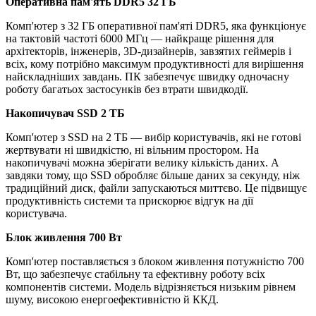
Оперативна пам'ять DDR5 32 ГБ
Комп'ютер з 32 ГБ оперативної пам'яті DDR5, яка функціонує
на тактовій частоті 6000 МГц — найкраще рішення для
архітекторів, інженерів, 3D-дизайнерів, завзятих геймерів і
всіх, кому потрібно максимум продуктивності для вирішення
найскладніших завдань. ПК забезпечує швидку одночасну
роботу багатьох застосунків без втрати швидкодії.
Накопичувач SSD 2 ТБ
Комп'ютер з SSD на 2 ТБ — вибір користувачів, які не готові
жертвувати ні швидкістю, ні вільним простором. На
накопичувачі можна зберігати велику кількість даних. А
завдяки тому, що SSD обробляє більше даних за секунду, ніж
традиційний диск, файли запускаються миттєво. Це підвищує
продуктивність системи та прискорює відгук на дії
користувача.
Блок живлення 700 Вт
Комп'ютер поставляється з блоком живлення потужністю 700
Вт, що забезпечує стабільну та ефективну роботу всіх
компонентів системи. Модель відрізняється низьким рівнем
шуму, високою енергоефективністю й ККД.