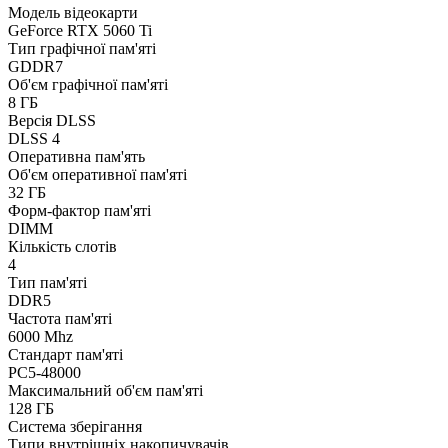
Модель відеокарти
GeForce RTX 5060 Ti
Тип графічної пам'яті
GDDR7
Об'єм графічної пам'яті
8 ГБ
Версія DLSS
DLSS 4
Оперативна пам'ять
Об'єм оперативної пам'яті
32 ГБ
Форм-фактор пам'яті
DIMM
Кількість слотів
4
Тип пам'яті
DDR5
Частота пам'яті
6000 Mhz
Стандарт пам'яті
PC5-48000
Максимальний об'єм пам'яті
128 ГБ
Система зберігання
Типи внутрішніх накопичувачів