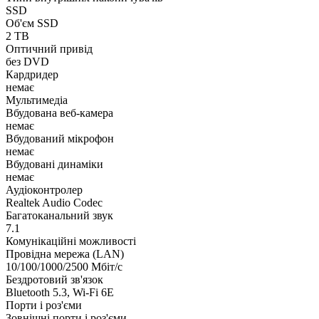
SSD
Об'єм SSD
2 TB
Оптичний привід
без DVD
Кардридер
немає
Мультимедіа
Вбудована веб-камера
немає
Вбудований мікрофон
немає
Вбудовані динаміки
немає
Аудіоконтролер
Realtek Audio Codec
Багатоканальний звук
7.1
Комунікаційні можливості
Провідна мережа (LAN)
10/100/1000/2500 Мбіт/с
Бездротовий зв'язок
Bluetooth 5.3, Wi-Fi 6E
Порти і роз'єми
Зовнішні порти і роз'єми