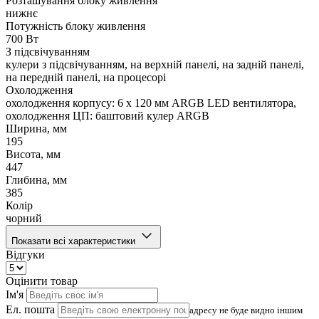
Розташування блоку живлення
нижнє
Потужність блоку живлення
700 Вт
З підсвічуванням
кулери з підсвічуванням, на верхній панелі, на задній панелі,
на передній панелі, на процесорі
Охолодження
охолодження корпусу: 6 x 120 мм ARGB LED вентилятора,
охолодження ЦП: баштовий кулер ARGB
Ширина, мм
195
Висота, мм
447
Глибина, мм
385
Колір
чорний
Показати всі характеристики
Відгуки
Оцінити товар
Ім'я
Ел. пошта
адресу не буде видно іншим