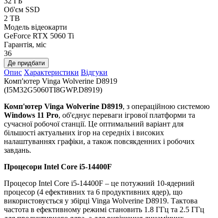
32 ГБ
Об'єм SSD
2 TB
Модель відеокарти
GeForce RTX 5060 Ti
Гарантія, міс
36
Де придбати
Опис
Характеристики
Відгуки
Комп'ютер Vinga Wolverine D8919
(I5M32G5060TI8GWP.D8919)
Комп'ютер Vinga Wolverine D8919
, з операційною системою
Windows 11 Pro
, об'єднує переваги ігрової платформи та
сучасної робочої станції. Це оптимальний варіант для
більшості актуальних ігор на середніх і високих
налаштуваннях графіки, а також повсякденних і робочих
завдань.
Процесори Intel Core i5-14400F
Процесор Intel Core i5-14400F – це потужний 10-ядерний
процесор (4 ефективних та 6 продуктивних ядер), що
використовується у збірці Vinga Wolverine D8919. Тактова
частота в ефективному режимі становить 1.8 ГГц та 2.5 ГГц