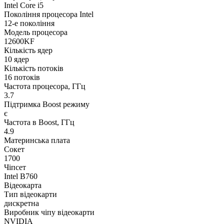
Intel Core i5
Покоління процесора Intel
12-е покоління
Модель процесора
12600KF
Кількість ядер
10 ядер
Кількість потоків
16 потоків
Частота процесора, ГГц
3.7
Підтримка Boost режиму
є
Частота в Boost, ГГц
4.9
Материнська плата
Сокет
1700
Чіпсет
Intel B760
Відеокарта
Тип відеокарти
дискретна
Виробник чіпу відеокарти
NVIDIA