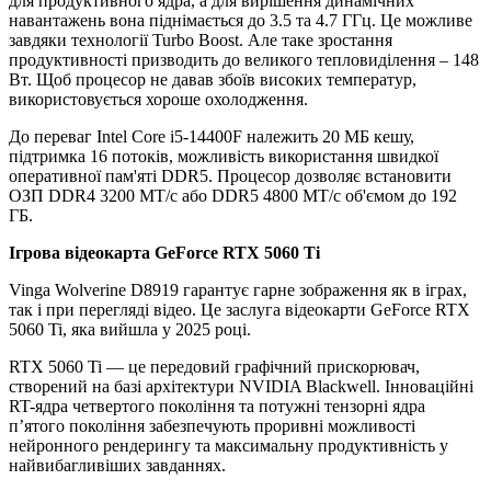
для продуктивного ядра, а для вирішення динамічних
навантажень вона піднімається до 3.5 та 4.7 ГГц. Це можливе
завдяки технології Turbo Boost. Але таке зростання
продуктивності призводить до великого тепловиділення – 148
Вт. Щоб процесор не давав збоїв високих температур,
використовується хороше охолодження.
До переваг Intel Core i5-14400F належить 20 МБ кешу,
підтримка 16 потоків, можливість використання швидкої
оперативної пам'яті DDR5. Процесор дозволяє встановити
ОЗП DDR4 3200 МТ/с або DDR5 4800 МТ/с об'ємом до 192
ГБ.
Ігрова відеокарта GeForce RTX 5060 Ti
Vinga Wolverine D8919 гарантує гарне зображення як в іграх,
так і при перегляді відео. Це заслуга відеокарти GeForce RTX
5060 Ti, яка вийшла у 2025 році.
RTX 5060 Ti — це передовий графічний прискорювач,
створений на базі архітектури NVIDIA Blackwell. Інноваційні
RT-ядра четвертого покоління та потужні тензорні ядра
п’ятого покоління забезпечують проривні можливості
нейронного рендерингу та максимальну продуктивність у
найвибагливіших завданнях.