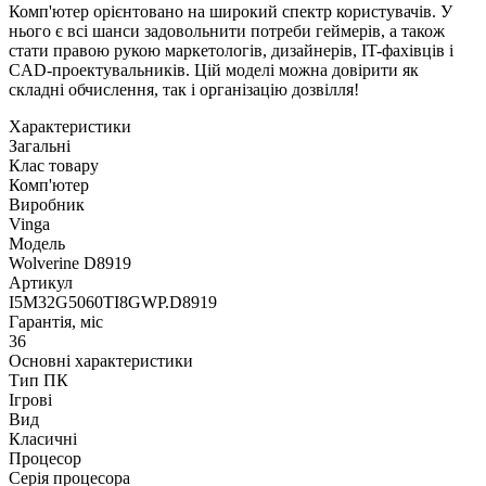
Комп'ютер орієнтовано на широкий спектр користувачів. У
нього є всі шанси задовольнити потреби геймерів, а також
стати правою рукою маркетологів, дизайнерів, IT-фахівців і
CAD-проектувальників. Цій моделі можна довірити як
складні обчислення, так і організацію дозвілля!
Характеристики
Загальні
Клас товару
Комп'ютер
Виробник
Vinga
Модель
Wolverine D8919
Артикул
I5M32G5060TI8GWP.D8919
Гарантія, міс
36
Основні характеристики
Тип ПК
Ігрові
Вид
Класичні
Процесор
Серія процесора