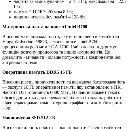
частота за замовчуванням – 2.41 ГГц; максимальна – 2.57
ГГц;
пам'ять GDDR7 об'ємом 8 ГБ;
ширина інтерфейсу пам'яті – 128 біт.
Материнська плата на чипсеті Intel B760
В основі материнської плати, яку встановлено в комп'ютер
Vinga Wolverine D8873, лежить чипсет Intel B760 з
процесорним роз'ємом LGA 1700. Набір логіки підтримує
функцію розгону процесора та інших компонентів. Це
дозволить «вичавити» більше потужності з компонентів без
апгрейда системи.
Оперативна пам'ять DDR5 16 ГБ
Високий рівень продуктивності та вражаюча багатозадачність
— заслуга 16 ГБ оперативної пам'яті, яку встановлено в ПК.
Частота ОЗП становить 6000 МГц. На даний момент такого
обсягу достатньо для переважної кількості завдань: роботи з
відеоредакторами, комп'ютерною графікою та комп'ютерних
ігор.
Накопичувач SSD 512 ГБ
Висока швидкість роботи — ваш пріоритет? Цей комп'ютер