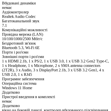
Вбудовані динаміки
немає
Аудіоконтролер
Realtek Audio Codec
Багатоканальний звук
7.1
Комунікаційні можливості
Провідна мережа (LAN)
10/100/1000/2500 Мбіт/с
Бездротовий зв'язок
Bluetooth 5.3, Wi-Fi 6E
Порти і роз'єми
Зовнішні порти і роз'єми
1 x HDMI 2.1b, 1 x PS/2, 1 x USB 3.0, 1 x USB 3.2 Gen2 Type-C,
1 x Нeadphone, 1 х Microphone, 2 x SMA antenna connectors
(2T2R), 3 x Audio, 3 x DisplayPort 2.1b, 3 x USB 3.2 Gen1, 4 x
USB 2.0, 1 x RJ45
Програмне забезпечення
Операційна система
Windows 11 Home
Додатково
Пристрої введення в комплекті
немає
Додатково
вікно на боковій панелі, контролер вбудованого підсвічування,