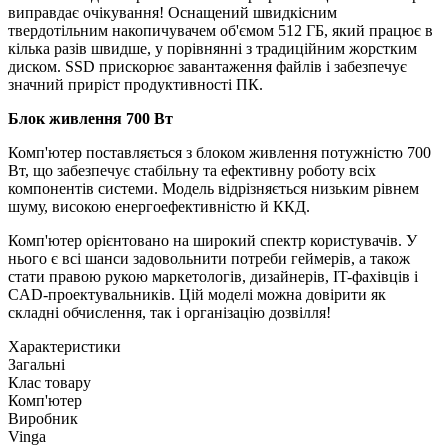
виправдає очікування! Оснащений швидкісним
твердотільним накопичувачем об'ємом 512 ГБ, який працює в
кілька разів швидше, у порівнянні з традиційним жорстким
диском. SSD прискорює завантаження файлів і забезпечує
значний приріст продуктивності ПК.
Блок живлення 700 Вт
Комп'ютер поставляється з блоком живлення потужністю 700
Вт, що забезпечує стабільну та ефективну роботу всіх
компонентів системи. Модель відрізняється низьким рівнем
шуму, високою енергоефективністю й ККД.
Комп'ютер орієнтовано на широкий спектр користувачів. У
нього є всі шанси задовольнити потреби геймерів, а також
стати правою рукою маркетологів, дизайнерів, IT-фахівців і
CAD-проектувальників. Цій моделі можна довірити як
складні обчислення, так і організацію дозвілля!
Характеристики
Загальні
Клас товару
Комп'ютер
Виробник
Vinga