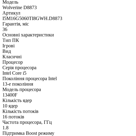
Модель
Wolverine D8873
Артикул
I5M16G5060TI8GWH.D8873
Гарантія, міс
36
Основні характеристики
Тип ПК
Ігрові
Вид
Класичні
Процесор
Серія процесора
Intel Core i5
Покоління процесора Intel
13-е покоління
Модель процесора
13400F
Кількість ядер
10 ядер
Кількість потоків
16 потоків
Частота процесора, ГГц
1.8
Підтримка Boost режиму