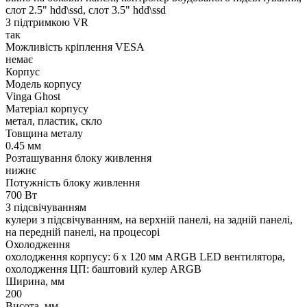
слот 2.5" hdd\ssd, слот 3.5" hdd\ssd
З підтримкою VR
так
Можливість кріплення VESA
немає
Корпус
Модель корпусу
Vinga Ghost
Матеріал корпусу
метал, пластик, скло
Товщина металу
0.45 мм
Розташування блоку живлення
нижнє
Потужність блоку живлення
700 Вт
З підсвічуванням
кулери з підсвічуванням, на верхній панелі, на задній панелі,
на передній панелі, на процесорі
Охолодження
охолодження корпусу: 6 x 120 мм ARGB LED вентилятора,
охолодження ЦП: баштовий кулер ARGB
Ширина, мм
200
Висота, мм