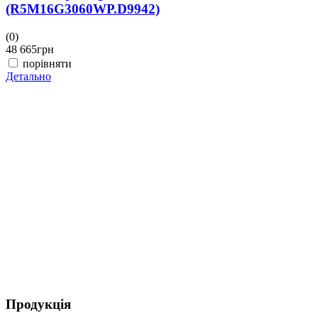
(R5M16G3060WP.D9942)
(0)
(
48 665
грн
4
порівняти
Детально
Д
Продукція