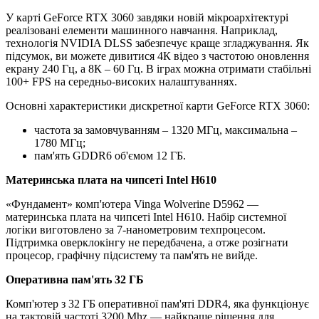
У карті GeForce RTX 3060 завдяки новій мікроархітектурі
реалізовані елементи машинного навчання. Наприклад,
технологія NVIDIA DLSS забезпечує краще згладжування. Як
підсумок, ви можете дивитися 4К відео з частотою оновлення
екрану 240 Гц, а 8К – 60 Гц. В іграх можна отримати стабільні
100+ FPS на середньо-високих налаштуваннях.
Основні характеристики дискретної карти GeForce RTX 3060:
частота за замовчуванням – 1320 МГц, максимальна –
1780 МГц;
пам'ять GDDR6 об'ємом 12 ГБ.
Материнська плата на чипсеті Intel H610
«Фундамент» комп'ютера Vinga Wolverine D5962 —
материнська плата на чипсеті Intel H610. Набір системної
логіки виготовлено за 7-нанометровим техпроцесом.
Підтримка оверклокінгу не передбачена, а отже розігнати
процесор, графічну підсистему та пам'ять не вийде.
Оперативна пам'ять 32 ГБ
Комп'ютер з 32 ГБ оперативної пам'яті DDR4, яка функціонує
на тактовій частоті 3200 Mhz — найкраще рішення для