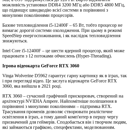
можливість установки DDR4 3200 МГц або DDR5 4800 МГц,
що підвищує швидкодію всієї системи в порівнянні з
минулими поколіннями процесорів.
Базове тепловиділення i5-12400F – 65 Вт, тобто процесор не
вимагає дорогої системи охолодження. При цьому в режимі
SpeedStep енергоспоживання, і як наслідок тепловиділення
знижуються.
Intel Core i5-12400F – це шести ядерний процесор, який може
працювати з 12 потоками обчислень (Hyper-Threading).
Ігрова відеокарта GeForce RTX 3060
Vinga Wolverine D5962 гарантує гарну картинку як в іграх, так
і при перегляді відео. Це заслуга відеокарти GeForce RTX
3060, яка вийшла в 2021 році.
RTX 3060 – сучасний графічний прискорювач, створений на
архітектурі NVIDIA Ampere. Найпомітніше поліпшення в
порівнянні з минулими поколіннями – підтримка RTX.
Трасування променів дозволяє створювати реалістичне
освітлення в іграх, а тому даний комп'ютер в першу чергу
призначений для геймерів. Сподобається він і творчим людям,
які займаються графікою, спецефектами, моделюванням.