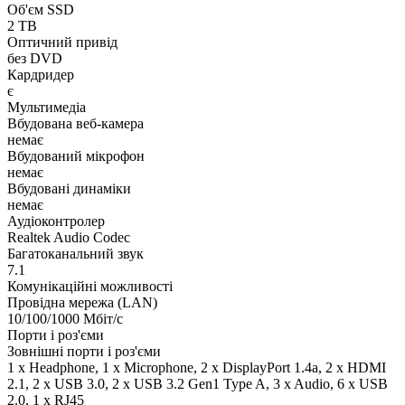
Об'єм SSD
2 TB
Оптичний привід
без DVD
Кардридер
є
Мультимедіа
Вбудована веб-камера
немає
Вбудований мікрофон
немає
Вбудовані динаміки
немає
Аудіоконтролер
Realtek Audio Codec
Багатоканальний звук
7.1
Комунікаційні можливості
Провідна мережа (LAN)
10/100/1000 Мбіт/с
Порти і роз'єми
Зовнішні порти і роз'єми
1 x Нeadphone, 1 х Microphone, 2 x DisplayPort 1.4a, 2 x HDMI
2.1, 2 x USB 3.0, 2 x USB 3.2 Gen1 Type A, 3 x Audio, 6 x USB
2.0, 1 x RJ45