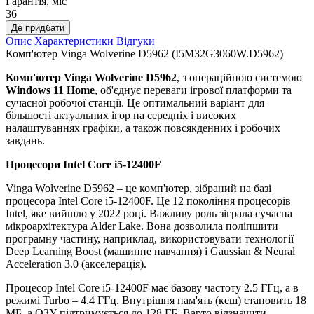
Гарантія, міс
36
Де придбати
Опис
Характеристики
Відгуки
Комп'ютер Vinga Wolverine D5962 (I5M32G3060W.D5962)
Комп'ютер Vinga Wolverine D5962
, з операційною системою
Windows 11 Home
, об'єднує переваги ігрової платформи та
сучасної робочої станції. Це оптимальний варіант для
більшості актуальних ігор на середніх і високих
налаштуваннях графіки, а також повсякденних і робочих
завдань.
Процесори
Intel Core i5-12400F
Vinga Wolverine D5962 – це комп'ютер, зібраний на базі
процесора Intel Core i5-12400F. Це 12 покоління процесорів
Intel, яке вийшло у 2022 році. Важливу роль зіграла сучасна
мікроархітектура Alder Lake. Вона дозволила поліпшити
програмну частину, наприклад, використовувати технології
Deep Learning Boost (машинне навчання) і Gaussian & Neural
Acceleration 3.0 (акселерація).
Процесор Intel Core i5-12400F має базову частоту 2.5 ГГц, а в
режимі Turbo – 4.4 ГГц. Внутрішня пам'ять (кеш) становить 18
МБ, а ОЗУ підтримується до 128 ГБ. Варто відзначити