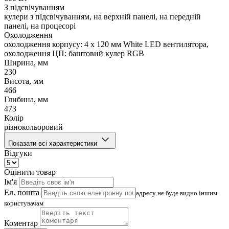
З підсвічуванням
кулери з підсвічуванням, на верхній панелі, на передній
панелі, на процесорі
Охолодження
охолодження корпусу: 4 x 120 мм White LED вентилятора,
охолодження ЦП: баштовий кулер RGB
Ширина, мм
230
Висота, мм
466
Глибина, мм
473
Колір
різнокольоровий
Показати всі характеристики
Відгуки
Оцінити товар
Ім'я
Ел. пошта
адресу не буде видно іншим
користувачам
Коментар