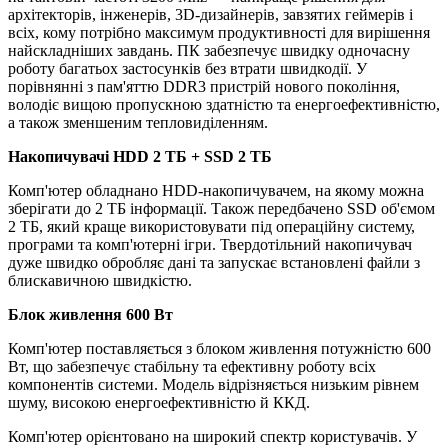
архітекторів, інженерів, 3D-дизайнерів, завзятих геймерів і
всіх, кому потрібно максимум продуктивності для вирішення
найскладніших завдань. ПК забезпечує швидку одночасну
роботу багатьох застосунків без втрати швидкодії. У
порівнянні з пам'яттю DDR3 пристрій нового покоління,
володіє вищою пропускною здатністю та енергоефективністю,
а також зменшеним тепловиділенням.
Накопичувачі
HDD 2 TБ + SSD 2 ТБ
Комп'ютер обладнано HDD-накопичувачем, на якому можна
зберігати до 2 ТБ інформації. Також передбачено SSD об'ємом
2 ТБ, який краще використовувати під операційну систему,
програми та комп'ютерні ігри. Твердотільний накопичувач
дуже швидко обробляє дані та запускає встановлені файли з
блискавичною швидкістю.
Блок живлення 600 Вт
Комп'ютер поставляється з блоком живлення потужністю 600
Вт, що забезпечує стабільну та ефективну роботу всіх
компонентів системи. Модель відрізняється низьким рівнем
шуму, високою енергоефективністю й ККД.
Комп'ютер орієнтовано на широкий спектр користувачів. У