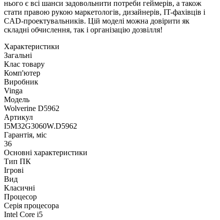
нього є всі шанси задовольнити потреби геймерів, а також
стати правою рукою маркетологів, дизайнерів, IT-фахівців і
CAD-проектувальників. Цій моделі можна довірити як
складні обчислення, так і організацію дозвілля!
Характеристики
Загальні
Клас товару
Комп'ютер
Виробник
Vinga
Модель
Wolverine D5962
Артикул
I5M32G3060W.D5962
Гарантія, міс
36
Основні характеристики
Тип ПК
Ігрові
Вид
Класичні
Процесор
Серія процесора
Intel Core i5