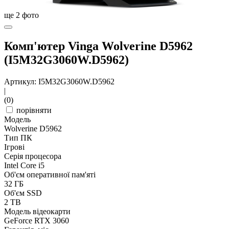
ще
2
фото
Комп'ютер Vinga Wolverine D5962
(I5M32G3060W.D5962)
Артикул: I5M32G3060W.D5962
|
(0)
порівняти
Модель
Wolverine D5962
Тип ПК
Ігрові
Серія процесора
Intel Core i5
Об'єм оперативної пам'яті
32 ГБ
Об'єм SSD
2 TB
Модель відеокарти
GeForce RTX 3060