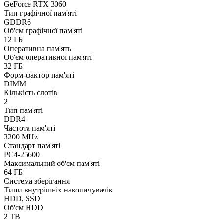
GeForce RTX 3060
Тип графічної пам'яті
GDDR6
Об'єм графічної пам'яті
12 ГБ
Оперативна пам'ять
Об'єм оперативної пам'яті
32 ГБ
Форм-фактор пам'яті
DIMM
Кількість слотів
2
Тип пам'яті
DDR4
Частота пам'яті
3200 MHz
Стандарт пам'яті
PC4-25600
Максимальний об'єм пам'яті
64 ГБ
Система зберігання
Типи внутрішніх накопичувачів
HDD, SSD
Об'єм HDD
2 TB