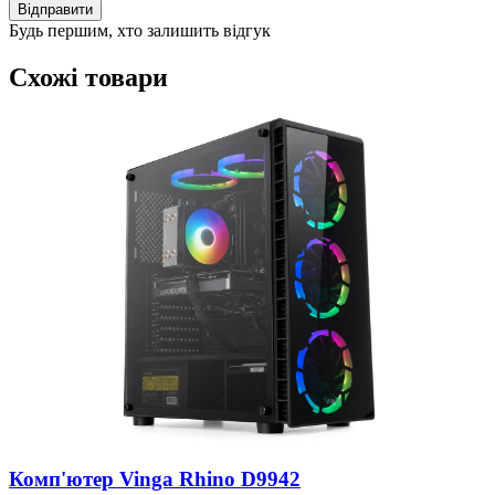
Відправити
Будь першим, хто залишить відгук
Схожі товари
(
4
Д
Комп'ютер Vinga Rhino D9942