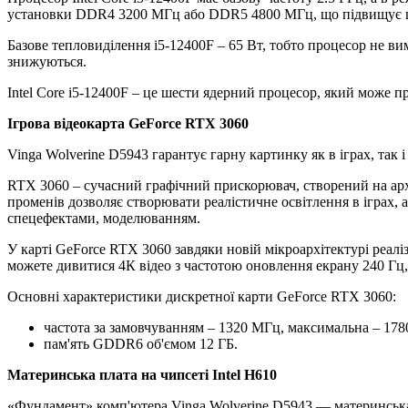
установки DDR4 3200 МГц або DDR5 4800 МГц, що підвищує шв
Базове тепловиділення i5-12400F – 65 Вт, тобто процесор не в
знижуються.
Intel Core i5-12400F – це шести ядерний процесор, який може п
Ігрова відеокарта GeForce RTX 3060
Vinga Wolverine D5943 гарантує гарну картинку як в іграх, так 
RTX 3060 – сучасний графічний прискорювач, створений на ар
променів дозволяє створювати реалістичне освітлення в іграх, 
спецефектами, моделюванням.
У карті GeForce RTX 3060 завдяки новій мікроархітектурі реа
можете дивитися 4К відео з частотою оновлення екрану 240 Гц,
Основні характеристики дискретної карти GeForce RTX 3060:
частота за замовчуванням – 1320 МГц, максимальна – 17
пам'ять GDDR6 об'ємом 12 ГБ.
Материнська плата на чипсеті Intel H610
«Фундамент» комп'ютера Vinga Wolverine D5943 — материнська 