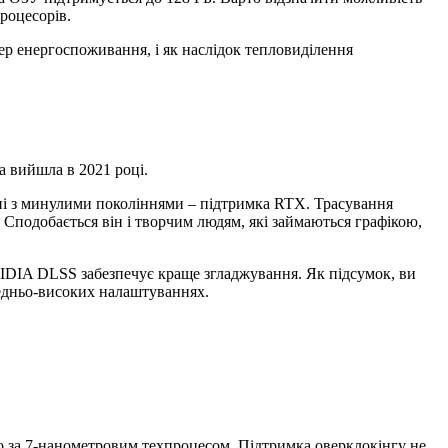
роцесорів.
ep енергоспоживання, і як наслідок тепловиділення
ка вийшла в 2021 році.
ні з минулими поколіннями – підтримка RTX. Трасування
 Сподобається він і творчим людям, які займаються графікою,
VIDIA DLSS забезпечує краще згладжування. Як підсумок, ви
редньо-високих налаштуваннях.
но за 7-нанометровим техпроцесом. Підтримка оверклокінгу не