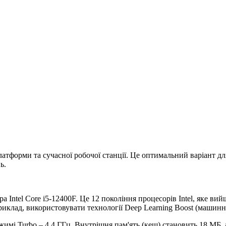
латформи та сучасної робочої станції. Це оптимальний варіант дл
ь.
а Intel Core i5-12400F. Це 12 покоління процесорів Intel, яке ви
лад, використовувати технології Deep Learning Boost (машинне на
режимі Turbo – 4.4 ГГц. Внутрішня пам'ять (кеш) становить 18 МБ