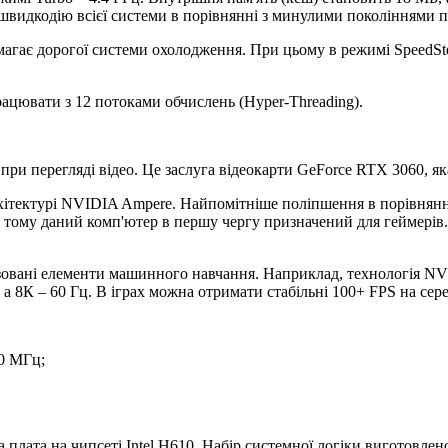
идкодію всієї системи в порівнянні з минулими поколіннями п
имагає дорогої системи охолодження. При цьому в режимі SpeedSt
рацювати з 12 потоками обчислень (Hyper-Threading).
і при перегляді відео. Це заслуга відеокарти GeForce RTX 3060, я
хітектурі NVIDIA Ampere. Найпомітніше поліпшення в порівнян
а тому даний комп'ютер в першу чергу призначений для геймерів.
лізовані елементи машинного навчання. Наприклад, технологія N
 а 8К – 60 Гц. В іграх можна отримати стабільні 100+ FPS на се
80 МГц;
плата на чипсеті Intel H610. Набір системної логіки виготовле