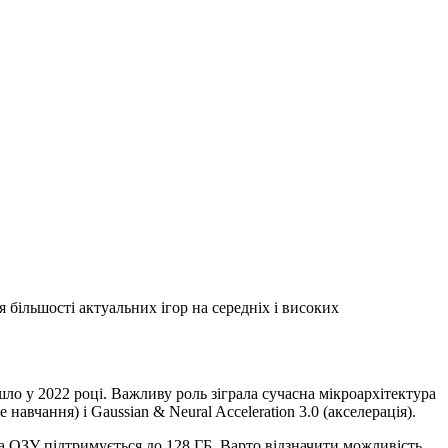
я більшості актуальних ігор на середніх і високих
йшло у 2022 році. Важливу роль зіграла сучасна мікроархітектура
вчання) і Gaussian & Neural Acceleration 3.0 (акселерація).
, а ОЗУ підтримується до 128 ГБ. Варто відзначити можливість