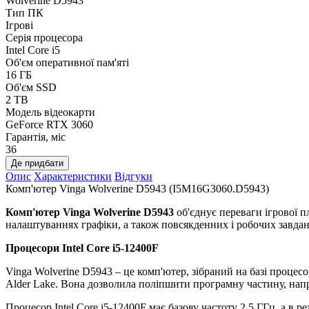
Wolverine D5943
Тип ПК
Ігрові
Серія процесора
Intel Core i5
Об'єм оперативної пам'яті
16 ГБ
Об'єм SSD
2 TB
Модель відеокарти
GeForce RTX 3060
Гарантія, міс
36
Де придбати
Опис
Характеристики
Відгуки
Комп'ютер Vinga Wolverine D5943 (I5M16G3060.D5943)
Комп'ютер Vinga Wolverine D5943
об'єднує переваги ігрової п
налаштуваннях графіки, а також повсякденних і робочих завдан
Процесори
Intel Core i5-12400F
Vinga Wolverine D5943 – це комп'ютер, зібраний на базі процесор
Alder Lake. Вона дозволила поліпшити програмну частину, наприк
Процесор Intel Core i5-12400F має базову частоту 2.5 ГГц, а в 