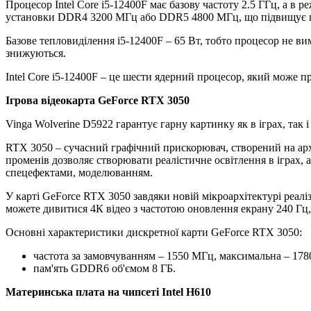
Процесор Intel Core i5-12400F має базову частоту 2.5 ГГц, а в 
установки DDR4 3200 МГц або DDR5 4800 МГц, що підвищує шв
Базове тепловиділення i5-12400F – 65 Вт, тобто процесор не в
знижуються.
Intel Core i5-12400F – це шести ядерний процесор, який може п
Ігрова відеокарта GeForce RTX 3050
Vinga Wolverine D5922 гарантує гарну картинку як в іграх, так 
RTX 3050 – сучасний графічний прискорювач, створений на ар
променів дозволяє створювати реалістичне освітлення в іграх, 
спецефектами, моделюванням.
У карті GeForce RTX 3050 завдяки новій мікроархітектурі реа
можете дивитися 4К відео з частотою оновлення екрану 240 Гц,
Основні характеристики дискретної карти GeForce RTX 3050:
частота за замовчуванням – 1550 МГц, максимальна – 17
пам'ять GDDR6 об'ємом 8 ГБ.
Материнська плата на чипсеті Intel H610