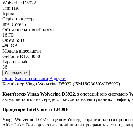
Wolverine D5922
Тип ПК
Ігрові
Серія процесора
Intel Core i5
Об'єм оперативної пам'яті
16 ГБ
Об'єм SSD
480 GB
Модель відеокарти
GeForce RTX 3050
Гарантія, міс
36
Де придбати
Опис
Характеристики
Відгуки
Комп'ютер Vinga Wolverine D5922 (I5M16G3050W.D5922)
Комп'ютер Vinga Wolverine D5922
, з операційною системою
W
актуальних ігор на середніх і високих налаштуваннях графіки, 
Процесори
Intel Core i5-12400F
Vinga Wolverine D5922 – це комп'ютер, зібраний на базі процесор
Alder Lake. Вона дозволила поліпшити програмну частину, наприк