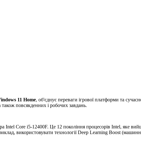
indows 11 Home
, об'єднує переваги ігрової платформи та сучасн
а також повсякденних і робочих завдань.
а Intel Core i5-12400F. Це 12 покоління процесорів Intel, яке ви
лад, використовувати технології Deep Learning Boost (машинне на