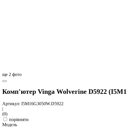
ще
2
фото
Комп'ютер Vinga Wolverine D5922 (I5M
Артикул: I5M16G3050W.D5922
|
(0)
порівняти
Модель