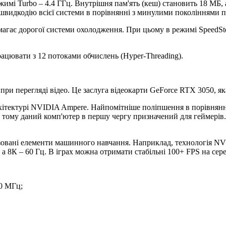
режимі Turbo – 4.4 ГГц. Внутрішня пам'ять (кеш) становить 18 МБ
идкодію всієї системи в порівнянні з минулими поколіннями п
имагає дорогої системи охолодження. При цьому в режимі SpeedSt
рацювати з 12 потоками обчислень (Hyper-Threading).
і при перегляді відео. Це заслуга відеокарти GeForce RTX 3050, я
хітектурі NVIDIA Ampere. Найпомітніше поліпшення в порівнян
а тому даний комп'ютер в першу чергу призначений для геймерів.
лізовані елементи машинного навчання. Наприклад, технологія N
 а 8К – 60 Гц. В іграх можна отримати стабільні 100+ FPS на се
80 МГц;