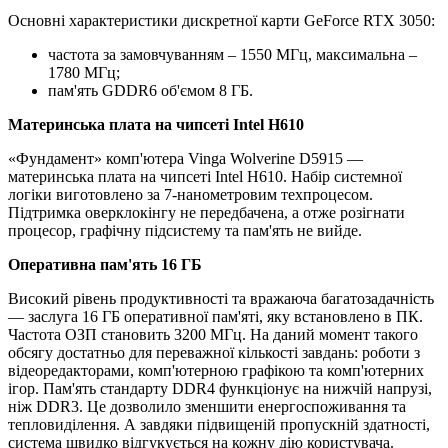
Основні характеристики дискретної карти GeForce RTX 3050:
частота за замовчуванням – 1550 МГц, максимальна –
1780 МГц;
пам'ять GDDR6 об'ємом 8 ГБ.
Материнська плата на чипсеті Intel H610
«Фундамент» комп'ютера Vinga Wolverine D5915 —
материнська плата на чипсеті Intel H610. Набір системної
логіки виготовлено за 7-нанометровим техпроцесом.
Підтримка оверклокінгу не передбачена, а отже розігнати
процесор, графічну підсистему та пам'ять не вийде.
Оперативна пам'ять 16 ГБ
Високий рівень продуктивності та вражаюча багатозадачність
— заслуга 16 ГБ оперативної пам'яті, яку встановлено в ПК.
Частота ОЗП становить 3200 МГц. На даний момент такого
обсягу достатньо для переважної кількості завдань: роботи з
відеоредакторами, комп'ютерною графікою та комп'ютерних
ігор. Пам'ять стандарту DDR4 функціонує на нижчій напрузі,
ніж DDR3. Це дозволило зменшити енергоспоживання та
тепловиділення. А завдяки підвищеній пропускній здатності,
система швидко відгукується на кожну дію користувача.