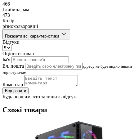
466
Глибина, мм
473
Колір
різнокольоровий
Показати всі характеристики
Відгуки
Оцінити товар
Ім'я
Ел. пошта
адресу не буде видно іншим
користувачам
Коментар
Відправити
Будь першим, хто залишить відгук
Схожі товари