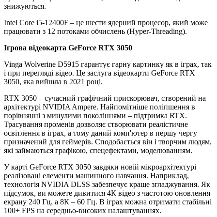
знижуються.
Intel Core i5-12400F – це шести ядерний процесор, який може
працювати з 12 потоками обчислень (Hyper-Threading).
Ігрова відеокарта GeForce RTX 3050
Vinga Wolverine D5915 гарантує гарну картинку як в іграх, так
і при перегляді відео. Це заслуга відеокарти GeForce RTX
3050, яка вийшла в 2021 році.
RTX 3050 – сучасний графічний прискорювач, створений на
архітектурі NVIDIA Ampere. Найпомітніше поліпшення в
порівнянні з минулими поколіннями – підтримка RTX.
Трасування променів дозволяє створювати реалістичне
освітлення в іграх, а тому даний комп'ютер в першу чергу
призначений для геймерів. Сподобається він і творчим людям,
які займаються графікою, спецефектами, моделюванням.
У карті GeForce RTX 3050 завдяки новій мікроархітектурі
реалізовані елементи машинного навчання. Наприклад,
технологія NVIDIA DLSS забезпечує краще згладжування. Як
підсумок, ви можете дивитися 4К відео з частотою оновлення
екрану 240 Гц, а 8К – 60 Гц. В іграх можна отримати стабільні
100+ FPS на середньо-високих налаштуваннях.