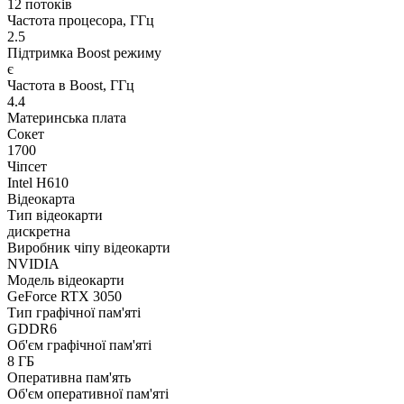
12 потоків
Частота процесора, ГГц
2.5
Підтримка Boost режиму
є
Частота в Boost, ГГц
4.4
Материнська плата
Сокет
1700
Чіпсет
Intel H610
Відеокарта
Тип відеокарти
дискретна
Виробник чіпу відеокарти
NVIDIA
Модель відеокарти
GeForce RTX 3050
Тип графічної пам'яті
GDDR6
Об'єм графічної пам'яті
8 ГБ
Оперативна пам'ять
Об'єм оперативної пам'яті