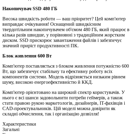
Накопичувач SSD 480 ГБ
Висока швидкість роботи — ваш пріоритет? Цей комп'ютер
виправдає очікування! Оснащений швидкісним
твердотільним накопичувачем об'ємом 480 ГБ, який працює в
кілька разів швидше, у порівнянні з традиційним жорстким
диском. SSD прискорює завантаження файлів і забезпечує
значний приріст продуктивності ПК.
Блок живлення 600 Вт
Комп'ютер поставляється з блоком живлення потужністю 600
Вт, що забезпечує стабільну та ефективну роботу всіх
компонентів системи. Модель відрізняється низьким рівнем
шуму, високою енергоефективністю й ККД.
Комп'ютер орієнтовано на широкий спектр користувачів. У
нього є всі шанси задовольнити потреби геймерів, а також
стати правою рукою маркетологів, дизайнерів, IT-фахівців і
CAD-проектувальників. Цій моделі можна довірити як
складні обчислення, так і організацію дозвілля!
Характеристики
Загальні