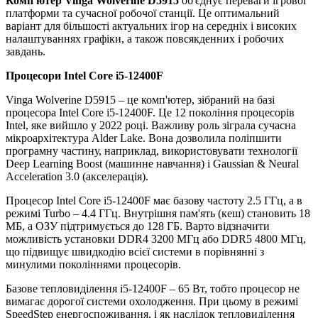
Комп'ютер Vinga Wolverine D5915
об'єднує переваги ігрової
платформи та сучасної робочої станції. Це оптимальний
варіант для більшості актуальних ігор на середніх і високих
налаштуваннях графіки, а також повсякденних і робочих
завдань.
Процесори
Intel Core i5-12400F
Vinga Wolverine D5915 – це комп'ютер, зібраний на базі
процесора Intel Core i5-12400F. Це 12 покоління процесорів
Intel, яке вийшло у 2022 році. Важливу роль зіграла сучасна
мікроархітектура Alder Lake. Вона дозволила поліпшити
програмну частину, наприклад, використовувати технології
Deep Learning Boost (машинне навчання) і Gaussian & Neural
Acceleration 3.0 (акселерація).
Процесор Intel Core i5-12400F має базову частоту 2.5 ГГц, а в
режимі Turbo – 4.4 ГГц. Внутрішня пам'ять (кеш) становить 18
МБ, а ОЗУ підтримується до 128 ГБ. Варто відзначити
можливість установки DDR4 3200 МГц або DDR5 4800 МГц,
що підвищує швидкодію всієї системи в порівнянні з
минулими поколіннями процесорів.
Базове тепловиділення i5-12400F – 65 Вт, тобто процесор не
вимагає дорогої системи охолодження. При цьому в режимі
SpeedStep енергоспоживання, і як наслідок тепловиділення