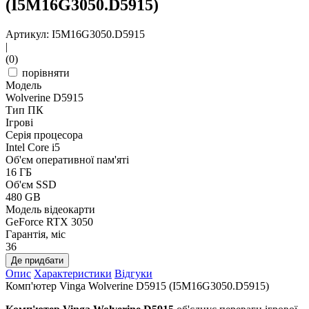
(I5M16G3050.D5915)
Артикул: I5M16G3050.D5915
|
(0)
порівняти
Модель
Wolverine D5915
Тип ПК
Ігрові
Серія процесора
Intel Core i5
Об'єм оперативної пам'яті
16 ГБ
Об'єм SSD
480 GB
Модель відеокарти
GeForce RTX 3050
Гарантія, міс
36
Де придбати
Опис
Характеристики
Відгуки
Комп'ютер Vinga Wolverine D5915 (I5M16G3050.D5915)