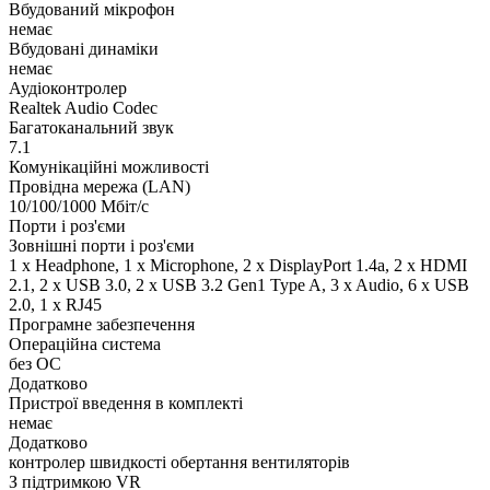
Вбудований мікрофон
немає
Вбудовані динаміки
немає
Аудіоконтролер
Realtek Audio Codec
Багатоканальний звук
7.1
Комунікаційні можливості
Провідна мережа (LAN)
10/100/1000 Мбіт/с
Порти і роз'єми
Зовнішні порти і роз'єми
1 x Нeadphone, 1 х Microphone, 2 x DisplayPort 1.4a, 2 x HDMI
2.1, 2 x USB 3.0, 2 x USB 3.2 Gen1 Type A, 3 x Audio, 6 x USB
2.0, 1 x RJ45
Програмне забезпечення
Операційна система
без ОС
Додатково
Пристрої введення в комплекті
немає
Додатково
контролер швидкості обертання вентиляторів
З підтримкою VR