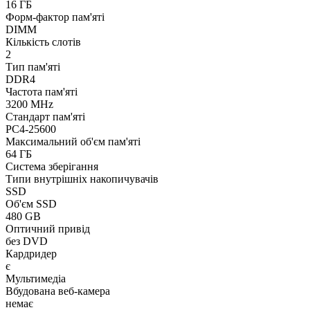
16 ГБ
Форм-фактор пам'яті
DIMM
Кількість слотів
2
Тип пам'яті
DDR4
Частота пам'яті
3200 MHz
Стандарт пам'яті
PC4-25600
Максимальний об'єм пам'яті
64 ГБ
Система зберігання
Типи внутрішніх накопичувачів
SSD
Об'єм SSD
480 GB
Оптичний привід
без DVD
Кардридер
є
Мультимедіа
Вбудована веб-камера
немає