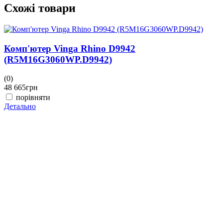
Схожі товари
Комп'ютер Vinga Rhino D9942
(R5M16G3060WP.D9942)
(0)
48 665
грн
порівняти
Детально
(