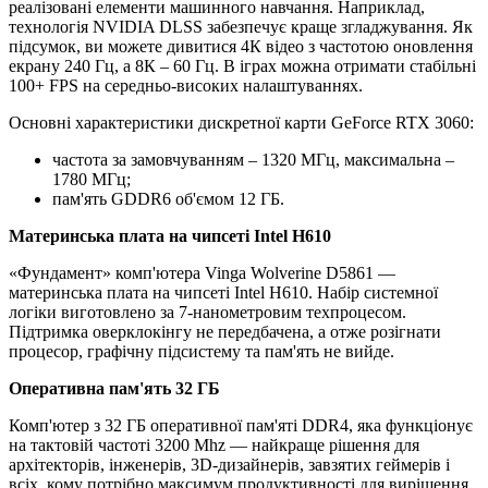
реалізовані елементи машинного навчання. Наприклад,
технологія NVIDIA DLSS забезпечує краще згладжування. Як
підсумок, ви можете дивитися 4К відео з частотою оновлення
екрану 240 Гц, а 8К – 60 Гц. В іграх можна отримати стабільні
100+ FPS на середньо-високих налаштуваннях.
Основні характеристики дискретної карти GeForce RTX 3060:
частота за замовчуванням – 1320 МГц, максимальна –
1780 МГц;
пам'ять GDDR6 об'ємом 12 ГБ.
Материнська плата на чипсеті Intel H610
«Фундамент» комп'ютера Vinga Wolverine D5861 —
материнська плата на чипсеті Intel H610. Набір системної
логіки виготовлено за 7-нанометровим техпроцесом.
Підтримка оверклокінгу не передбачена, а отже розігнати
процесор, графічну підсистему та пам'ять не вийде.
Оперативна пам'ять 32 ГБ
Комп'ютер з 32 ГБ оперативної пам'яті DDR4, яка функціонує
на тактовій частоті 3200 Mhz — найкраще рішення для
архітекторів, інженерів, 3D-дизайнерів, завзятих геймерів і
всіх, кому потрібно максимум продуктивності для вирішення