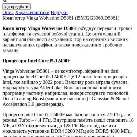
36
Де придбати
Опис
Характеристики
Відгуки
Комп'ютер Vinga Wolverine D5861 (I5M32G3060.D5861)
Комп'ютер Vinga Wolverine D5861
об'єднує переваги ігрової
платформи та сучасної робочої станції. Це оптимальний
варіант для більшості актуальних ігор на середніх і високих
налаштуваннях графіки, а також повсякденних і робочих
завдань.
Процесори
Intel Core i5-12400F
Vinga Wolverine D5861 – це комп'ютер, зібраний на базі
процесора Intel Core i5-12400F. Це 12 покоління процесорів
Intel, яке вийшло у 2022 році. Важливу роль зіграла сучасна
мікроархітектура Alder Lake. Вона дозволила поліпшити
програмну частину, наприклад, використовувати технології
Deep Learning Boost (машинне навчання) і Gaussian & Neural
Acceleration 3.0 (акселерація).
Процесор Intel Core i5-12400F має базову частоту 2.5 ГГц, а в
режимі Turbo – 4.4 ГГц. Внутрішня пам'ять (кеш) становить 18
МБ, а ОЗУ підтримується до 128 ГБ. Варто відзначити
можливість установки DDR4 3200 МГц або DDR5 4800 МГц,
що підвищує швидкодію всієї системи в порівнянні з