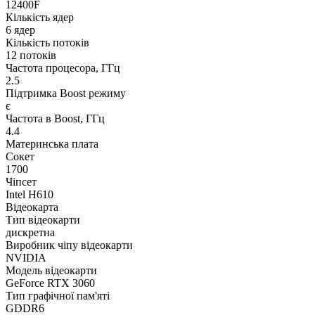
12400F
Кількість ядер
6 ядер
Кількість потоків
12 потоків
Частота процесора, ГГц
2.5
Підтримка Boost режиму
є
Частота в Boost, ГГц
4.4
Материнська плата
Сокет
1700
Чіпсет
Intel H610
Відеокарта
Тип відеокарти
дискретна
Виробник чіпу відеокарти
NVIDIA
Модель відеокарти
GeForce RTX 3060
Тип графічної пам'яті
GDDR6