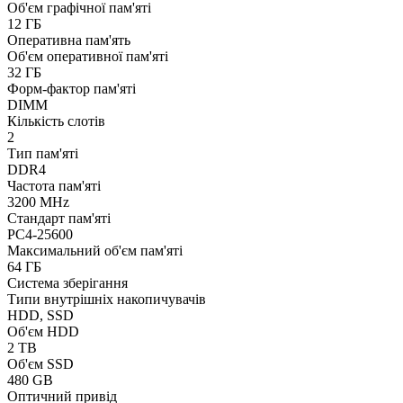
Об'єм графічної пам'яті
12 ГБ
Оперативна пам'ять
Об'єм оперативної пам'яті
32 ГБ
Форм-фактор пам'яті
DIMM
Кількість слотів
2
Тип пам'яті
DDR4
Частота пам'яті
3200 MHz
Стандарт пам'яті
PC4-25600
Максимальний об'єм пам'яті
64 ГБ
Система зберігання
Типи внутрішніх накопичувачів
HDD, SSD
Об'єм HDD
2 TB
Об'єм SSD
480 GB
Оптичний привід