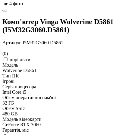
ще
4
фото
Комп'ютер Vinga Wolverine D5861
(I5M32G3060.D5861)
Артикул: I5M32G3060.D5861
|
(0)
порівняти
Модель
Wolverine D5861
Тип ПК
Ігрові
Серія процесора
Intel Core i5
Об'єм оперативної пам'яті
32 ГБ
Об'єм SSD
480 GB
Модель відеокарти
GeForce RTX 3060
Гарантія, міс