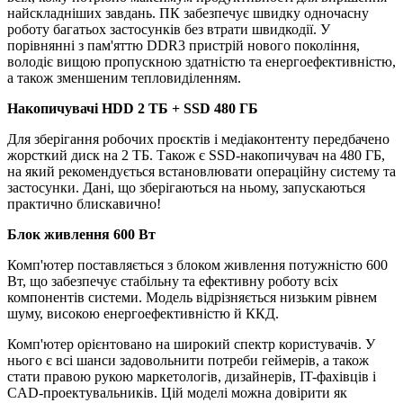
найскладніших завдань. ПК забезпечує швидку одночасну
роботу багатьох застосунків без втрати швидкодії. У
порівнянні з пам'яттю DDR3 пристрій нового покоління,
володіє вищою пропускною здатністю та енергоефективністю,
а також зменшеним тепловиділенням.
Накопичувачі HDD 2 TБ + SSD 480 ГБ
Для зберігання робочих проєктів і медіаконтенту передбачено
жорсткий диск на 2 ТБ. Також є SSD-накопичувач на 480 ГБ,
на який рекомендується встановлювати операційну систему та
застосунки. Дані, що зберігаються на ньому, запускаються
практично блискавично!
Блок живлення 600 Вт
Комп'ютер поставляється з блоком живлення потужністю 600
Вт, що забезпечує стабільну та ефективну роботу всіх
компонентів системи. Модель відрізняється низьким рівнем
шуму, високою енергоефективністю й ККД.
Комп'ютер орієнтовано на широкий спектр користувачів. У
нього є всі шанси задовольнити потреби геймерів, а також
стати правою рукою маркетологів, дизайнерів, IT-фахівців і
CAD-проектувальників. Цій моделі можна довірити як