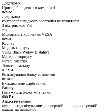
Додатково
Пристрої введення в комплекті
немає
Додатково
контролер швидкості обертання вентиляторів
З підтримкою VR
так
Можливість кріплення VESA
немає
Корпус
Модель корпусу
Vinga Black Widow (Fatality)
Матеріал корпусу
метал, пластик
Товщина металу
0.7 мм
Розташування блоку живлення
нижнє
Ексклюзивне фарбування
Fatality
Потужність блоку живлення
600 Вт
З підсвічуванням
кулери з підсвічуванням, на верхній панелі, на передній
панелі, на процесорі