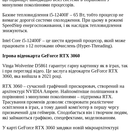
минулими поколіннями процесорів.
Базове тепловиділення i5-12400F – 65 Вт, тобто процесор не
вимагає дорогої системи охолодження. При цьому в режимі
SpeedStep енергоспоживання, і як наслідок тепловиділення
знижуються.
Intel Core i5-12400F – це шести ядерний процесор, який може
працювати з 12 потоками обчислень (Hyper-Threading).
Ігрова відеокарта GeForce RTX 3060
Vinga Wolverine D5861 гарантує гарну картинку як в іграх, так
і при перегляді відео. Це заслуга відеокарти GeForce RTX
3060, яка вийшла в 2021 році.
RTX 3060 – сучасний графічний прискорювач, створений на
архітектурі NVIDIA Ampere. Найпомітніше поліпшення в
порівнянні з минулими поколіннями – підтримка RTX.
Трасування променів дозволяє створювати реалістичне
освітлення в іграх, а тому даний комп'ютер в першу чергу
призначений для геймерів. Сподобається він і творчим людям,
які займаються графікою, спецефектами, моделюванням.
У карті GeForce RTX 3060 завдяки новій мікроархітектурі