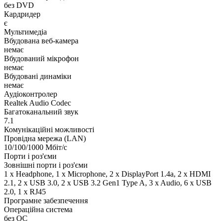
без DVD
Кардридер
є
Мультимедіа
Вбудована веб-камера
немає
Вбудований мікрофон
немає
Вбудовані динаміки
немає
Аудіоконтролер
Realtek Audio Codec
Багатоканальний звук
7.1
Комунікаційні можливості
Провідна мережа (LAN)
10/100/1000 Мбіт/с
Порти і роз'єми
Зовнішні порти і роз'єми
1 x Нeadphone, 1 х Microphone, 2 x DisplayPort 1.4a, 2 x HDMI
2.1, 2 x USB 3.0, 2 x USB 3.2 Gen1 Type A, 3 x Audio, 6 x USB
2.0, 1 x RJ45
Програмне забезпечення
Операційна система
без ОС