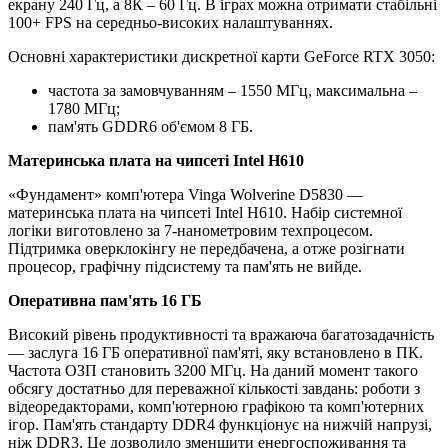
екрану 240 Гц, а 8К – 60 Гц. В іграх можна отримати стабільні
100+ FPS на середньо-високих налаштуваннях.
Основні характеристики дискретної карти GeForce RTX 3050:
частота за замовчуванням – 1550 МГц, максимальна –
1780 МГц;
пам'ять GDDR6 об'ємом 8 ГБ.
Материнська плата на чипсеті Intel H610
«Фундамент» комп'ютера Vinga Wolverine D5830 —
материнська плата на чипсеті Intel H610. Набір системної
логіки виготовлено за 7-нанометровим техпроцесом.
Підтримка оверклокінгу не передбачена, а отже розігнати
процесор, графічну підсистему та пам'ять не вийде.
Оперативна пам'ять 16 ГБ
Високий рівень продуктивності та вражаюча багатозадачність
— заслуга 16 ГБ оперативної пам'яті, яку встановлено в ПК.
Частота ОЗП становить 3200 МГц. На даний момент такого
обсягу достатньо для переважної кількості завдань: роботи з
відеоредакторами, комп'ютерною графікою та комп'ютерних
ігор. Пам'ять стандарту DDR4 функціонує на нижчій напрузі,
ніж DDR3. Це дозволило зменшити енергоспоживання та