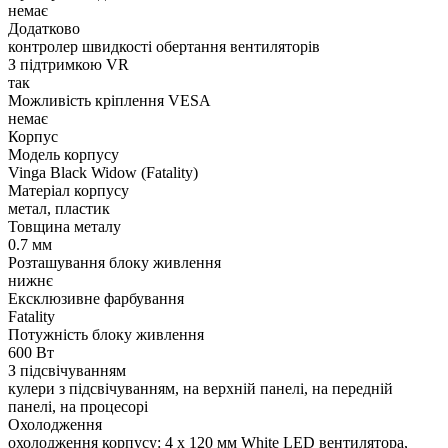
немає
Додатково
контролер швидкості обертання вентиляторів
З підтримкою VR
так
Можливість кріплення VESA
немає
Корпус
Модель корпусу
Vinga Black Widow (Fatality)
Матеріал корпусу
метал, пластик
Товщина металу
0.7 мм
Розташування блоку живлення
нижнє
Ексклюзивне фарбування
Fatality
Потужність блоку живлення
600 Вт
З підсвічуванням
кулери з підсвічуванням, на верхній панелі, на передній
панелі, на процесорі
Охолодження
охолодження корпусу: 4 x 120 мм White LED вентилятора,