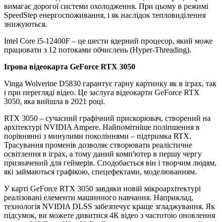
вимагає дорогої системи охолодження. При цьому в режимі
SpeedStep енергоспоживання, і як наслідок тепловиділення
знижуються.
Intel Core i5-12400F – це шести ядерний процесор, який може
працювати з 12 потоками обчислень (Hyper-Threading).
Ігрова відеокарта GeForce RTX 3050
Vinga Wolverine D5830 гарантує гарну картинку як в іграх, так
і при перегляді відео. Це заслуга відеокарти GeForce RTX
3050, яка вийшла в 2021 році.
RTX 3050 – сучасний графічний прискорювач, створений на
архітектурі NVIDIA Ampere. Найпомітніше поліпшення в
порівнянні з минулими поколіннями – підтримка RTX.
Трасування променів дозволяє створювати реалістичне
освітлення в іграх, а тому даний комп'ютер в першу чергу
призначений для геймерів. Сподобається він і творчим людям,
які займаються графікою, спецефектами, моделюванням.
У карті GeForce RTX 3050 завдяки новій мікроархітектурі
реалізовані елементи машинного навчання. Наприклад,
технологія NVIDIA DLSS забезпечує краще згладжування. Як
підсумок, ви можете дивитися 4К відео з частотою оновлення