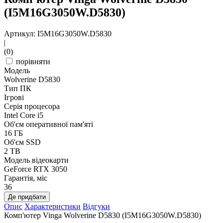
(I5M16G3050W.D5830)
Артикул: I5M16G3050W.D5830
|
(0)
порівняти
Модель
Wolverine D5830
Тип ПК
Ігрові
Серія процесора
Intel Core i5
Об'єм оперативної пам'яті
16 ГБ
Об'єм SSD
2 TB
Модель відеокарти
GeForce RTX 3050
Гарантія, міс
36
Де придбати
Опис
Характеристики
Відгуки
Комп'ютер Vinga Wolverine D5830 (I5M16G3050W.D5830)