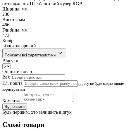
охолодження ЦП: баштовий кулер RGB
Ширина, мм
230
Висота, мм
466
Глибина, мм
473
Колір
різнокольоровий
Показати всі характеристики
Відгуки
Оцінити товар
Ім'я
Ел. пошта
адресу не буде видно іншим
користувачам
Коментар
Відправити
Будь першим, хто залишить відгук
Схожі товари