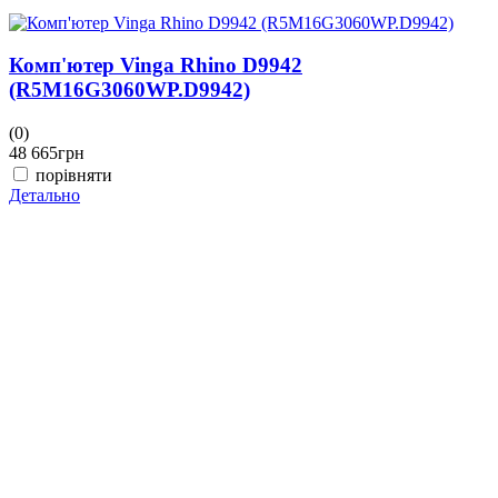
Комп'ютер Vinga Rhino D9942
(R5M16G3060WP.D9942)
(0)
48 665
грн
порівняти
Детально
(
4