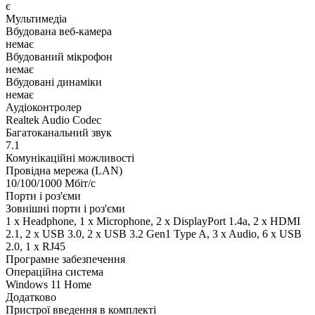
є
Мультимедіа
Вбудована веб-камера
немає
Вбудований мікрофон
немає
Вбудовані динаміки
немає
Аудіоконтролер
Realtek Audio Codec
Багатоканальний звук
7.1
Комунікаційні можливості
Провідна мережа (LAN)
10/100/1000 Мбіт/с
Порти і роз'єми
Зовнішні порти і роз'єми
1 x Нeadphone, 1 х Microphone, 2 x DisplayPort 1.4a, 2 x HDMI
2.1, 2 x USB 3.0, 2 x USB 3.2 Gen1 Type A, 3 x Audio, 6 x USB
2.0, 1 x RJ45
Програмне забезпечення
Операційна система
Windows 11 Home
Додатково
Пристрої введення в комплекті