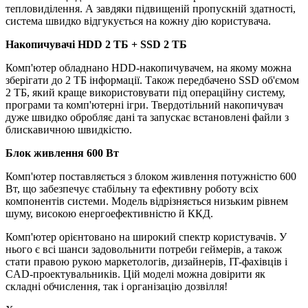
тепловиділення. А завдяки підвищеній пропускній здатності,
система швидко відгукується на кожну дію користувача.
Накопичувачі
HDD 2 TБ + SSD 2 ТБ
Комп'ютер обладнано HDD-накопичувачем, на якому можна
зберігати до 2 ТБ інформації. Також передбачено SSD об'ємом
2 ТБ, який краще використовувати під операційну систему,
програми та комп'ютерні ігри. Твердотільний накопичувач
дуже швидко обробляє дані та запускає встановлені файли з
блискавичною швидкістю.
Блок живлення 600 Вт
Комп'ютер поставляється з блоком живлення потужністю 600
Вт, що забезпечує стабільну та ефективну роботу всіх
компонентів системи. Модель відрізняється низьким рівнем
шуму, високою енергоефективністю й ККД.
Комп'ютер орієнтовано на широкий спектр користувачів. У
нього є всі шанси задовольнити потреби геймерів, а також
стати правою рукою маркетологів, дизайнерів, IT-фахівців і
CAD-проектувальників. Цій моделі можна довірити як
складні обчислення, так і організацію дозвілля!