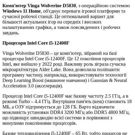
Комп'ютер Vinga Wolverine D5830
, з операційною системою
Windows 11 Home
, об'єднує переваги ігрової платформи та
сучасної робочої станції. Це оптимальний варіант для
більшості актуальних ігор на середніх і високих
налаштуваннях графіки, а також повсякденних і робочих
завдань.
Процесори
Intel Core i5-12400F
Vinga Wolverine D5830 – це комп'ютер, зібраний на базі
процесора Intel Core i5-12400F. Це 12 покоління процесорів
Intel, яке вийшло у 2022 році. Важливу роль зіграла сучасна
мікроархітектура Alder Lake. Вона дозволила поліпшити
програмну частину, наприклад, використовувати технології
Deep Learning Boost (машинне навчання) і Gaussian & Neural
Acceleration 3.0 (акселерація).
Процесор Intel Core i5-12400F має базову частоту 2.5 ГГц, а в
режимі Turbo – 4.4 ГГц. Внутрішня пам'ять (кеш) становить 18
МБ, а ОЗУ підтримується до 128 ГБ. Варто відзначити
можливість установки DDR4 3200 МГц або DDR5 4800 МГц,
що підвищує швидкодію всієї системи в порівнянні з
минулими поколіннями процесорів.
Базове тепловиділення i5-12400F – 65 Вт, тобто процесор не