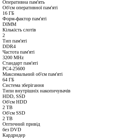
Оперативна пам'ять
Об'єм оперативної пам'яті
16 ГБ
Форм-фактор пам'яті
DIMM
Кількість слотів
2
Тип пам'яті
DDR4
Частота пам'яті
3200 MHz
Стандарт пам'яті
PC4-25600
Максимальний об'єм пам'яті
64 ГБ
Система зберігання
Типи внутрішніх накопичувачів
HDD, SSD
Об'єм HDD
2 TB
Об'єм SSD
2 TB
Оптичний привід
без DVD
Кардридер