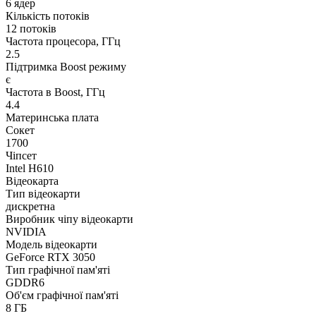
6 ядер
Кількість потоків
12 потоків
Частота процесора, ГГц
2.5
Підтримка Boost режиму
є
Частота в Boost, ГГц
4.4
Материнська плата
Сокет
1700
Чіпсет
Intel H610
Відеокарта
Тип відеокарти
дискретна
Виробник чіпу відеокарти
NVIDIA
Модель відеокарти
GeForce RTX 3050
Тип графічної пам'яті
GDDR6
Об'єм графічної пам'яті
8 ГБ