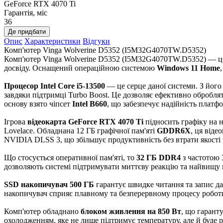
GeForce RTX 4070 Ti
Гарантія, міс
36
Де придбати
Опис
Характеристики
Відгуки
Комп'ютер Vinga Wolverine D5352 (I5M32G4070TW.D5352)
Комп'ютер Vinga Wolverine D5352 (I5M32G4070TW.D5352) — це 
досвіду. Оснащений операційною системою
Windows 11 Home
Процесор Intel Core i5-13500
— це серце даної системи. З його 
завдяки підтримці Turbo Boost. Це дозволяє ефективно обробляти
основу взято чіпсет
Intel B660
, що забезпечує надійність платф
Ігрова
відеокарта GeForce RTX 4070 Ti
підносить графіку на 
Lovelace. Обладнана 12 ГБ графічної пам'яті
GDDR6X
, ця віде
NVIDIA DLSS 3, що збільшує продуктивність без втрати якост
Що стосується оперативної пам'яті, то
32 ГБ DDR4
з частотою 
дозволяють системі підтримувати миттєву реакцію та найвищу 
SSD накопичувач 500 ГБ
гарантує швидке читання та запис д
накопичувач сприяє плавному та безперервному процесу роботи
Комп'ютер обладнано
блоком живлення на 850 Вт
, що гарант
охолодженням, яке не лише підтримує температуру, але й буде