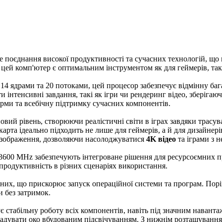
поєднання високої продуктивності та сучасних технологій, що
, цей комп'ютер є оптимальним інструментом як для геймерів, так
14 ядрами та 20 потоками, цей процесор забезпечує відмінну бага
 інтенсивні завдання, такі як ігри чи рендеринг відео, зберігаю
орми та всебічну підтримку сучасних компонентів.
новий рівень, створюючи реалістичні світи в іграх завдяки трас
окарта ідеально підходить не лише для геймерів, а й для дизайнер
і зображення, дозволяючи насолоджуватися
4K відео
та іграми з 
3600 MHz забезпечують інтегроване рішення для ресурсоємних про
продуктивність в різних сценаріях використання.
аних, що прискорює запуск операційної системи та програм. По
 без затримок.
ує стабільну роботу всіх компонентів, навіть під значним наван
 радувати око вбудованим підсвічуванням. З нижнім розташуванн