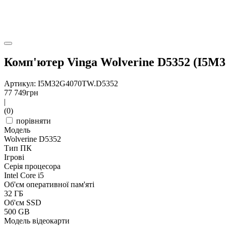
Комп'ютер Vinga Wolverine D5352 (I5M
Артикул: I5M32G4070TW.D5352
77 749
грн
|
(0)
порівняти
Модель
Wolverine D5352
Тип ПК
Ігрові
Серія процесора
Intel Core i5
Об'єм оперативної пам'яті
32 ГБ
Об'єм SSD
500 GB
Модель відеокарти