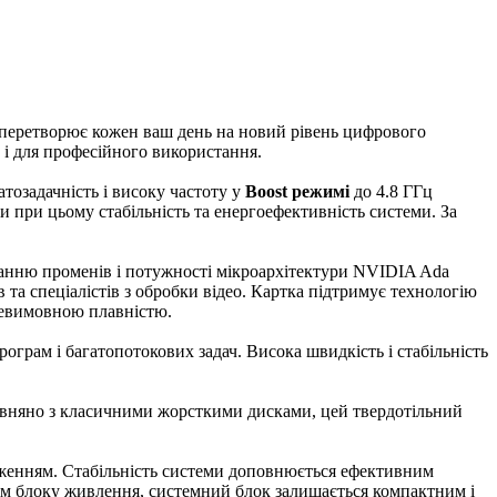
 перетворює кожен ваш день на новий рівень цифрового
 і для професійного використання.
тозадачність і високу частоту у
Boost режимі
до 4.8 ГГц
чи при цьому стабільність та енергоефективність системи. За
уванню променів і потужності мікроархітектури NVIDIA Ada
ів та спеціалістів з обробки відео. Картка підтримує технологію
невимовною плавністю.
грам і багатопотокових задач. Висока швидкість і стабільність
рівняно з класичними жорсткими дисками, цей твердотільний
таженням. Стабільність системи доповнюється ефективним
ям блоку живлення, системний блок залишається компактним і