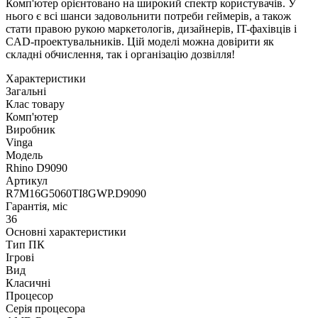
Комп'ютер орієнтовано на широкий спектр користувачів. У
нього є всі шанси задовольнити потреби геймерів, а також
стати правою рукою маркетологів, дизайнерів, IT-фахівців і
CAD-проектувальників. Цій моделі можна довірити як
складні обчислення, так і організацію дозвілля!
Характеристики
Загальні
Клас товару
Комп'ютер
Виробник
Vinga
Модель
Rhino D9090
Артикул
R7M16G5060TI8GWP.D9090
Гарантія, міс
36
Основні характеристики
Тип ПК
Ігрові
Вид
Класичні
Процесор
Серія процесора