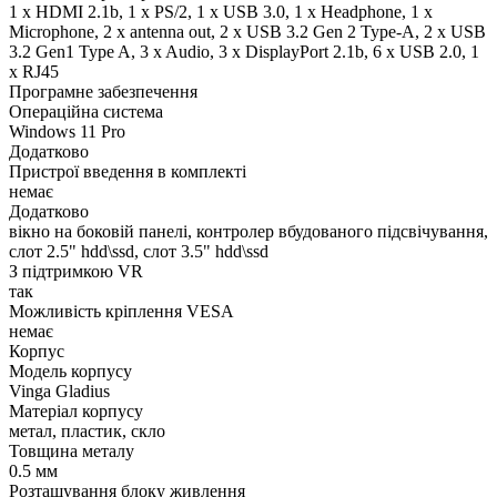
1 x HDMI 2.1b, 1 x PS/2, 1 x USB 3.0, 1 x Нeadphone, 1 х
Microphone, 2 x antenna out, 2 x USB 3.2 Gen 2 Type-A, 2 x USB
3.2 Gen1 Type A, 3 x Audio, 3 x DisplayPort 2.1b, 6 x USB 2.0, 1
x RJ45
Програмне забезпечення
Операційна система
Windows 11 Pro
Додатково
Пристрої введення в комплекті
немає
Додатково
вікно на боковій панелі, контролер вбудованого підсвічування,
слот 2.5" hdd\ssd, слот 3.5" hdd\ssd
З підтримкою VR
так
Можливість кріплення VESA
немає
Корпус
Модель корпусу
Vinga Gladius
Матеріал корпусу
метал, пластик, скло
Товщина металу
0.5 мм
Розташування блоку живлення