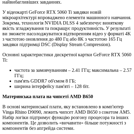
найвибагливіших завданнях.
У відеокарті GeForce RTX 5060 Ti завдяки новій
мікроархітектурі впроваджено елементи машинного навчання.
Зокрема, технологія NVIDIA DLSS 4 забезпечує виняткову
якість згладжування та покращує продуктивність. У результаті
ви зможете насолоджуватися відтворенням відео у форматі 4K
з частотою оновлення до 480 Гц або 8K з частотою 165 Гц
завдяки підтримці DSC (Display Stream Compression).
Основні характеристики дискретної картки GeForce RTX 5060
Ti:
частота за замовчуванням – 2.41 ГГц; максимальна – 2.57
ГГц;
пам'ять GDDR7 об'ємом 8 ГБ;
ширина інтерфейсу пам'яті – 128 біт.
Материнська плата на чипсеті AMD B650
В основі материнської плати, яку встановлено в комп'ютер
Vinga Rhino D9090, лежить чипсет AMD B650 з сокетом AM5.
Набір логіки підтримує функцію розгону процесора та інших
компонентів. Це дозволить «вичавити» більше потужності з
компонентів без апгрейда системи.