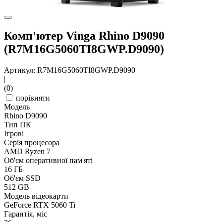
Комп'ютер Vinga Rhino D9090
(R7M16G5060TI8GWP.D9090)
Артикул: R7M16G5060TI8GWP.D9090
|
(0)
порівняти
Модель
Rhino D9090
Тип ПК
Ігрові
Серія процесора
AMD Ryzen 7
Об'єм оперативної пам'яті
16 ГБ
Об'єм SSD
512 GB
Модель відеокарти
GeForce RTX 5060 Ti
Гарантія, міс