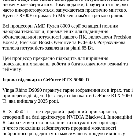
ньому може зберігатися. Тому додатки, браузери та ігри, які
часто використовуються, запускаються практично миттєво.
Ryzen 7 8700F отримав 16 МБ кеш-пам'яті третього рівня.
Всі процесори AMD Ryzen 8000 серії оснащені повним
набором технологій, призначених для підвищення
обчислювальної потужності вашого ПК, включаючи Precision
Boost 2, Precision Boost Overdrive та PCIe 4.0. Розрахункова
теплова потужність заявлена на рівні 65 Вт.
Цей процесор прекрасно підходить для вирішення
повсякденних завдань, роботи в багатозадачному режимі та
геймінгу!
Ігрова відеокарта GeForce RTX 5060 Ti
Vinga Rhino D9090 гарантує гарне зображення як в іграх, так і
при перегляді відео. Це заслуга відеокарти GeForce RTX 5060
Ti, яка вийшла у 2025 році.
RTX 5060 Ti — це передовий графічний прискорювач,
створений на базі архітектури NVIDIA Blackwell. Інноваційні
RT-ядра четвертого покоління та потужні тензорні ядра
п’ятого покоління забезпечують проривні можливості
нейронного рендерингу та максимальну продуктивність у