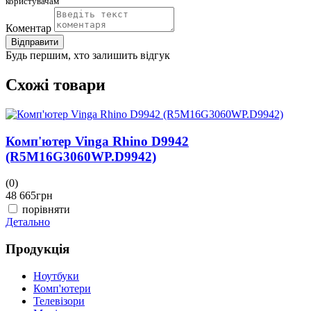
користувачам
Коментар
Відправити
Будь першим, хто залишить відгук
Схожі товари
Комп'ютер Vinga Rhino D9942
(R5M16G3060WP.D9942)
(0)
(
48 665
грн
4
порівняти
Детально
Д
Продукція
Ноутбуки
Комп'ютери
Телевізори