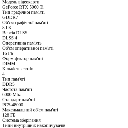
Модель відеокарти
GeForce RTX 5060 Ti
Тип графічної пам'яті
GDDR7
Об'єм графічної пам'яті
8 ГБ
Версія DLSS
DLSS 4
Оперативна пам'ять
Об'єм оперативної пам'яті
16 ГБ
Форм-фактор пам'яті
DIMM
Кількість слотів
4
Тип пам'яті
DDR5
Частота пам'яті
6000 Mhz
Стандарт пам'яті
PC5-48000
Максимальний об'єм пам'яті
128 ГБ
Система зберігання
Типи внутрішніх накопичувачів