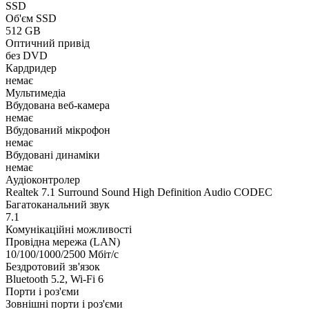
SSD
Об'єм SSD
512 GB
Оптичний привід
без DVD
Кардридер
немає
Мультимедіа
Вбудована веб-камера
немає
Вбудований мікрофон
немає
Вбудовані динаміки
немає
Аудіоконтролер
Realtek 7.1 Surround Sound High Definition Audio CODEC
Багатоканальний звук
7.1
Комунікаційні можливості
Провідна мережа (LAN)
10/100/1000/2500 Мбіт/с
Бездротовий зв'язок
Bluetooth 5.2, Wi-Fi 6
Порти і роз'єми
Зовнішні порти і роз'єми