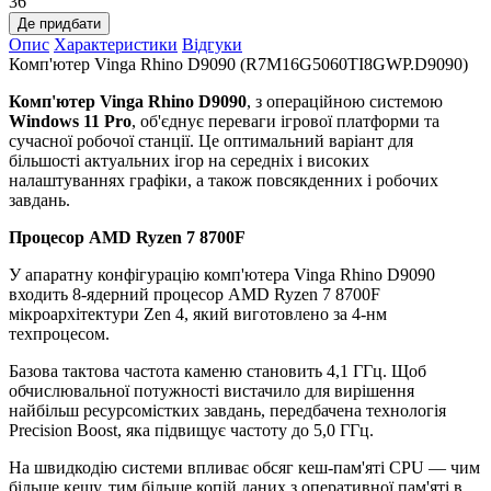
36
Де придбати
Опис
Характеристики
Відгуки
Комп'ютер Vinga Rhino D9090 (R7M16G5060TI8GWP.D9090)
Комп'ютер Vinga Rhino D9090
, з операційною системою
Windows 11 Pro
,
об'єднує переваги ігрової платформи та
сучасної робочої станції. Це оптимальний варіант для
більшості актуальних ігор на середніх і високих
налаштуваннях графіки, а також повсякденних і робочих
завдань.
Процесор AMD Ryzen 7 8700F
У апаратну конфігурацію комп'ютера Vinga Rhino D9090
входить 8-ядерний процесор AMD Ryzen 7 8700F
мікроархітектури Zen 4, який виготовлено за 4-нм
техпроцесом.
Базова тактова частота каменю становить 4,1 ГГц. Щоб
обчислювальної потужності вистачило для вирішення
найбільш ресурсомістких завдань, передбачена технологія
Precision Boost, яка підвищує частоту до 5,0 ГГц.
На швидкодію системи впливає обсяг кеш-пам'яті CPU — чим
більше кешу, тим більше копій даних з оперативної пам'яті в