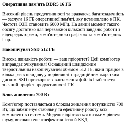
Оперативна пам'ять DDR5 16 ГБ
Високий рівень продуктивності та вражаюча багатозадачність
— заслуга 16 ГБ оперативної пам'яті, яку встановлено в ПК.
Частота ОЗП становить 6000 МГц. На даний момент такого
обсягу достатньо для переважної кількості завдань: роботи з
відеоредакторами, комп'ютерною графікою та комп'ютерних
ігор.
Накопичувач SSD 512 ГБ
Висока швидкість роботи — ваш пріоритет? Цей комп'ютер
виправдає очікування! Оснащений швидкісним
твердотільним накопичувачем об'ємом 512 ГБ, який працює в
кілька разів швидше, у порівнянні з традиційним жорстким
диском. SSD прискорює завантаження файлів і забезпечує
значний приріст продуктивності ПК.
Блок живлення 700 Вт
Комп'ютер поставляється з блоком живлення потужністю 700
Вт, що забезпечує стабільну та ефективну роботу всіх
компонентів системи. Модель відрізняється низьким рівнем
шуму, високою енергоефективністю й ККД.