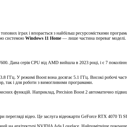
в топових іграх і впорається з найбільш ресурсомісткими прогр
ною системою
Windows 11 Home
— лише частина переваг моделі.
00. Дана серія CPU від AMD вийшла в 2023 році, і є 7 поколінн
 3.8 ГГц. У режимі Boost вона досягає 5.1 ГГц. Високі робочі ча
ор, так і для роботи з вимогливими програмами.
орисних функцій. Наприклад, Precision Boost 2 автоматично підвищ
при перегляді відео. Це заслуга відеокарти GeForce RTX 4070 Ti 
ний на архітектурі NVIDIA Ada Lovelace. Найпомітніше покращ