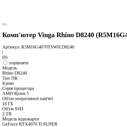
Комп'ютер Vinga Rhino D8240 (R5M16
Артикул: R5M16G4070TSWH.D8240
|
(0)
порівняти
Модель
Rhino D8240
Тип ПК
Ігрові
Серія процесора
AMD Ryzen 5
Об'єм оперативної пам'яті
16 ГБ
Об'єм SSD
2 TB
Модель відеокарти
GeForce RTX4070 Ti SUPER