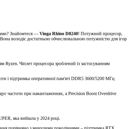
амами? Знайомтеся —
Vinga Rhino D8240
! Потужний процесор,
 Вона володіє достатньою обчислювальною потужністю для ігор
ям Ryzen. Чіплет процесора зроблений із застосуванням
стоти і підтримка оперативної пам'яті DDR5 3600/5200 МГц
ує частоти при навантаженнях, а Precision Boost Overdrive
SUPER, яка вийшла у 2024 році.
ення порівняно з минулими поколіннями – підтримка RTX.