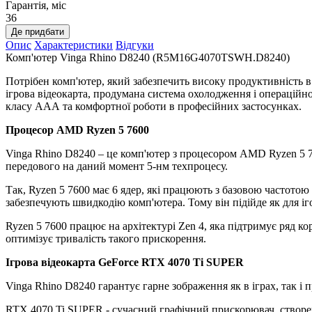
Гарантія, міс
36
Де придбати
Опис
Характеристики
Відгуки
Комп'ютер Vinga Rhino D8240 (R5M16G4070TSWH.D8240)
Потрібен комп'ютер, який забезпечить високу продуктивність 
ігрова відеокарта, продумана система охолодження і операцій
класу ААА та комфортної роботи в професійних застосунках.
Процесор AMD Ryzen 5 7600
Vinga Rhino D8240 – це комп'ютер з процесором AMD Ryzen 5 76
передового на даний момент 5-нм техпроцесу.
Так, Ryzen 5 7600 має 6 ядер, які працюють з базовою частотою
забезпечують швидкодію комп'ютера. Тому він підійде як для іг
Ryzen 5 7600 працює на архітектурі Zen 4, яка підтримує ряд к
оптимізує тривалість такого прискорення.
Ігрова відеокарта GeForce RTX 4070 Ti SUPER
Vinga Rhino D8240 гарантує гарне зображення як в іграх, так і 
RTX 4070 Ti SUPER - сучасний графічний прискорювач, створе