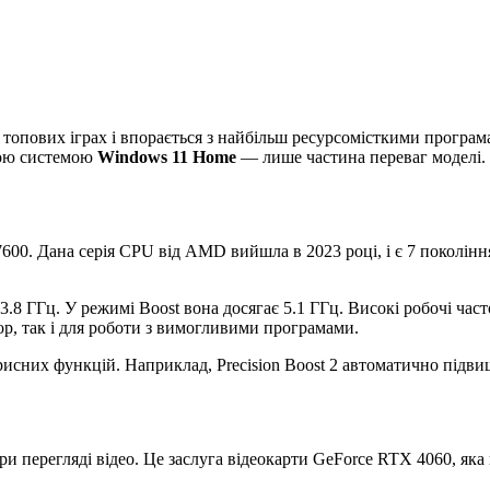
в топових іграх і впорається з найбільш ресурсомісткими прогр
ною системою
Windows 11 Home
— лише частина переваг моделі.
00. Дана серія CPU від AMD вийшла в 2023 році, і є 7 поколінн
 3.8 ГГц. У режимі Boost вона досягає 5.1 ГГц. Високі робочі ча
ор, так і для роботи з вимогливими програмами.
орисних функцій. Наприклад, Precision Boost 2 автоматично підвищ
при перегляді відео. Це заслуга відеокарти GeForce RTX 4060, яка