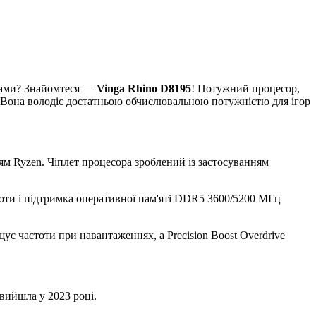
амами? Знайомтеся —
Vinga Rhino D8195
! Потужний процесор,
 Вона володіє достатньою обчислювальною потужністю для ігор
ям Ryzen. Чіплет процесора зроблений із застосуванням
стоти і підтримка оперативної пам'яті DDR5 3600/5200 МГц
ує частоти при навантаженнях, а Precision Boost Overdrive
 вийшла у 2023 році.