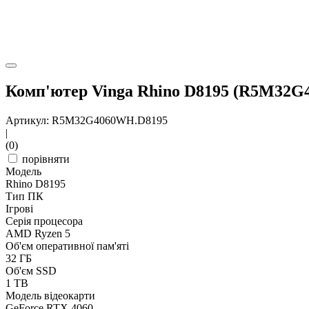
Комп'ютер Vinga Rhino D8195 (R5M32G
Артикул: R5M32G4060WH.D8195
|
(0)
порівняти
Модель
Rhino D8195
Тип ПК
Ігрові
Серія процесора
AMD Ryzen 5
Об'єм оперативної пам'яті
32 ГБ
Об'єм SSD
1 TB
Модель відеокарти
GeForce RTX 4060