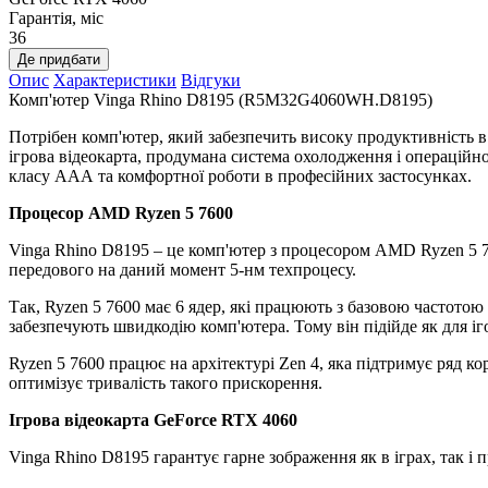
Гарантія, міс
36
Де придбати
Опис
Характеристики
Відгуки
Комп'ютер Vinga Rhino D8195 (R5M32G4060WH.D8195)
Потрібен комп'ютер, який забезпечить високу продуктивність 
ігрова відеокарта, продумана система охолодження і операцій
класу ААА та комфортної роботи в професійних застосунках.
Процесор AMD Ryzen 5 7600
Vinga Rhino D8195 – це комп'ютер з процесором AMD Ryzen 5 76
передового на даний момент 5-нм техпроцесу.
Так, Ryzen 5 7600 має 6 ядер, які працюють з базовою частотою
забезпечують швидкодію комп'ютера. Тому він підійде як для іг
Ryzen 5 7600 працює на архітектурі Zen 4, яка підтримує ряд к
оптимізує тривалість такого прискорення.
Ігрова відеокарта GeForce RTX 4060
Vinga Rhino D8195 гарантує гарне зображення як в іграх, так і 