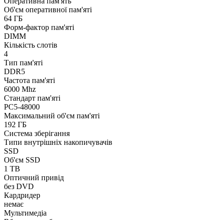
Оперативна пам'ять
Об'єм оперативної пам'яті
64 ГБ
Форм-фактор пам'яті
DIMM
Кількість слотів
4
Тип пам'яті
DDR5
Частота пам'яті
6000 Mhz
Стандарт пам'яті
PC5-48000
Максимальний об'єм пам'яті
192 ГБ
Система зберігання
Типи внутрішніх накопичувачів
SSD
Об'єм SSD
1 TB
Оптичний привід
без DVD
Кардридер
немає
Мультимедіа