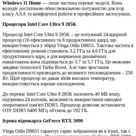
Windows 11 Home
— лише частина переваг моделі. Вона
володіє достатньою обчислювальною потужністю для ігор
класу ААА та комфортної роботи в професійних застосунках.
Процесори Intel Core Ultra 9 285K
Процесор Intel Core Ultra 9 285K – це потужний 24-ядерний
процесор (16 ефективних та 8 продуктивних ядер), що
використовується у збірці Vinga Odin D8651. Тактова частота в
ефективному режимі становить 3.2 ГГц та 4.6 ГГц для
продуктивного ядра, а для вирішення динамічних
навантажень вона піднімається до 3.7 та 5.7 ГГц. Це можливе
завдяки технології Turbo Boost. Але таке зростання
продуктивності призводить до великого тепловиділення – 250
Вт. Щоб процесор не давав збоїв високих температур,
використовується хороше охолодження.
До переваг Intel Core Ultra 9 285K належить 40 МБ кешу,
підтримка 24 потоків, можливість використання швидкої
оперативної пам'яті DDR5. Процесор дозволяє встановити
ОЗУ DDR5 6400 МГц об'ємом до 192 ГБ.
Ігрова відеокарта GeForce RTX 5090
Vinga Odin D8651 гарантує гарне зображення як в іграх, так і