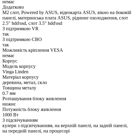
немає
Додатково
M2 слот, Powered by ASUS, відеокарта ASUS, вікно на боковій
панелі, материнська плата ASUS, рідинне охолодження, слот
2.5" hdd\ssd, слот 3.5" hdd\ssd
З підтримкою VR
так
З підтримкою СВО
так
Можливість кріплення VESA
немає
Корпус
Модель корпусу
Vinga Linden
Матеріал корпусу
деревина, метал, скло
Товщина металу
0.7 мм
Розташування блоку живлення
нижнє
Потужність блоку живлення
1000 Вт
З підсвічуванням
кулери з підсвічуванням, на верхній панелі, на задній панелі,
на передній панелі, на процесорі