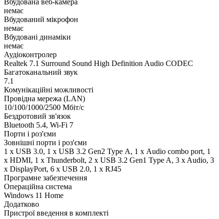
Вбудована веб-камера
немає
Вбудований мікрофон
немає
Вбудовані динаміки
немає
Аудіоконтролер
Realtek 7.1 Surround Sound High Definition Audio CODEC
Багатоканальний звук
7.1
Комунікаційні можливості
Провідна мережа (LAN)
10/100/1000/2500 Мбіт/с
Бездротовий зв'язок
Bluetooth 5.4, Wi-Fi 7
Порти і роз'єми
Зовнішні порти і роз'єми
1 x USB 3.0, 1 x USB 3.2 Gen2 Type А, 1 х Audio combo port, 1
х HDMI, 1 х Thunderbolt, 2 x USB 3.2 Gen1 Type A, 3 x Audio, 3
x DisplayPort, 6 x USB 2.0, 1 x RJ45
Програмне забезпечення
Операційна система
Windows 11 Home
Додатково
Пристрої введення в комплекті