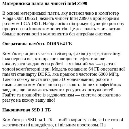
Материнська плата на чипсеті Intel Z890
В основі материнської плати, яку встановлено в комп'ютер
Vinga Odin D8651, лежить чипсет Intel Z890 з процесорним
роз'ємом LGA 1851. Набір логіки підтримує функцію розгону
процесора та інших компонентів. Це дозволить «вичавити»
більше потужності з компонентів без апгрейда системи.
Оперативна пам'ять DDR5 64 ГБ
Комп'ютер оцінять завзяті геймери, фахівці у сфері дизайну,
інженери та всі, хто прагне швидше та ефективніше
виконувати завдання на роботі, а у вільний час — грати в
топові комп'ютерні ігри. Модель оснащено 64 ГБ оперативної
пам'яті стандарту DDR5, яка працює з частотою 6000 МГц.
Такого об'єму вистачить для 3D-моделювання, роботи з
вимогливою комп'ютерною графікою та інших професійних
завдань, що вимагають значних ресурсних потужностей.
Грайте та працюйте із задоволенням — система оперативно
реагує на кожну вашу дію!
Накопичувач SSD 1 ТБ
Комп'ютер з SSD на 1 ТБ — вибір користувачів, які не готові
жертвувати ні швидкістю, ні вільним простором. На