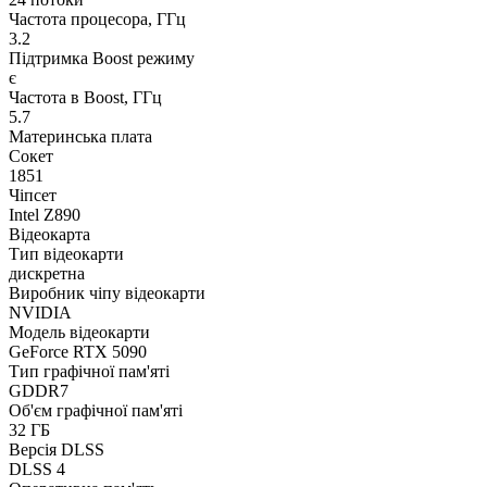
Частота процесора, ГГц
3.2
Підтримка Boost режиму
є
Частота в Boost, ГГц
5.7
Материнська плата
Сокет
1851
Чіпсет
Intel Z890
Відеокарта
Тип відеокарти
дискретна
Виробник чіпу відеокарти
NVIDIA
Модель відеокарти
GeForce RTX 5090
Тип графічної пам'яті
GDDR7
Об'єм графічної пам'яті
32 ГБ
Версія DLSS
DLSS 4