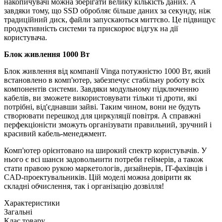
накопичувачі можна зберігати велику кількість даних. А
завдяки тому, що SSD обробляє більше даних за секунду, ніж
традиційний диск, файли запускаються миттєво. Це підвищує
продуктивність системи та прискорює відгук на дії
користувача.
Блок живлення 1000 Вт
Блок живлення від компанії Vinga потужністю 1000 Вт, який
встановлено в комп'ютер, забезпечує стабільну роботу всіх
компонентів системи. Завдяки модульному підключенню
кабелів, ви зможете використовувати тільки ті дроти, які
потрібні, від'єднавши зайві. Таким чином, вони не будуть
створювати перешкод для циркуляції повітря. А справжні
перфекціоністи зможуть організувати правильний, зручний і
красивий кабель-менеджмент.
Комп'ютер орієнтовано на широкий спектр користувачів. У
нього є всі шанси задовольнити потреби геймерів, а також
стати правою рукою маркетологів, дизайнерів, IT-фахівців і
CAD-проектувальників. Цій моделі можна довірити як
складні обчислення, так і організацію дозвілля!
Характеристики
Загальні
Клас товару