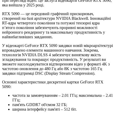
при перегляді відео. Це заслуга відеокарти GeForce RTX 5090,
яка вийшла у 2025 році.
RTX 5090 — це передовий графічний прискорювач,
створений на базі архітектури NVIDIA Blackwell. Інноваційні
RT-ядра четвертого покоління та потужні тензорні ядра
п’ятого покоління забезпечують проривні можливості
нейронного рендерингу та максимальну продуктивність у
найвибагливіших завданнях.
У відеокарті GeForce RTX 5090 завдяки новій мікроархітектурі
впроваджено елементи машинного навчання. Зокрема,
технологія NVIDIA DLSS 4 забезпечує виняткову якість
згладжування та покращує продуктивність. У результаті ви
зможете насолоджуватися відтворенням відео у форматі 4K з
частотою оновлення до 480 Гц або 8K з частотою 165 Гц
завдяки підтримці DSC (Display Stream Compression).
Основні характеристики дискретної картки GeForce RTX
5090:
частота за замовчуванням – 2.01 ГГц; максимальна – 2.41
ГГц;
пам'ять GDDR7 об'ємом 32 ГБ;
ширина інтерфейсу пам'яті – 512 біт.