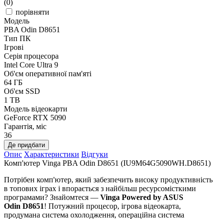
(0)
порівняти
Модель
PBA Odin D8651
Тип ПК
Ігрові
Серія процесора
Intel Core Ultra 9
Об'єм оперативної пам'яті
64 ГБ
Об'єм SSD
1 TB
Модель відеокарти
GeForce RTX 5090
Гарантія, міс
36
Де придбати
Опис
Характеристики
Відгуки
Комп'ютер Vinga PBA Odin D8651 (IU9M64G5090WH.D8651)
Потрібен комп'ютер, який забезпечить високу продуктивність
в топових іграх і впорається з найбільш ресурсомісткими
програмами? Знайомтеся —
Vinga Powered by ASUS
Odin D8651
! Потужний процесор, ігрова відеокарта,
продумана система охолодження, операційна система