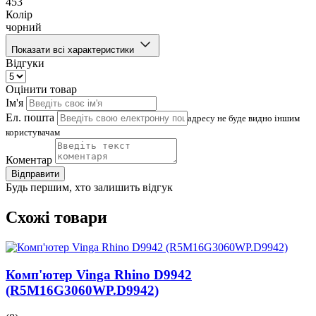
453
Колір
чорний
Показати всі характеристики
Відгуки
Оцінити товар
Ім'я
Ел. пошта
адресу не буде видно іншим
користувачам
Коментар
Відправити
Будь першим, хто залишить відгук
Схожі товари
Комп'ютер Vinga Rhino D9942
(R5M16G3060WP.D9942)