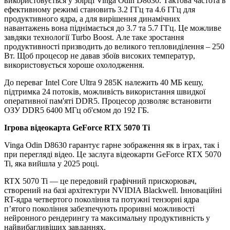
використовується у збірці Vinga Odin D8630. Тактова частота в
ефективному режимі становить 3.2 ГГц та 4.6 ГГц для
продуктивного ядра, а для вирішення динамічних
навантажень вона піднімається до 3.7 та 5.7 ГГц. Це можливе
завдяки технології Turbo Boost. Але таке зростання
продуктивності призводить до великого тепловиділення – 250
Вт. Щоб процесор не давав збоїв високих температур,
використовується хороше охолодження.
До переваг Intel Core Ultra 9 285K належить 40 МБ кешу,
підтримка 24 потоків, можливість використання швидкої
оперативної пам'яті DDR5. Процесор дозволяє встановити
ОЗУ DDR5 6400 МГц об'ємом до 192 ГБ.
Ігрова відеокарта GeForce RTX 5070 Ti
Vinga Odin D8630 гарантує гарне зображення як в іграх, так і
при перегляді відео. Це заслуга відеокарти GeForce RTX 5070
Ti, яка вийшла у 2025 році.
RTX 5070 Ti — це передовий графічний прискорювач,
створений на базі архітектури NVIDIA Blackwell. Інноваційні
RT-ядра четвертого покоління та потужні тензорні ядра
п’ятого покоління забезпечують проривні можливості
нейронного рендерингу та максимальну продуктивність у
найвибагливіших завданнях.