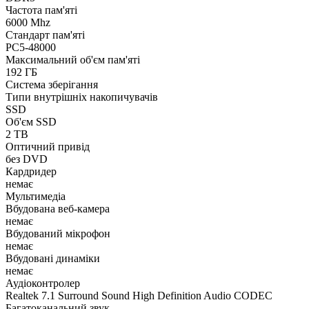
Частота пам'яті
6000 Mhz
Стандарт пам'яті
PC5-48000
Максимальний об'єм пам'яті
192 ГБ
Система зберігання
Типи внутрішніх накопичувачів
SSD
Об'єм SSD
2 TB
Оптичний привід
без DVD
Кардридер
немає
Мультимедіа
Вбудована веб-камера
немає
Вбудований мікрофон
немає
Вбудовані динаміки
немає
Аудіоконтролер
Realtek 7.1 Surround Sound High Definition Audio CODEC
Багатоканальний звук