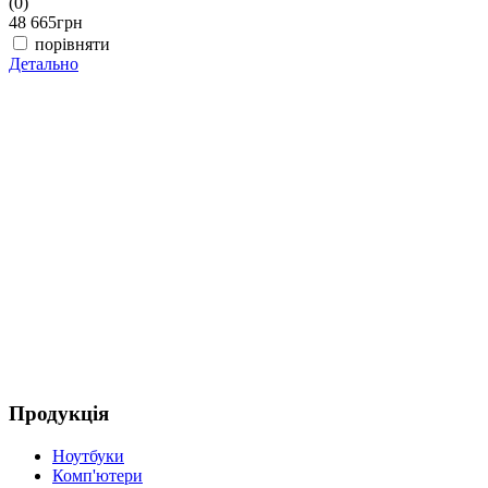
(0)
48 665
грн
порівняти
Детально
(
4
Д
Продукція
Ноутбуки
Комп'ютери