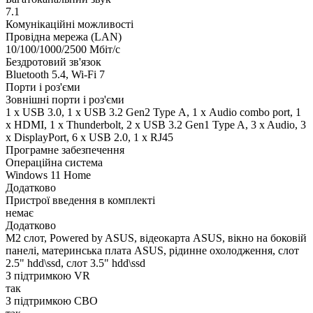
7.1
Комунікаційні можливості
Провідна мережа (LAN)
10/100/1000/2500 Мбіт/с
Бездротовий зв'язок
Bluetooth 5.4, Wi-Fi 7
Порти і роз'єми
Зовнішні порти і роз'єми
1 x USB 3.0, 1 x USB 3.2 Gen2 Type А, 1 х Audio combo port, 1
х HDMI, 1 х Thunderbolt, 2 x USB 3.2 Gen1 Type A, 3 x Audio, 3
x DisplayPort, 6 x USB 2.0, 1 x RJ45
Програмне забезпечення
Операційна система
Windows 11 Home
Додатково
Пристрої введення в комплекті
немає
Додатково
M2 слот, Powered by ASUS, відеокарта ASUS, вікно на боковій
панелі, материнська плата ASUS, рідинне охолодження, слот
2.5" hdd\ssd, слот 3.5" hdd\ssd
З підтримкою VR
так
З підтримкою СВО