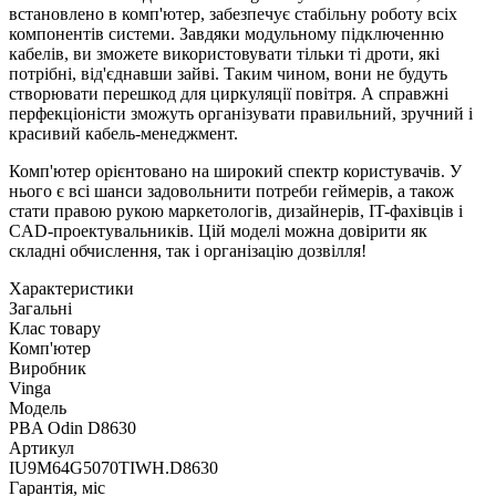
встановлено в комп'ютер, забезпечує стабільну роботу всіх
компонентів системи. Завдяки модульному підключенню
кабелів, ви зможете використовувати тільки ті дроти, які
потрібні, від'єднавши зайві. Таким чином, вони не будуть
створювати перешкод для циркуляції повітря. А справжні
перфекціоністи зможуть організувати правильний, зручний і
красивий кабель-менеджмент.
Комп'ютер орієнтовано на широкий спектр користувачів. У
нього є всі шанси задовольнити потреби геймерів, а також
стати правою рукою маркетологів, дизайнерів, IT-фахівців і
CAD-проектувальників. Цій моделі можна довірити як
складні обчислення, так і організацію дозвілля!
Характеристики
Загальні
Клас товару
Комп'ютер
Виробник
Vinga
Модель
PBA Odin D8630
Артикул
IU9M64G5070TIWH.D8630
Гарантія, міс