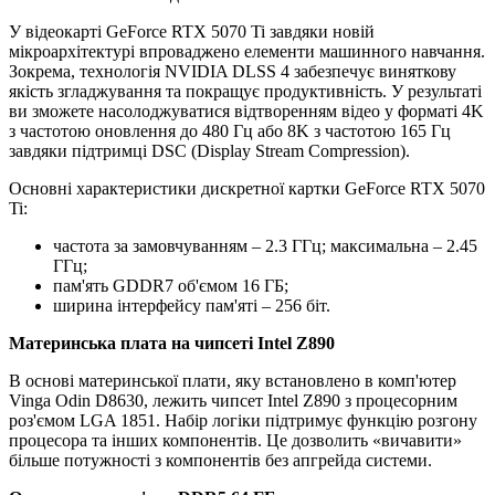
У відеокарті GeForce RTX 5070 Ti завдяки новій
мікроархітектурі впроваджено елементи машинного навчання.
Зокрема, технологія NVIDIA DLSS 4 забезпечує виняткову
якість згладжування та покращує продуктивність. У результаті
ви зможете насолоджуватися відтворенням відео у форматі 4K
з частотою оновлення до 480 Гц або 8K з частотою 165 Гц
завдяки підтримці DSC (Display Stream Compression).
Основні характеристики дискретної картки GeForce RTX 5070
Ti:
частота за замовчуванням – 2.3 ГГц; максимальна – 2.45
ГГц;
пам'ять GDDR7 об'ємом 16 ГБ;
ширина інтерфейсу пам'яті – 256 біт.
Материнська плата на чипсеті Intel Z890
В основі материнської плати, яку встановлено в комп'ютер
Vinga Odin D8630, лежить чипсет Intel Z890 з процесорним
роз'ємом LGA 1851. Набір логіки підтримує функцію розгону
процесора та інших компонентів. Це дозволить «вичавити»
більше потужності з компонентів без апгрейда системи.