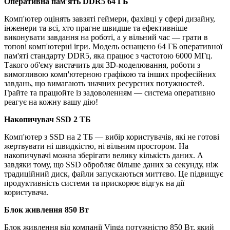
Оперативна пам'ять DDR5 64 ГБ
Комп'ютер оцінять завзяті геймери, фахівці у сфері дизайну,
інженери та всі, хто прагне швидше та ефективніше
виконувати завдання на роботі, а у вільний час — грати в
топові комп'ютерні ігри. Модель оснащено 64 ГБ оперативної
пам'яті стандарту DDR5, яка працює з частотою 6000 МГц.
Такого об'єму вистачить для 3D-моделювання, роботи з
вимогливою комп'ютерною графікою та інших професійних
завдань, що вимагають значних ресурсних потужностей.
Грайте та працюйте із задоволенням — система оперативно
реагує на кожну вашу дію!
Накопичувач SSD 2 ТБ
Комп'ютер з SSD на 2 ТБ — вибір користувачів, які не готові
жертвувати ні швидкістю, ні вільним простором. На
накопичувачі можна зберігати велику кількість даних. А
завдяки тому, що SSD обробляє більше даних за секунду, ніж
традиційний диск, файли запускаються миттєво. Це підвищує
продуктивність системи та прискорює відгук на дії
користувача.
Блок живлення 850 Вт
Блок живлення від компанії Vinga потужністю 850 Вт, який