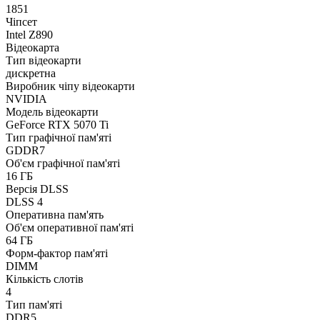
1851
Чіпсет
Intel Z890
Відеокарта
Тип відеокарти
дискретна
Виробник чіпу відеокарти
NVIDIA
Модель відеокарти
GeForce RTX 5070 Ti
Тип графічної пам'яті
GDDR7
Об'єм графічної пам'яті
16 ГБ
Версія DLSS
DLSS 4
Оперативна пам'ять
Об'єм оперативної пам'яті
64 ГБ
Форм-фактор пам'яті
DIMM
Кількість слотів
4
Тип пам'яті
DDR5