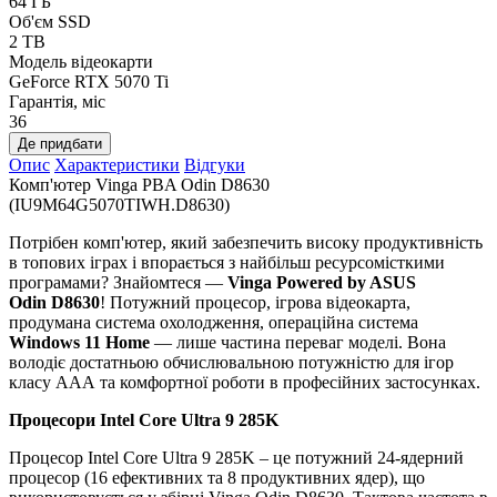
64 ГБ
Об'єм SSD
2 TB
Модель відеокарти
GeForce RTX 5070 Ti
Гарантія, міс
36
Де придбати
Опис
Характеристики
Відгуки
Комп'ютер Vinga PBA Odin D8630
(IU9M64G5070TIWH.D8630)
Потрібен комп'ютер, який забезпечить високу продуктивність
в топових іграх і впорається з найбільш ресурсомісткими
програмами? Знайомтеся —
Vinga Powered by ASUS
Odin D8630
! Потужний процесор, ігрова відеокарта,
продумана система охолодження, операційна система
Windows 11 Home
— лише частина переваг моделі. Вона
володіє достатньою обчислювальною потужністю для ігор
класу ААА та комфортної роботи в професійних застосунках.
Процесори Intel Core Ultra 9 285K
Процесор Intel Core Ultra 9 285K – це потужний 24-ядерний
процесор (16 ефективних та 8 продуктивних ядер), що