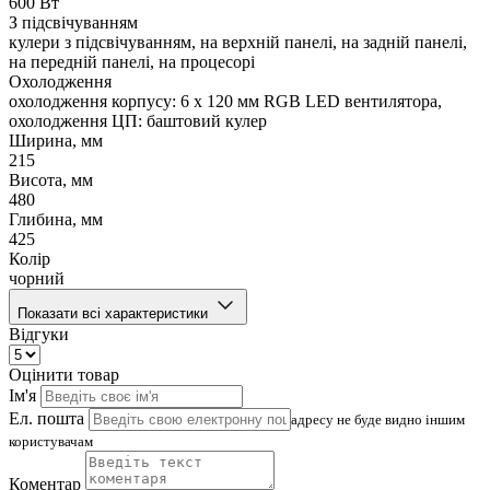
600 Вт
З підсвічуванням
кулери з підсвічуванням, на верхній панелі, на задній панелі,
на передній панелі, на процесорі
Охолодження
охолодження корпусу: 6 x 120 мм RGB LED вентилятора,
охолодження ЦП: баштовий кулер
Ширина, мм
215
Висота, мм
480
Глибина, мм
425
Колір
чорний
Показати всі характеристики
Відгуки
Оцінити товар
Ім'я
Ел. пошта
адресу не буде видно іншим
користувачам
Коментар