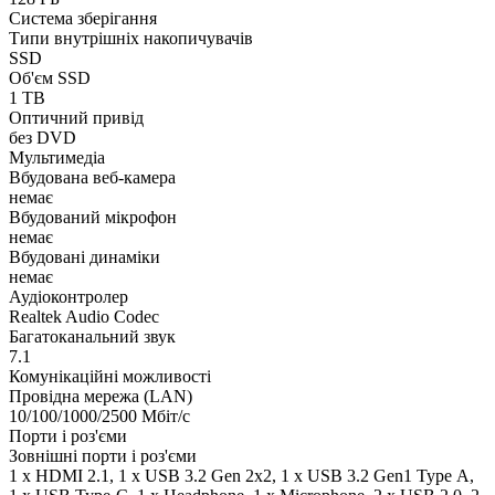
Система зберігання
Типи внутрішніх накопичувачів
SSD
Об'єм SSD
1 TB
Оптичний привід
без DVD
Мультимедіа
Вбудована веб-камера
немає
Вбудований мікрофон
немає
Вбудовані динаміки
немає
Аудіоконтролер
Realtek Audio Codec
Багатоканальний звук
7.1
Комунікаційні можливості
Провідна мережа (LAN)
10/100/1000/2500 Мбіт/с
Порти і роз'єми
Зовнішні порти і роз'єми
1 x HDMI 2.1, 1 x USB 3.2 Gen 2x2, 1 x USB 3.2 Gen1 Type А,