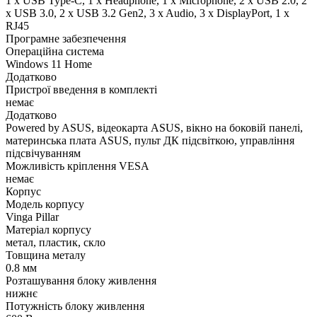
1 x USB Type-C, 1 x Нeadphone, 1 х Microphone, 2 x USB 2.0, 2
x USB 3.0, 2 x USB 3.2 Gen2, 3 x Audio, 3 x DisplayPort, 1 x
RJ45
Програмне забезпечення
Операційна система
Windows 11 Home
Додатково
Пристрої введення в комплекті
немає
Додатково
Powered by ASUS, відеокарта ASUS, вікно на боковій панелі,
материнська плата ASUS, пульт ДК підсвіткою, управління
підсвічуванням
Можливість кріплення VESA
немає
Корпус
Модель корпусу
Vinga Pillar
Матеріал корпусу
метал, пластик, скло
Товщина металу
0.8 мм
Розташування блоку живлення
нижнє
Потужність блоку живлення