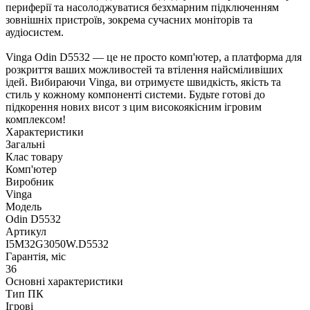
периферії та насолоджуватися безхмарним підключенням
зовнішніх пристроїв, зокрема сучасних моніторів та
аудіосистем.
Vinga Odin D5532 — це не просто комп'ютер, а платформа для
розкриття ваших можливостей та втілення найсміливіших
ідей. Вибираючи Vinga, ви отримуєте швидкість, якість та
стиль у кожному компоненті системи. Будьте готові до
підкорення нових висот з цим високоякісним ігровим
комплексом!
Характеристики
Загальні
Клас товару
Комп'ютер
Виробник
Vinga
Модель
Odin D5532
Артикул
I5M32G3050W.D5532
Гарантія, міс
36
Основні характеристики
Тип ПК
Ігрові