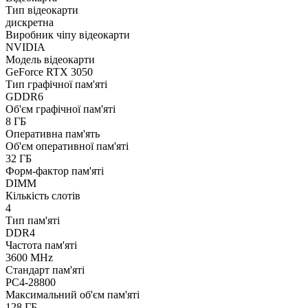
Тип відеокарти
дискретна
Виробник чіпу відеокарти
NVIDIA
Модель відеокарти
GeForce RTX 3050
Тип графічної пам'яті
GDDR6
Об'єм графічної пам'яті
8 ГБ
Оперативна пам'ять
Об'єм оперативної пам'яті
32 ГБ
Форм-фактор пам'яті
DIMM
Кількість слотів
4
Тип пам'яті
DDR4
Частота пам'яті
3600 MHz
Стандарт пам'яті
PC4-28800
Максимальний об'єм пам'яті
128 ГБ