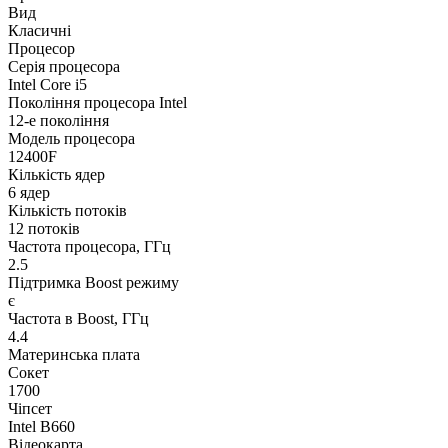
Вид
Класичні
Процесор
Серія процесора
Intel Core i5
Покоління процесора Intel
12-е покоління
Модель процесора
12400F
Кількість ядер
6 ядер
Кількість потоків
12 потоків
Частота процесора, ГГц
2.5
Підтримка Boost режиму
є
Частота в Boost, ГГц
4.4
Материнська плата
Сокет
1700
Чіпсет
Intel B660
Відеокарта