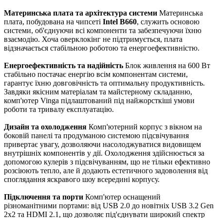
Материнська плата та архітектура системи
Материнська
плата, побудована на чипсеті
Intel B660
, служить основою
системи, об'єднуючи всі компоненти та забезпечуючи їхню
взаємодію. Хоча оверклокінг не підтримується, плата
відзначається стабільною роботою та енергоефективністю.
Енергоефективність та надійність
Блок живлення на 600 Вт
стабільно постачає енергію всім компонентам системи,
гарантує їхню довговічність та оптимальну продуктивність.
Завдяки якісним матеріалам та майстерному складанню,
комп'ютер Vinga підлаштований під найжорсткіші умови
роботи та тривалу експлуатацію.
Дизайн та охолодження
Комп'ютерний корпус з вікном на
боковій панелі та продуманою системою підсвічування
привертає увагу, дозволяючи насолоджуватися видовищем
внутрішніх компонентів у дії. Охолодження здійснюється за
допомогою кулерів з підсвічуванням, що не тільки ефективно
розсіюють тепло, але й додають естетичного задоволення від
споглядання яскравого шоу всередині корпусу.
Підключення та порти
Комп'ютер оснащений
різноманітними портами: від USB 2.0 до новітніх USB 3.2 Gen
2x2 та HDMI 2.1, що дозволяє під'єднувати широкий спектр