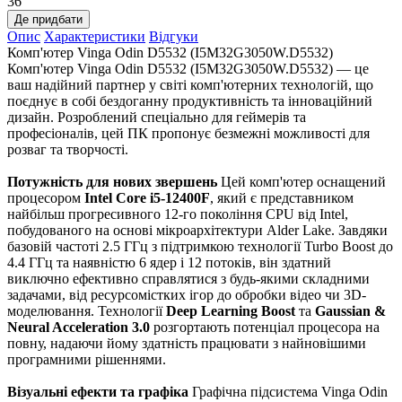
36
Де придбати
Опис
Характеристики
Відгуки
Комп'ютер Vinga Odin D5532 (I5M32G3050W.D5532)
Комп'ютер Vinga Odin D5532 (I5M32G3050W.D5532) — це
ваш надійний партнер у світі комп'ютерних технологій, що
поєднує в собі бездоганну продуктивність та інноваційний
дизайн. Розроблений спеціально для геймерів та
професіоналів, цей ПК пропонує безмежні можливості для
розваг та творчості.
Потужність для нових звершень
Цей комп'ютер оснащений
процесором
Intel Core i5-12400F
, який є представником
найбільш прогресивного 12-го покоління CPU від Intel,
побудованого на основі мікроархітектури Alder Lake. Завдяки
базовій частоті 2.5 ГГц з підтримкою технології Turbo Boost до
4.4 ГГц та наявністю 6 ядер і 12 потоків, він здатний
виключно ефективно справлятися з будь-якими складними
задачами, від ресурсомістких ігор до обробки відео чи 3D-
моделювання. Технології
Deep Learning Boost
та
Gaussian &
Neural Acceleration 3.0
розгортають потенціал процесора на
повну, надаючи йому здатність працювати з найновішими
програмними рішеннями.
Візуальні ефекти та графіка
Графічна підсистема Vinga Odin