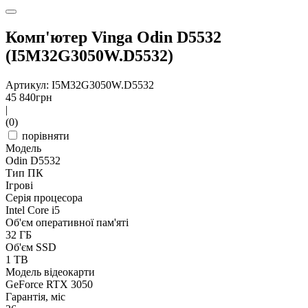
Комп'ютер Vinga Odin D5532
(I5M32G3050W.D5532)
Артикул: I5M32G3050W.D5532
45 840
грн
|
(0)
порівняти
Модель
Odin D5532
Тип ПК
Ігрові
Серія процесора
Intel Core i5
Об'єм оперативної пам'яті
32 ГБ
Об'єм SSD
1 TB
Модель відеокарти
GeForce RTX 3050
Гарантія, міс