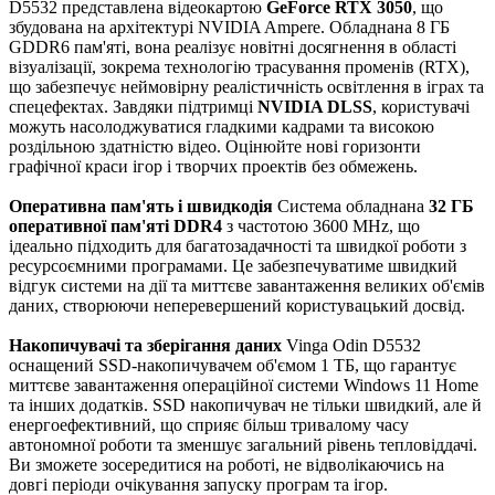
D5532 представлена відеокартою
GeForce RTX 3050
, що
збудована на архітектурі NVIDIA Ampere. Обладнана 8 ГБ
GDDR6 пам'яті, вона реалізує новітні досягнення в області
візуалізації, зокрема технологію трасування променів (RTX),
що забезпечує неймовірну реалістичність освітлення в іграх та
спецефектах. Завдяки підтримці
NVIDIA DLSS
, користувачі
можуть насолоджуватися гладкими кадрами та високою
роздільною здатністю відео. Оцінюйте нові горизонти
графічної краси ігор і творчих проектів без обмежень.
Оперативна пам'ять і швидкодія
Система обладнана
32 ГБ
оперативної пам'яті DDR4
з частотою 3600 MHz, що
ідеально підходить для багатозадачності та швидкої роботи з
ресурсоємними програмами. Це забезпечуватиме швидкий
відгук системи на дії та миттєве завантаження великих об'ємів
даних, створюючи неперевершений користувацький досвід.
Накопичувачі та зберігання даних
Vinga Odin D5532
оснащений SSD-накопичувачем об'ємом 1 ТБ, що гарантує
миттєве завантаження операційної системи Windows 11 Home
та інших додатків. SSD накопичувач не тільки швидкий, але й
енергоефективний, що сприяє більш тривалому часу
автономної роботи та зменшує загальний рівень тепловіддачі.
Ви зможете зосередитися на роботі, не відволікаючись на
довгі періоди очікування запуску програм та ігор.