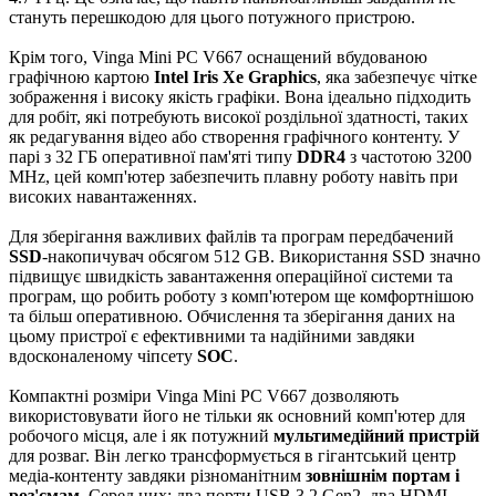
стануть перешкодою для цього потужного пристрою.
Крім того, Vinga Mini PC V667 оснащений вбудованою
графічною картою
Intel Iris Xe Graphics
, яка забезпечує чітке
зображення і високу якість графіки. Вона ідеально підходить
для робіт, які потребують високої роздільної здатності, таких
як редагування відео або створення графічного контенту. У
парі з 32 ГБ оперативної пам'яті типу
DDR4
з частотою 3200
MHz, цей комп'ютер забезпечить плавну роботу навіть при
високих навантаженнях.
Для зберігання важливих файлів та програм передбачений
SSD
-накопичувач обсягом 512 GB. Використання SSD значно
підвищує швидкість завантаження операційної системи та
програм, що робить роботу з комп'ютером ще комфортнішою
та більш оперативною. Обчислення та зберігання даних на
цьому пристрої є ефективними та надійними завдяки
вдосконаленому чіпсету
SOC
.
Компактні розміри Vinga Mini PC V667 дозволяють
використовувати його не тільки як основний комп'ютер для
робочого місця, але і як потужний
мультимедійний пристрій
для розваг. Він легко трансформується в гігантський центр
медіа-контенту завдяки різноманітним
зовнішнім портам і
роз'ємам
. Серед них: два порти USB 3.2 Gen2, два HDMI,