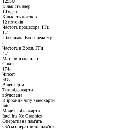
1255U
Кількість ядер
10 ядер
Кількість потоків
12 потоків
Частота процесора, ГГц
1.7
Підтримка Boost режиму
є
Частота в Boost, ГГц
4.7
Материнська плата
Сокет
1744
Чіпсет
SOC
Відеокарта
Тип відеокарти
вбудована
Виробник чіпу відеокарти
Intel
Модель відеокарти
Intel Iris Xe Graphics
Оперативна пам'ять
Об'єм оперативної пам'яті