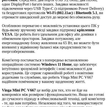
один DisplayPort і багато інших. Завдяки можливості
підключення через USB Type-C (з підтримкою Power Delivery)
та бездротових протоколів
Wi-Fi (802.11ac)
і
Bluetooth 5.1
, ви
отримаєте швидкісний доступ до мережі без обмежень руху.
Особливою перевагою є можливість установки цього ПК у
будь-якому зручному місці завдяки підтримці
кріплення
VESA
. Це робить його ідеальним для офісу або домівки з
обмеженим простором. Завдяки потужному, але
енергоощадному блоку живлення на 65 Вт, ви можете бути
впевнені у відмінному балансі між продуктивністю та
енергозбереженням.
Комп'ютер постачається з попередньо встановленою
операційною системою
Windows 11 Home
, що забезпечує
інтуїтивно зрозумілий інтерфейс і нові можливості для
користувачів. Це сприяє гармонійній роботі з новітніми
додатками та службами, що робить Vinga Mini PC V667
надійним помічником у вашому щоденному житті.
Vinga Mini PC V667
це вибір для тих, хто не йде на
компроміси між розміром і функціональністю. Якщо ви готові
до сучасного підходу в обчислювальній техніці, цей комп'ютер
- те, що вам потрібно. Незалежно від того, чи використовуєте