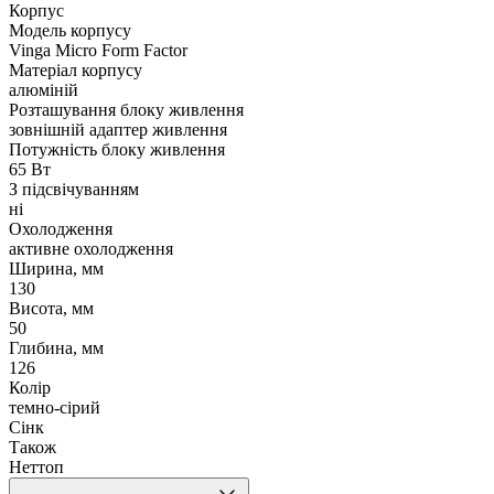
Корпус
Модель корпусу
Vinga Micro Form Factor
Матеріал корпусу
алюміній
Розташування блоку живлення
зовнішній адаптер живлення
Потужність блоку живлення
65 Вт
З підсвічуванням
ні
Охолодження
активне охолодження
Ширина, мм
130
Висота, мм
50
Глибина, мм
126
Колір
темно-сірий
Сінк
Також
Неттоп