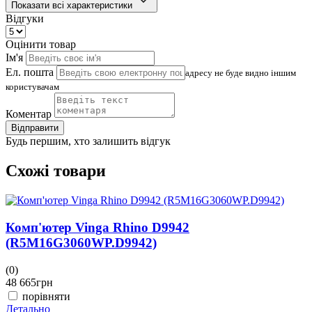
Показати всі характеристики
Відгуки
Оцінити товар
Ім'я
Ел. пошта
адресу не буде видно іншим
користувачам
Коментар
Відправити
Будь першим, хто залишить відгук
Схожі товари
Комп'ютер Vinga Rhino D9942
(R5M16G3060WP.D9942)
(0)
(
48 665
грн
4
порівняти
Детально
Д