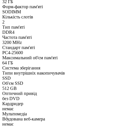
32 ГБ
Форм-фактор пам'яті
SODIMM
Кількість слотів
2
Тип пам'яті
DDR4
Частота пам'яті
3200 MHz
Стандарт пам'яті
PC4-25600
Максимальний об'єм пам'яті
64 ГБ
Система зберігання
Типи внутрішніх накопичувачів
SSD
Об'єм SSD
512 GB
Оптичний привід
без DVD
Кардридер
немає
Мультимедіа
Вбудована веб-камера
немає