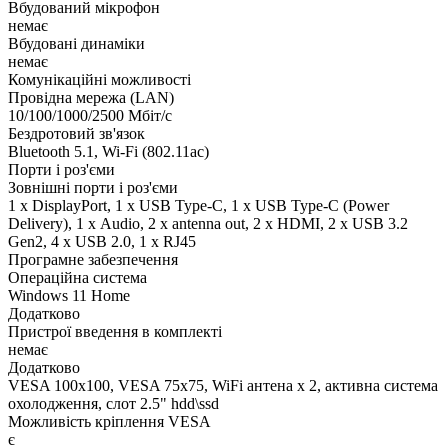
Вбудований мікрофон
немає
Вбудовані динаміки
немає
Комунікаційні можливості
Провідна мережа (LAN)
10/100/1000/2500 Мбіт/с
Бездротовий зв'язок
Bluetooth 5.1, Wi-Fi (802.11ac)
Порти і роз'єми
Зовнішні порти і роз'єми
1 x DisplayPort, 1 x USB Type-C, 1 x USB Type-C (Power
Delivery), 1 х Audio, 2 x antenna out, 2 x HDMI, 2 x USB 3.2
Gen2, 4 x USB 2.0, 1 x RJ45
Програмне забезпечення
Операційна система
Windows 11 Home
Додатково
Пристрої введення в комплекті
немає
Додатково
VESA 100x100, VESA 75x75, WiFi антена х 2, активна система
охолодження, слот 2.5" hdd\ssd
Можливість кріплення VESA
є