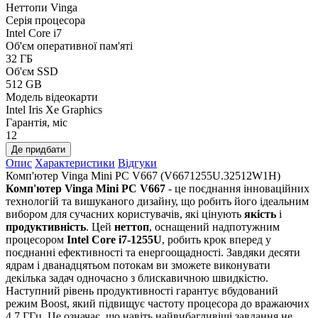
Неттопи Vinga
Серія процесора
Intel Core i7
Об'єм оперативної пам'яті
32 ГБ
Об'єм SSD
512 GB
Модель відеокарти
Intel Iris Xe Graphics
Гарантія, міс
12
Де придбати
Опис
Характеристики
Відгуки
Комп'ютер Vinga Mini PC V667 (V6671255U.32512W1H)
Комп'ютер Vinga Mini PC V667
- це поєднання інноваційних
технологій та вишуканого дизайну, що робить його ідеальним
вибором для сучасних користувачів, які цінують
якість
і
продуктивність
. Цей
неттоп
, оснащений надпотужним
процесором
Intel Core i7-1255U
, робить крок вперед у
поєднанні ефективності та енергоощадності. Завдяки десяти
ядрам і дванадцятьом потокам ви зможете виконувати
декілька задач одночасно з блискавичною швидкістю.
Наступний рівень продуктивності гарантує вбудований
режим Boost, який підвищує частоту процесора до вражаючих
4.7 ГГц. Це означає, що навіть найвибагливіші завдання не