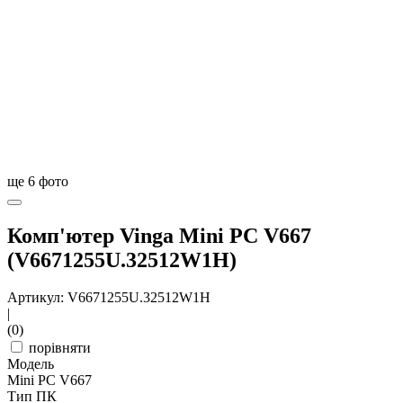
ще
6
фото
Комп'ютер Vinga Mini PC V667
(V6671255U.32512W1H)
Артикул: V6671255U.32512W1H
|
(0)
порівняти
Модель
Mini PC V667
Тип ПК