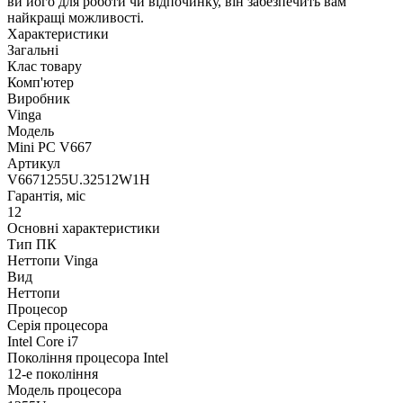
ви його для роботи чи відпочинку, він забезпечить вам
найкращі можливості.
Характеристики
Загальні
Клас товару
Комп'ютер
Виробник
Vinga
Модель
Mini PC V667
Артикул
V6671255U.32512W1H
Гарантія, міс
12
Основні характеристики
Тип ПК
Неттопи Vinga
Вид
Неттопи
Процесор
Серія процесора
Intel Core i7
Покоління процесора Intel
12-е покоління
Модель процесора