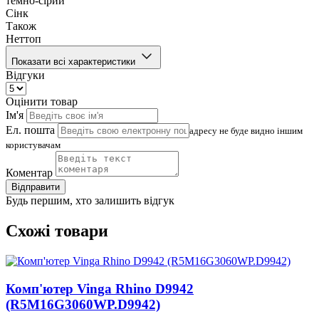
темно-сірий
Сінк
Також
Неттоп
Показати всі характеристики
Відгуки
Оцінити товар
Ім'я
Ел. пошта
адресу не буде видно іншим
користувачам
Коментар
Відправити
Будь першим, хто залишить відгук
Схожі товари
Комп'ютер Vinga Rhino D9942
(R5M16G3060WP.D9942)