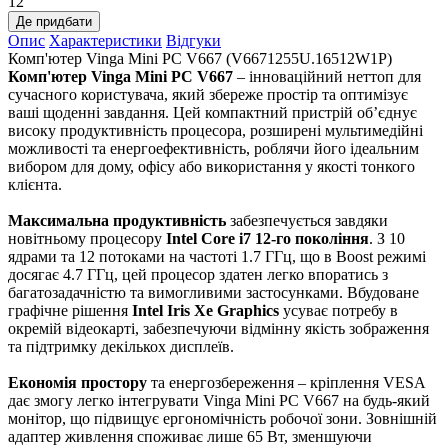
12
Де придбати
Опис
Характеристики
Відгуки
Комп'ютер Vinga Mini PC V667 (V6671255U.16512W1P)
Комп'ютер Vinga Mini PC V667
– інноваційний неттоп для
сучасного користувача, який збереже простір та оптимізує
ваші щоденні завдання. Цей компактний пристрій об’єднує
високу продуктивність процесора, розширені мультимедійні
можливості та енергоефективність, роблячи його ідеальним
вибором для дому, офісу або використання у якості тонкого
клієнта.
Максимальна продуктивність
забезпечується завдяки
новітньому процесору
Intel Core i7 12-го покоління
. З 10
ядрами та 12 потоками на частоті 1.7 ГГц, що в Boost режимі
досягає 4.7 ГГц, цей процесор здатен легко впоратись з
багатозадачністю та вимогливими застосунками. Вбудоване
графічне рішення
Intel Iris Xe Graphics
усуває потребу в
окремій відеокарті, забезпечуючи відмінну якість зображення
та підтримку декількох дисплеїв.
Економія простору
та енергозбереження – кріплення VESA
дає змогу легко інтегрувати Vinga Mini PC V667 на будь-який
монітор, що підвищує ергономічність робочої зони. Зовнішній
адаптер живлення споживає лише 65 Вт, зменшуючи