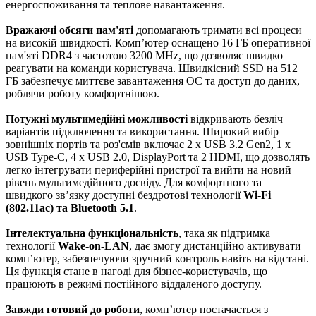
енергоспоживання та теплове навантаження.
Вражаючі обсяги пам'яті
допомагають тримати всі процеси
на високій швидкості. Комп’ютер оснащено 16 ГБ оперативної
пам'яті DDR4 з частотою 3200 MHz, що дозволяє швидко
реагувати на команди користувача. Швидкісний SSD на 512
ГБ забезпечує миттєве завантаження ОС та доступ до даних,
роблячи роботу комфортнішою.
Потужні мультимедійні можливості
відкривають безліч
варіантів підключення та використання. Широкий вибір
зовнішніх портів та роз'ємів включає 2 x USB 3.2 Gen2, 1 x
USB Type-C, 4 x USB 2.0, DisplayPort та 2 HDMI, що дозволять
легко інтегрувати периферійні пристрої та вийти на новий
рівень мультимедійного досвіду. Для комфортного та
швидкого зв’язку доступні бездротові технології
Wi-Fi
(802.11ac) та Bluetooth 5.1
.
Інтелектуальна функціональність
, така як підтримка
технології
Wake-on-LAN
, дає змогу дистанційно активувати
комп’ютер, забезпечуючи зручний контроль навіть на відстані.
Ця функція стане в нагоді для бізнес-користувачів, що
працюють в режимі постійного віддаленого доступу.
Завжди готовий до роботи
, комп’ютер постачається з