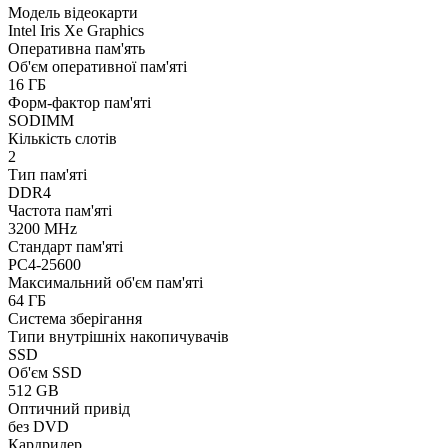
Модель відеокарти
Intel Iris Xe Graphics
Оперативна пам'ять
Об'єм оперативної пам'яті
16 ГБ
Форм-фактор пам'яті
SODIMM
Кількість слотів
2
Тип пам'яті
DDR4
Частота пам'яті
3200 MHz
Стандарт пам'яті
PC4-25600
Максимальний об'єм пам'яті
64 ГБ
Система зберігання
Типи внутрішніх накопичувачів
SSD
Об'єм SSD
512 GB
Оптичний привід
без DVD
Кардридер