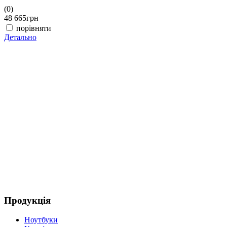
(0)
(
48 665
грн
4
порівняти
Детально
Д
Продукція
Ноутбуки