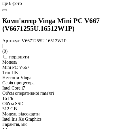
ще
6
фото
Комп'ютер Vinga Mini PC V667
(V6671255U.16512W1P)
Артикул: V6671255U.16512W1P
|
(0)
порівняти
Модель
Mini PC V667
Тип ПК
Неттопи Vinga
Серія процесора
Intel Core i7
Об'єм оперативної пам'яті
16 ГБ
Об'єм SSD
512 GB
Модель відеокарти
Intel Iris Xe Graphics
Гарантія, міс