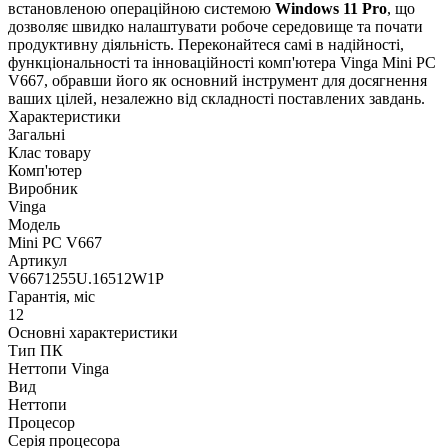
встановленою операційною системою
Windows 11 Pro
, що
дозволяє швидко налаштувати робоче середовище та почати
продуктивну діяльність. Переконайтеся самі в надійності,
функціональності та інноваційності комп'ютера Vinga Mini PC
V667, обравши його як основний інструмент для досягнення
ваших цілей, незалежно від складності поставлених завдань.
Характеристики
Загальні
Клас товару
Комп'ютер
Виробник
Vinga
Модель
Mini PC V667
Артикул
V6671255U.16512W1P
Гарантія, міс
12
Основні характеристики
Тип ПК
Неттопи Vinga
Вид
Неттопи
Процесор
Серія процесора