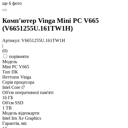
ще
6
фото
Комп'ютер Vinga Mini PC V665
(V6651255U.161TW1H)
Артикул: V6651255U.161TW1H
|
(0)
порівняти
Модель
Mini PC V665
Тип ПК
Неттопи Vinga
Серія процесора
Intel Core i7
Об'єм оперативної пам'яті
16 ГБ
Об'єм SSD
1 TB
Модель відеокарти
Intel Iris Xe Graphics
Гарантія, міс