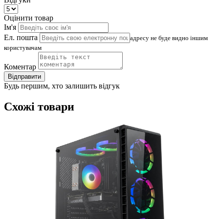
Оцінити товар
Ім'я
Ел. пошта
адресу не буде видно іншим
користувачам
Коментар
Відправити
Будь першим, хто залишить відгук
Схожі товари
(
4
Д