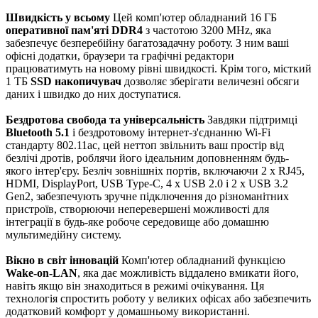
Швидкість у всьому
Цей комп'ютер обладнаний 16 ГБ
оперативної пам'яті DDR4
з частотою 3200 MHz, яка
забезпечує безперебійну багатозадачну роботу. З ним ваші
офісні додатки, браузери та графічні редактори
працюватимуть на новому рівні швидкості. Крім того, місткий
1 ТБ
SSD накопичувач
дозволяє зберігати величезні обсяги
даних і швидко до них доступатися.
Бездротова свобода та універсальність
Завдяки підтримці
Bluetooth 5.1
і бездротовому інтернет-з'єднанню Wi-Fi
стандарту 802.11ac, цей неттоп звільнить ваш простір від
безлічі дротів, роблячи його ідеальним доповненням будь-
якого інтер'єру. Безліч зовнішніх портів, включаючи 2 x RJ45,
HDMI, DisplayPort, USB Type-C, 4 x USB 2.0 і 2 x USB 3.2
Gen2, забезпечують зручне підключення до різноманітних
пристроїв, створюючи неперевершені можливості для
інтеграції в будь-яке робоче середовище або домашню
мультимедійну систему.
Вікно в світ інновацій
Комп'ютер обладнаний функцією
Wake-on-LAN
, яка дає можливість віддалено вмикати його,
навіть якщо він знаходиться в режимі очікування. Ця
технологія спростить роботу у великих офісах або забезпечить
додатковий комфорт у домашньому використанні.