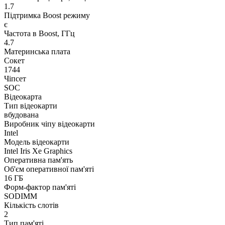
1.7
Підтримка Boost режиму
є
Частота в Boost, ГГц
4.7
Материнська плата
Сокет
1744
Чіпсет
SOC
Відеокарта
Тип відеокарти
вбудована
Виробник чіпу відеокарти
Intel
Модель відеокарти
Intel Iris Xe Graphics
Оперативна пам'ять
Об'єм оперативної пам'яті
16 ГБ
Форм-фактор пам'яті
SODIMM
Кількість слотів
2
Тип пам'яті