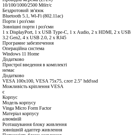
10/100/1000/2500 Мбіт/с
Бездротовий зв'язок
Bluetooth 5.1, Wi-Fi (802.11ac)
Порти і роз'єми
Зовнішні порти і роз'єми
1 x DisplayPort, 1 x USB Type-C, 1 х Audio, 2 x HDMI, 2 x USB
3.2 Gen2, 4 x USB 2.0, 2 x RJ45
Програмне забезпечення
Операційна система
Windows 11 Home
Додатково
Пристрої введення в комплекті
немає
Додатково
VESA 100x100, VESA 75x75, слот 2.5" hdd\ssd
Можливість кріплення VESA
є
Корпус
Модель корпусу
Vinga Micro Form Factor
Матеріал корпусу
алюміній
Розташування блоку живлення
зовнішній адаптер живлення