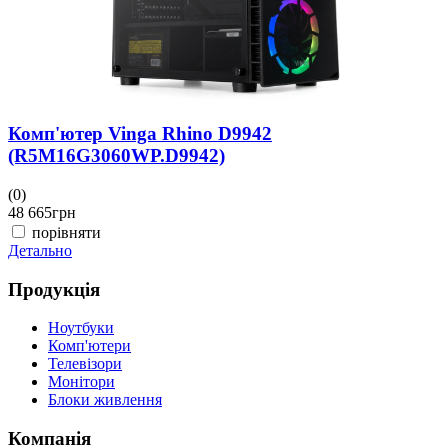
Комп'ютер Vinga Rhino D9942
(R5M16G3060WP.D9942)
(0)
48 665
грн
порівняти
Детально
Продукція
Ноутбуки
Комп'ютери
Телевізори
Монітори
Блоки живлення
Компанія