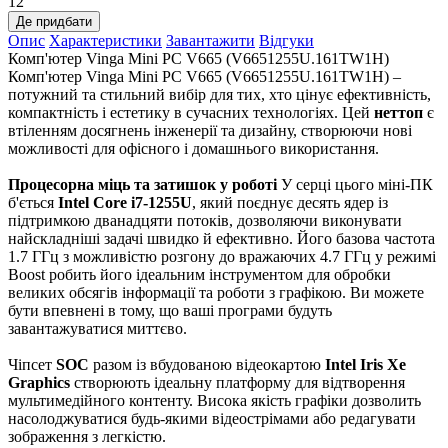
12
Де придбати
Опис
Характеристики
Завантажити
Відгуки
Комп'ютер Vinga Mini PC V665 (V6651255U.161TW1H)
Комп'ютер Vinga Mini PC V665 (V6651255U.161TW1H) –
потужний та стильний вибір для тих, хто цінує ефективність,
компактність і естетику в сучасних технологіях. Цей
неттоп
є
втіленням досягнень інженерії та дизайну, створюючи нові
можливості для офісного і домашнього використання.
Процесорна міць та затишок у роботі
У серці цього міні-ПК
б'ється
Intel Core i7-1255U
, який поєднує десять ядер із
підтримкою дванадцяти потоків, дозволяючи виконувати
найскладніші задачі швидко й ефективно. Його базова частота
1.7 ГГц з можливістю розгону до вражаючих 4.7 ГГц у режимі
Boost робить його ідеальним інструментом для обробки
великих обсягів інформації та роботи з графікою. Ви можете
бути впевнені в тому, що ваші програми будуть
завантажуватися миттєво.
Чіпсет
SOC
разом із вбудованою відеокартою
Intel Iris Xe
Graphics
створюють ідеальну платформу для відтворення
мультимедійного контенту. Висока якість графіки дозволить
насолоджуватися будь-якими відеострімами або редагувати
зображення з легкістю.