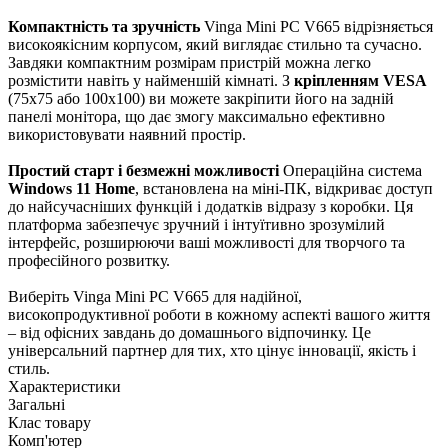
Компактність та зручність
Vinga Mini PC V665 відрізняється
високоякісним корпусом, який виглядає стильно та сучасно.
Завдяки компактним розмірам пристрій можна легко
розмістити навіть у найменшій кімнаті. З
кріпленням VESA
(75х75 або 100х100) ви можете закріпити його на задній
панелі монітора, що дає змогу максимально ефективно
використовувати наявний простір.
Простий старт і безмежні можливості
Операційна система
Windows 11 Home
, встановлена на міні-ПК, відкриває доступ
до найсучасніших функцій і додатків відразу з коробки. Ця
платформа забезпечує зручний і інтуїтивно зрозумілий
інтерфейс, розширюючи ваші можливості для творчого та
професійного розвитку.
Виберіть Vinga Mini PC V665 для надійної,
високопродуктивної роботи в кожному аспекті вашого життя
– від офісних завдань до домашнього відпочинку. Це
універсальний партнер для тих, хто цінує інновації, якість і
стиль.
Характеристики
Загальні
Клас товару
Комп'ютер