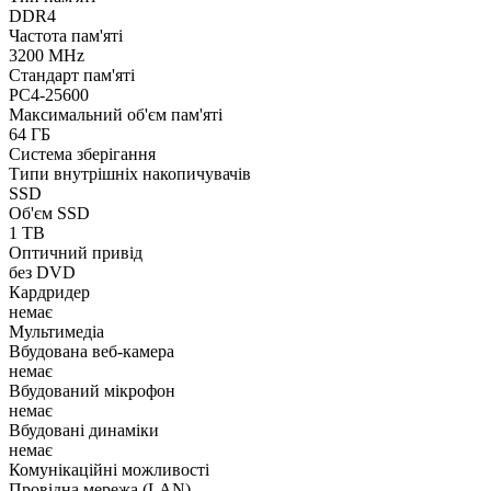
DDR4
Частота пам'яті
3200 MHz
Стандарт пам'яті
PC4-25600
Максимальний об'єм пам'яті
64 ГБ
Система зберігання
Типи внутрішніх накопичувачів
SSD
Об'єм SSD
1 TB
Оптичний привід
без DVD
Кардридер
немає
Мультимедіа
Вбудована веб-камера
немає
Вбудований мікрофон
немає
Вбудовані динаміки
немає
Комунікаційні можливості
Провідна мережа (LAN)