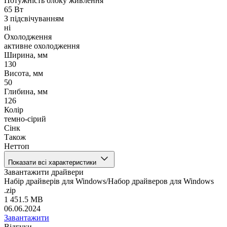
Потужність блоку живлення
65 Вт
З підсвічуванням
ні
Охолодження
активне охолодження
Ширина, мм
130
Висота, мм
50
Глибина, мм
126
Колір
темно-сірий
Сінк
Також
Неттоп
Показати всі характеристики
Завантажити драйвери
Набір драйверів для Windows/Набор драйверов для Windows
.zip
1 451.5 MB
06.06.2024
Завантажити
Відгуки