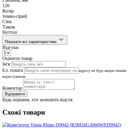
Глибина, мм
126
Колір
темно-сірий
Сінк
Також
Неттоп
Показати всі характеристики
Відгуки
Оцінити товар
Ім'я
Ел. пошта
адресу не буде видно іншим
користувачам
Коментар
Відправити
Будь першим, хто залишить відгук
Схожі товари