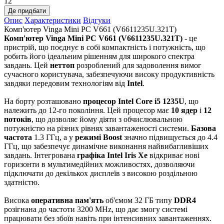
12
Де придбати
Опис
Характеристики
Відгуки
Комп'ютер Vinga Mini PC V661 (V6611235U.321T)
Комп'ютер Vinga Mini PC V661 (V6611235U.321T)
- це
пристрій, що поєднує в собі компактність і потужність, що
робить його ідеальним рішенням для широкого спектра
завдань. Цей
неттоп
розроблений для задоволення вимог
сучасного користувача, забезпечуючи високу продуктивність
завдяки передовим технологіям від
Intel
.
На борту розташовано
процесор Intel Core i5 1235U
, що
належить до 12-го покоління. Цей процесор має
10 ядер
і
12
потоків
, що дозволяє йому діяти з обчислювальною
потужністю на різних рівнях завантаженості системи.
Базова
частота
1.3 ГГц, а у
режимі Boost
значно підвищується до 4.4
ГГц, що забезпечує динамічне виконання найвибагливіших
завдань. Інтегрована
графіка Intel Iris Xe
відкриває нові
горизонти в мультимедійних можливостях, дозволяючи
підключати до декількох дисплеїв з високою роздільною
здатністю.
Висока
оперативна пам'ять
об'ємом 32 ГБ типу
DDR4
розігнана до частоти 3200 MHz, що дає змогу системі
працювати без збоїв навіть при інтенсивних завантаженнях.