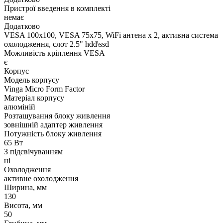
Пристрої введення в комплекті
немає
Додатково
VESA 100x100, VESA 75x75, WiFi антена х 2, активна система
охолодження, слот 2.5" hdd\ssd
Можливість кріплення VESA
є
Корпус
Модель корпусу
Vinga Micro Form Factor
Матеріал корпусу
алюміній
Розташування блоку живлення
зовнішній адаптер живлення
Потужність блоку живлення
65 Вт
З підсвічуванням
ні
Охолодження
активне охолодження
Ширина, мм
130
Висота, мм
50