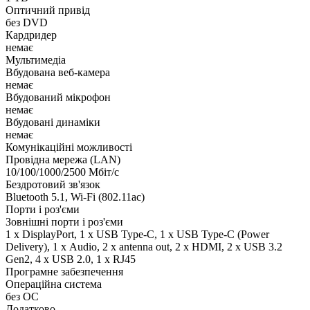
Оптичний привід
без DVD
Кардридер
немає
Мультимедіа
Вбудована веб-камера
немає
Вбудований мікрофон
немає
Вбудовані динаміки
немає
Комунікаційні можливості
Провідна мережа (LAN)
10/100/1000/2500 Мбіт/с
Бездротовий зв'язок
Bluetooth 5.1, Wi-Fi (802.11ac)
Порти і роз'єми
Зовнішні порти і роз'єми
1 x DisplayPort, 1 x USB Type-C, 1 x USB Type-C (Power
Delivery), 1 х Audio, 2 x antenna out, 2 x HDMI, 2 x USB 3.2
Gen2, 4 x USB 2.0, 1 x RJ45
Програмне забезпечення
Операційна система
без ОС
Додатково