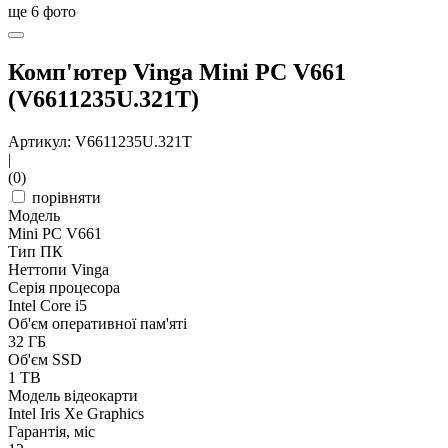
ще
6
фото
Комп'ютер Vinga Mini PC V661
(V6611235U.321T)
Артикул: V6611235U.321T
|
(0)
порівняти
Модель
Mini PC V661
Тип ПК
Неттопи Vinga
Серія процесора
Intel Core i5
Об'єм оперативної пам'яті
32 ГБ
Об'єм SSD
1 TB
Модель відеокарти
Intel Iris Xe Graphics
Гарантія, міс