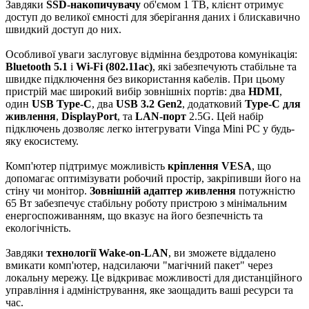
Завдяки
SSD-накопичувачу
об'ємом 1 TB, клієнт отримує
доступ до великої ємності для зберігання даних і блискавично
швидкий доступ до них.
Особливої уваги заслуговує відмінна бездротова комунікація:
Bluetooth 5.1
і
Wi-Fi (802.11ac)
, які забезпечують стабільне та
швидке підключення без використання кабелів. При цьому
пристрій має широкий вибір зовнішніх портів: два
HDMI
,
один
USB Type-C
, два
USB 3.2 Gen2
, додатковий
Type-C для
живлення
,
DisplayPort
, та
LAN-порт
2.5G. Цей набір
підключень дозволяє легко інтегрувати Vinga Mini PC у будь-
яку екосистему.
Комп'ютер підтримує можливість
кріплення VESA
, що
допомагає оптимізувати робочий простір, закріпивши його на
стіну чи монітор.
Зовнішній адаптер живлення
потужністю
65 Вт забезпечує стабільну роботу пристрою з мінімальним
енергоспоживанням, що вказує на його безпечність та
екологічність.
Завдяки
технології Wake-on-LAN
, ви зможете віддалено
вмикати комп'ютер, надсилаючи "магічний пакет" через
локальну мережу. Це відкриває можливості для дистанційного
управління і адміністрування, яке заощадить ваші ресурси та
час.