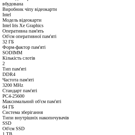
вбудована
Виробник чіпу відеокарти
Intel
Модель відеокарти
Intel Iris Xe Graphics
Оперативна пам'ять
Об'єм оперативної пам'яті
32 ГБ
Форм-фактор пам'яті
SODIMM
Кількість слотів
2
Тип пам'яті
DDR4
Частота пам'яті
3200 MHz
Стандарт пам'яті
PC4-25600
Максимальний об'єм пам'яті
64 ГБ
Система зберігання
Типи внутрішніх накопичувачів
SSD
Об'єм SSD
1 TB