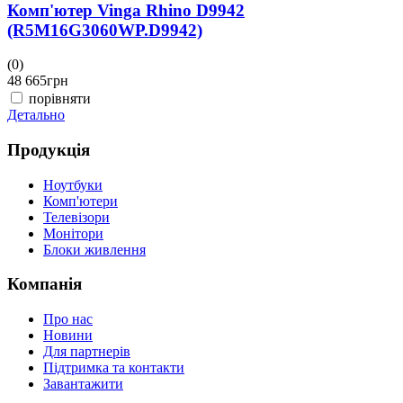
Комп'ютер Vinga Rhino D9942
(R5M16G3060WP.D9942)
(0)
(
48 665
грн
4
порівняти
Детально
Д
Продукція
Ноутбуки
Комп'ютери
Телевізори
Монітори
Блоки живлення
Компанія
Про нас
Новини
Для партнерів
Підтримка та контакти
Завантажити