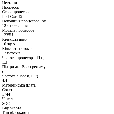
Неттопи
Процесор
Серія процесора
Intel Core i5
Покоління процесора Intel
12-е покоління
Модель процесора
1235U
Кількість ядер
10 ядер
Кількість потоків
12 потоків
Частота процесора, ГГц
1.3
Підтримка Boost режиму
є
Частота в Boost, ГГц
4.4
Материнська плата
Сокет
1744
Чіпсет
SOC
Відеокарта
Тип відеокарти