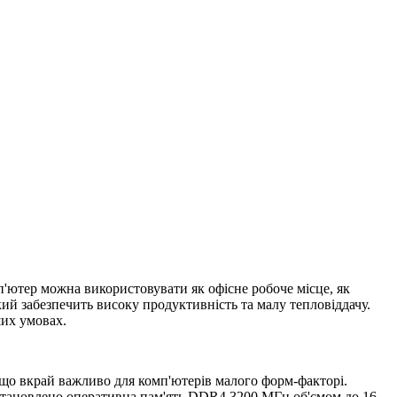
'ютер можна використовувати як офісне робоче місце, як
кий забезпечить високу продуктивність та малу тепловіддачу.
ших умовах.
 що вкрай важливо для комп'ютерів малого форм-факторі.
встановлено оперативна пам'ять DDR4 3200 МГц об'ємом до 16