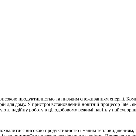
високою продуктивністью та низьким споживанням енергії. Комп
рій для дому. У пристрої встановлений новітній процесор Intel, я
нтують надійну роботу в цілодобовому режимі навіть у найсуворі
е похвалитися високою продуктивністю і малим тепловиділенням,
декілька пристроїв з високою роздільною здатністю. Попередньо 