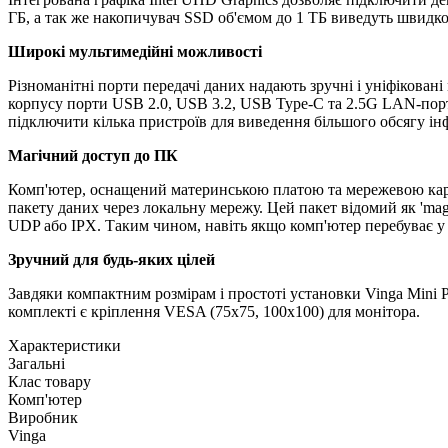
ГБ, а так же накопичувач SSD об'ємом до 1 ТБ виведуть швидко
Широкі мультимедійні можливості
Різноманітні порти передачі даних надають зручні і уніфікован
корпусу порти USB 2.0, USB 3.2, USB Type-C та 2.5G LAN-порт 
підключити кілька пристроїв для виведення більшого обсягу інф
Магічний доступ до ПК
Комп'ютер, оснащений материнською платою та мережевою карт
пакету даних через локальну мережу. Цей пакет відомий як 'mag
UDP або IPX. Таким чином, навіть якщо комп'ютер перебуває у
Зручний для будь-яких цілей
Завдяки компактним розмірам і простоті установки Vinga Mini 
комплекті є кріплення VESA (75х75, 100х100) для монітора.
Характеристики
Загальні
Клас товару
Комп'ютер
Виробник
Vinga