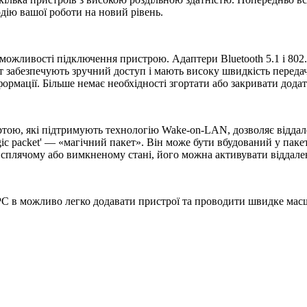
дію вашої роботи на новий рівень.
і можливості підключення пристрою. Адаптери Bluetooth 5.1 і 802
забезпечують зручний доступ і мають високу швидкість передачі
ормації. Більше немає необхідності згортати або закривати додат
ою, які підтримують технологію Wake-on-LAN, дозволяє віддал
ic packet' — «магічний пакет». Він може бути вбудований у паке
 сплячому або вимкненому стані, його можна активувати віддале
PC в можливо легко додавати пристрої та проводити швидке масш