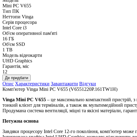
Модель
Mini PC V655
Тип ПК
Неттопи Vinga
Серія процесора
Intel Core i3
Об'єм оперативної пам'яті
16 ГБ
Об'єм SSD
1 TB
Модель відеокарти
UHD Graphics
Гарантія, міс
12
Де придбати
Опис
Характеристики
Завантажити
Відгуки
Комп'ютер Vinga Mini PC V655 (V6551220P.161TW1H)
Vinga Mini PC V655
– це максимально компактний пристрій, з 
тонкий клієнт для терміналів, а також як мультимедійний прист
Продумана система вентиляції, міцні та якісні матеріали, гара
Потужна основа
Завдяки процесору Intel Core 12-го покоління, комп'ютер мож
Інтегрована графіка Intel UHD Graphics дозволяє підключити 