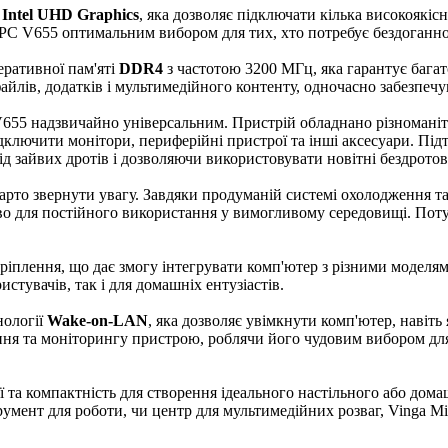
а
Intel UHD Graphics
, яка дозволяє підключати кілька високоякіс
ni PC V655 оптимальним вибором для тих, хто потребує бездоганн
еративної пам'яті
DDR4
з частотою 3200 МГц, яка гарантує багат
файлів, додатків і мультимедійного контенту, одночасно забезпе
V655 надзвичайно універсальним. Пристрій обладнано різномані
підключити монітори, периферійні пристрої та інші аксесуари. Пі
 зайвих дротів і дозволяючи використовувати новітні бездротові
варто звернути увагу. Завдяки продуманій системі охолодження т
во для постійного використання у вимогливому середовищі. Поту
ріплення, що дає змогу інтегрувати комп'ютер з різними моделям
стувачів, так і для домашніх ентузіастів.
нології
Wake-on-LAN
, яка дозволяє увімкнути комп'ютер, навіт
ння та моніторингу пристрою, роблячи його чудовим вибором дл
ії та компактність для створення ідеального настільного або до
румент для роботи, чи центр для мультимедійних розваг, Vinga 