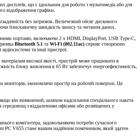
них дисплеїв, що є ідеальним для роботи з мультимедіа або для
ого відображення графіки.
озадачність без затримок. Величезний обсяг дискового
чуючи блискавичну швидкість запису та читання даних.
тними портами, включаючи 2 x HDMI, DisplayPort, USB Type-C,
дтримка
Bluetooth 5.1
та
Wi-Fi (802.11ac)
сприяє створенню
 аудіосистеми та інші пристрої.
а матеріалам високої якості, пристрій може працювати в
жність блоку живлення в 65 Вт забезпечує енергоефективність,
и моніторів, економлячи простір на робочій поверхні. Це
ь якщо він вимкнений, шляхом надсилання спеціального пакета
я середовищ з віддаленими офісами або розміщених у
машнього комп'ютера, задовольняючи потреби сучасного
Mini PC V655 стане вашим надійним помічником, який здатен