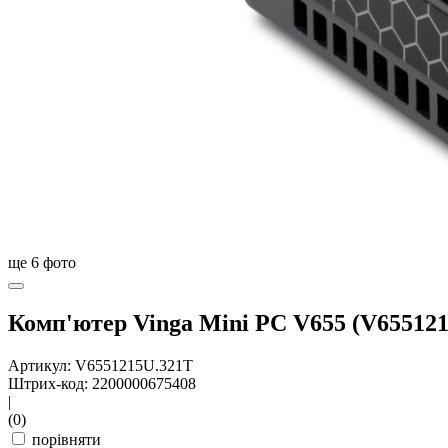
ще
6
фото
Комп'ютер Vinga Mini PC V655 (V65512
Артикул: V6551215U.321T
Штрих-код: 2200000675408
|
(0)
порівняти