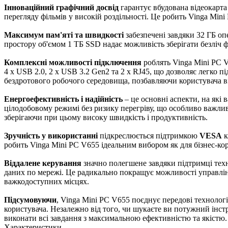
Інноваційний графічний досвід
гарантує вбудована відеокарт
перегляду фільмів у високій роздільності. Це робить Vinga Mi
Максимум пам'яті та швидкості
забезпечені завдяки 32 ГБ оп
простору об'ємом 1 ТБ SSD надає можливість зберігати безліч 
Комплексні можливості підключення
роблять Vinga Mini PC 
4 x USB 2.0, 2 x USB 3.2 Gen2 та 2 x RJ45, що дозволяє легко 
бездротового робочого середовища, позбавляючи користувача від
Енергоефективність і надійність
– це основні аспекти, на які 
цілодобовому режимі без ризику перегріву, що особливо важли
зберігаючи при цьому високу швидкість і продуктивність.
Зручність у використанні
підкреслюється підтримкою
VESA
к
робить Vinga Mini PC V655 ідеальним вибором як для бізнес-кори
Віддалене керування
значно полегшене завдяки підтримці тех
даних по мережі. Це радикально покращує можливості управлі
важкодоступних місцях.
Підсумовуючи
, Vinga Mini PC V655 поєднує передові технолог
користувача. Незалежно від того, чи шукаєте ви потужний інст
виконати всі завдання з максимальною ефективністю та якістю.
Характеристики