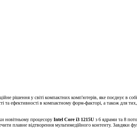
ційне рішення у світі компактних комп'ютерів, яке поєднує в соб
ті та ефективності в компактному форм-факторі, а також для тих
яки новітньому процесору
Intel Core i3 1215U
з 6 ядрами та 8 по
ечити плавне відтворення мультимедійного контенту. Завдяки фу