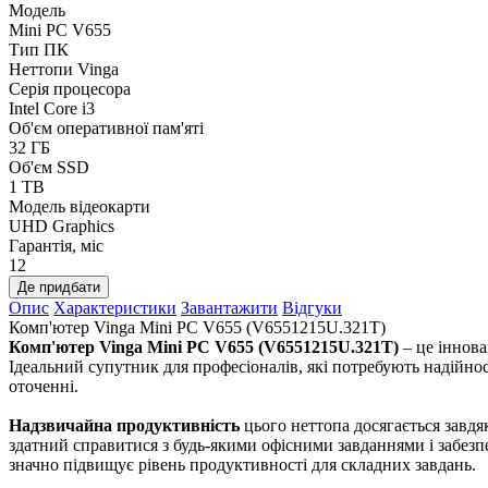
Модель
Mini PC V655
Тип ПК
Неттопи Vinga
Серія процесора
Intel Core i3
Об'єм оперативної пам'яті
32 ГБ
Об'єм SSD
1 TB
Модель відеокарти
UHD Graphics
Гарантія, міс
12
Де придбати
Опис
Характеристики
Завантажити
Відгуки
Комп'ютер Vinga Mini PC V655 (V6551215U.321T)
Комп'ютер Vinga Mini PC V655 (V6551215U.321T)
– це іннова
Ідеальний супутник для професіоналів, які потребують надійнос
оточенні.
Надзвичайна продуктивність
цього неттопа досягається завд
здатний справитися з будь-якими офісними завданнями і забезп
значно підвищує рівень продуктивності для складних завдань.