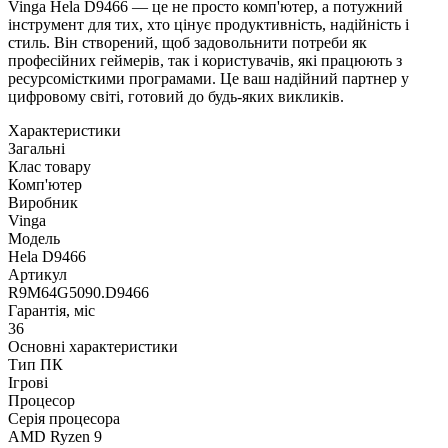
Vinga Hela D9466 — це не просто комп'ютер, а потужний
інструмент для тих, хто цінує продуктивність, надійність і
стиль. Він створений, щоб задовольнити потреби як
професійних геймерів, так і користувачів, які працюють з
ресурсомісткими програмами. Це ваш надійний партнер у
цифровому світі, готовий до будь-яких викликів.
Характеристики
Загальні
Клас товару
Комп'ютер
Виробник
Vinga
Модель
Hela D9466
Артикул
R9M64G5090.D9466
Гарантія, міс
36
Основні характеристики
Тип ПК
Ігрові
Процесор
Серія процесора
AMD Ryzen 9