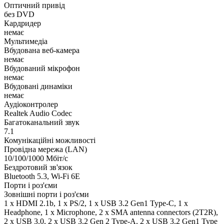
Оптичний привід
без DVD
Кардридер
немає
Мультимедіа
Вбудована веб-камера
немає
Вбудований мікрофон
немає
Вбудовані динаміки
немає
Аудіоконтролер
Realtek Audio Codec
Багатоканальний звук
7.1
Комунікаційні можливості
Провідна мережа (LAN)
10/100/1000 Мбіт/с
Бездротовий зв'язок
Bluetooth 5.3, Wi-Fi 6E
Порти і роз'єми
Зовнішні порти і роз'єми
1 x HDMI 2.1b, 1 x PS/2, 1 x USB 3.2 Gen1 Type-C, 1 x
Нeadphone, 1 х Microphone, 2 x SMA antenna connectors (2T2R),
2 x USB 3.0, 2 x USB 3.2 Gen 2 Type-A, 2 x USB 3.2 Gen1 Type