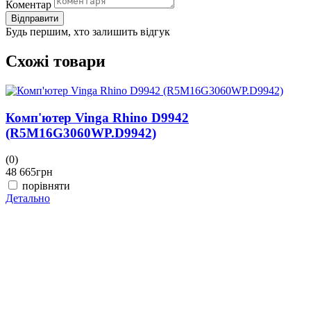
Коментар
Відправити
Будь першим, хто залишить відгук
Схожі товари
Комп'ютер Vinga Rhino D9942
(R5M16G3060WP.D9942)
(0)
(
48 665
грн
4
порівняти
Детально
Д