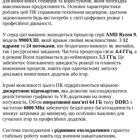
для вимогливих геймерів та користувачів, яким необхідна
максимальна продуктивність. Основні характеристики
роблять цей ПК справжнім технічним шедевром, здатним
задовольнити будь-які потреби у світі цифрових розваг і
професійної діяльності.
У серці цієї машини знаходиться процесор серії
AMD Ryzen 9
,
модель
9900X3D
, який вражає своїми можливостями. З
12
ядрами
та
24 потоками
, він бездоганно виконує як звичайні,
так і ресурсоємні завдання. Частота процесора сягає
4.4 ГГц
, а
в режимі Boost піднімається до неймовірних
5.5 ГГц
. Це
забезпечує блискавичну швидкість реакції та плавність
виконання процесів, навіть при одночасному запуску
декількох вимогливих додатків або ігор.
Ігрові можливості цього ПК підкріплюються міцьною
дискретною відеокартою
, яка дозволяє насолоджуватися
реалістичною графікою та VR-додатками на повну
потужність. Об'єм
оперативної пам'яті 64 ГБ
типу
DDR5
з
частотою
6000 Mhz
забезпечує бездоганну багатозадачність і
знижує затримки до мінімуму, що особливо важливо для
сучасних ігор та професійних додатків.
Система охолодження з
рідинним охолодженням
гарантує
стабільну роботу навіть під значним навантаженням,