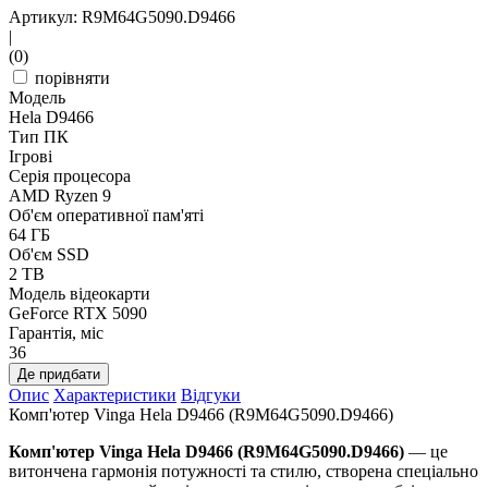
Артикул: R9M64G5090.D9466
|
(0)
порівняти
Модель
Hela D9466
Тип ПК
Ігрові
Серія процесора
AMD Ryzen 9
Об'єм оперативної пам'яті
64 ГБ
Об'єм SSD
2 TB
Модель відеокарти
GeForce RTX 5090
Гарантія, міс
36
Де придбати
Опис
Характеристики
Відгуки
Комп'ютер Vinga Hela D9466 (R9M64G5090.D9466)
Комп'ютер Vinga Hela D9466 (R9M64G5090.D9466)
— це
витончена гармонія потужності та стилю, створена спеціально