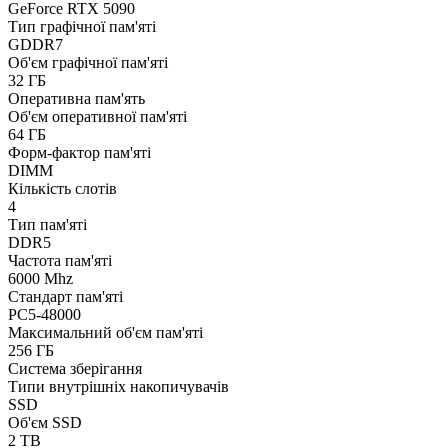
GeForce RTX 5090
Тип графічної пам'яті
GDDR7
Об'єм графічної пам'яті
32 ГБ
Оперативна пам'ять
Об'єм оперативної пам'яті
64 ГБ
Форм-фактор пам'яті
DIMM
Кількість слотів
4
Тип пам'яті
DDR5
Частота пам'яті
6000 Mhz
Стандарт пам'яті
PC5-48000
Максимальний об'єм пам'яті
256 ГБ
Система зберігання
Типи внутрішніх накопичувачів
SSD
Об'єм SSD
2 TB