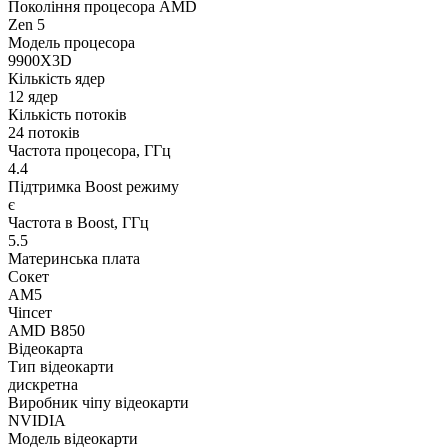
Покоління процесора AMD
Zen 5
Модель процесора
9900X3D
Кількість ядер
12 ядер
Кількість потоків
24 потоків
Частота процесора, ГГц
4.4
Підтримка Boost режиму
є
Частота в Boost, ГГц
5.5
Материнська плата
Сокет
AM5
Чіпсет
AMD B850
Відеокарта
Тип відеокарти
дискретна
Виробник чіпу відеокарти
NVIDIA
Модель відеокарти