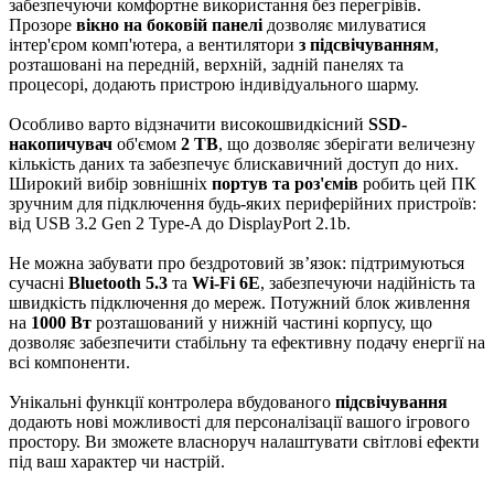
забезпечуючи комфортне використання без перегрівів.
Прозоре
вікно на боковій панелі
дозволяє милуватися
інтер'єром комп'ютера, а вентилятори
з підсвічуванням
,
розташовані на передній, верхній, задній панелях та
процесорі, додають пристрою індивідуального шарму.
Особливо варто відзначити високошвидкісний
SSD-
накопичувач
об'ємом
2 TB
, що дозволяє зберігати величезну
кількість даних та забезпечує блискавичний доступ до них.
Широкий вибір зовнішніх
портув та роз'ємів
робить цей ПК
зручним для підключення будь-яких периферійних пристроїв:
від USB 3.2 Gen 2 Type-A до DisplayPort 2.1b.
Не можна забувати про бездротовий зв’язок: підтримуються
сучасні
Bluetooth 5.3
та
Wi-Fi 6E
, забезпечуючи надійність та
швидкість підключення до мереж. Потужний блок живлення
на
1000 Вт
розташований у нижній частині корпусу, що
дозволяє забезпечити стабільну та ефективну подачу енергії на
всі компоненти.
Унікальні функції контролера вбудованого
підсвічування
додають нові можливості для персоналізації вашого ігрового
простору. Ви зможете власноруч налаштувати світлові ефекти
під ваш характер чи настрій.