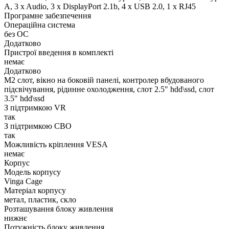
A, 3 x Audio, 3 x DisplayPort 2.1b, 4 x USB 2.0, 1 x RJ45
Програмне забезпечення
Операційна система
без ОС
Додатково
Пристрої введення в комплекті
немає
Додатково
M2 слот, вікно на боковій панелі, контролер вбудованого
підсвічування, рідинне охолодження, слот 2.5" hdd\ssd, слот
3.5" hdd\ssd
З підтримкою VR
так
З підтримкою СВО
так
Можливість кріплення VESA
немає
Корпус
Модель корпусу
Vinga Cage
Матеріал корпусу
метал, пластик, скло
Розташування блоку живлення
нижнє
Потужність блоку живлення