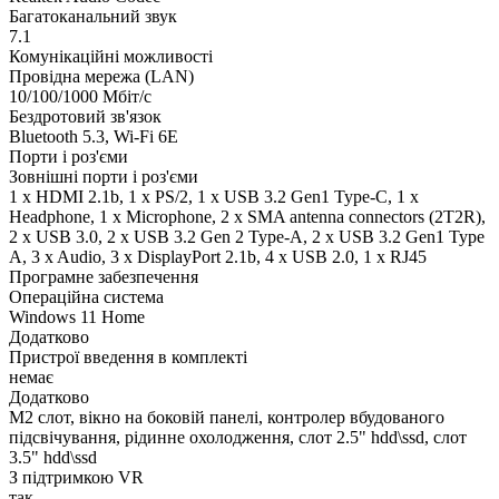
Багатоканальний звук
7.1
Комунікаційні можливості
Провідна мережа (LAN)
10/100/1000 Мбіт/с
Бездротовий зв'язок
Bluetooth 5.3, Wi-Fi 6E
Порти і роз'єми
Зовнішні порти і роз'єми
1 x HDMI 2.1b, 1 x PS/2, 1 x USB 3.2 Gen1 Type-C, 1 x
Нeadphone, 1 х Microphone, 2 x SMA antenna connectors (2T2R),
2 x USB 3.0, 2 x USB 3.2 Gen 2 Type-A, 2 x USB 3.2 Gen1 Type
A, 3 x Audio, 3 x DisplayPort 2.1b, 4 x USB 2.0, 1 x RJ45
Програмне забезпечення
Операційна система
Windows 11 Home
Додатково
Пристрої введення в комплекті
немає
Додатково
M2 слот, вікно на боковій панелі, контролер вбудованого
підсвічування, рідинне охолодження, слот 2.5" hdd\ssd, слот
3.5" hdd\ssd
З підтримкою VR
так