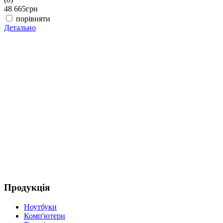
48 665
грн
4
порівняти
Детально
Д
Продукція
Ноутбуки
Комп'ютери