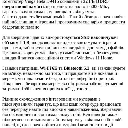
Комп'ютер Vinga Hela D9416 оснащений
32 ГБ DDR5
оперативної пам'яті
, що працює на частоті 6000 Mhz,
гарантує вам оптимальну швидкість відгуку та
багатозадачність без компромісів. Такий обсяг дозволяє навіть
найвибагливішим ігровим і програмним сценаріям працювати
бездоганно плавно.
Для зберігання даних використовується
SSD накопичувач
об'ємом 1 TB
, що дозволяє швидко завантажувати ігри та
програми, забезпечуючи високу швидкість доступу до файлів.
Це також скорочує час відгуку самої системи, забезпечуючи
швидкий запуск операційної системи Windows 11 Home.
Завдяки підтримці
Wi-Fi 6E
та
Bluetooth 5.3
, ви завжди будете
на зв'язку, незалежно від того, чи працюєте ви в локальній
мережі, чи підключаєте бездротові периферійні пристрої.
Покращена бездротова мережева підтримка забезпечує менші
затримки і збільшення пропускної здатності.
Рідинне охолодження з інтегрованими кулерами з
підсвічуванням гарантує, що ваш комп'ютер буде працювати
без перегріву навіть під високим навантаженням, зберігаючи
його компоненти в оптимальному стані. Вентиляція також
підкреслена стильним дизайном корпусу з вікном на боковій
панелі, що дозволяє оцінити внутрішні компоненти в дії.