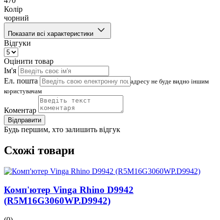
470
Колір
чорний
Показати всі характеристики
Відгуки
Оцінити товар
Ім'я
Ел. пошта
адресу не буде видно іншим
користувачам
Коментар
Відправити
Будь першим, хто залишить відгук
Схожі товари
Комп'ютер Vinga Rhino D9942
(R5M16G3060WP.D9942)
(0)
(