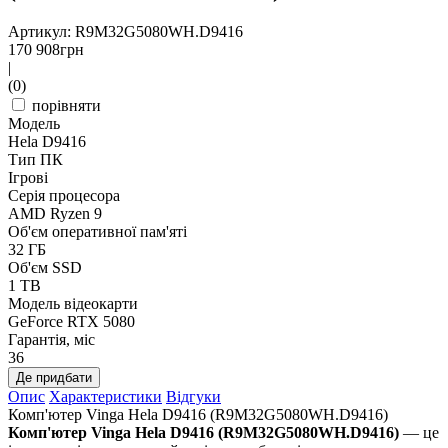
Артикул: R9M32G5080WH.D9416
170 908
грн
|
(0)
порівняти
Модель
Hela D9416
Тип ПК
Ігрові
Серія процесора
AMD Ryzen 9
Об'єм оперативної пам'яті
32 ГБ
Об'єм SSD
1 TB
Модель відеокарти
GeForce RTX 5080
Гарантія, міс
36
Де придбати
Опис
Характеристики
Відгуки
Комп'ютер Vinga Hela D9416 (R9M32G5080WH.D9416)
Комп'ютер Vinga Hela D9416 (R9M32G5080WH.D9416)
— це