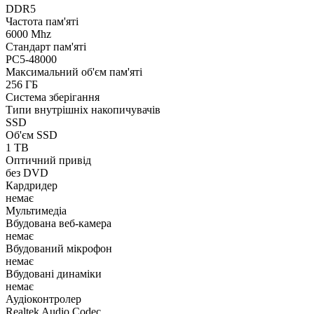
DDR5
Частота пам'яті
6000 Mhz
Стандарт пам'яті
PC5-48000
Максимальний об'єм пам'яті
256 ГБ
Система зберігання
Типи внутрішніх накопичувачів
SSD
Об'єм SSD
1 TB
Оптичний привід
без DVD
Кардридер
немає
Мультимедіа
Вбудована веб-камера
немає
Вбудований мікрофон
немає
Вбудовані динаміки
немає
Аудіоконтролер
Realtek Audio Codec