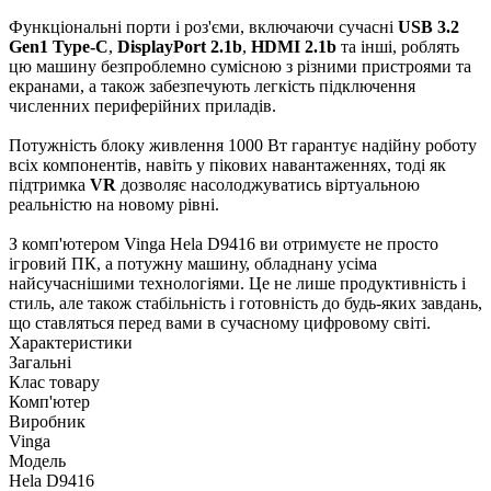
Функціональні порти і роз'єми, включаючи сучасні
USB 3.2
Gen1 Type-C
,
DisplayPort 2.1b
,
HDMI 2.1b
та інші, роблять
цю машину безпроблемно сумісною з різними пристроями та
екранами, а також забезпечують легкість підключення
численних периферійних приладів.
Потужність блоку живлення 1000 Вт гарантує надійну роботу
всіх компонентів, навіть у пікових навантаженнях, тоді як
підтримка
VR
дозволяє насолоджуватись віртуальною
реальністю на новому рівні.
З комп'ютером Vinga Hela D9416 ви отримуєте не просто
ігровий ПК, а потужну машину, обладнану усіма
найсучаснішими технологіями. Це не лише продуктивність і
стиль, але також стабільність і готовність до будь-яких завдань,
що ставляться перед вами в сучасному цифровому світі.
Характеристики
Загальні
Клас товару
Комп'ютер
Виробник
Vinga
Модель
Hela D9416