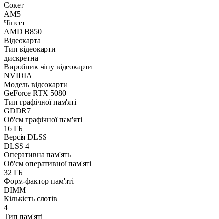
Сокет
AM5
Чіпсет
AMD B850
Відеокарта
Тип відеокарти
дискретна
Виробник чіпу відеокарти
NVIDIA
Модель відеокарти
GeForce RTX 5080
Тип графічної пам'яті
GDDR7
Об'єм графічної пам'яті
16 ГБ
Версія DLSS
DLSS 4
Оперативна пам'ять
Об'єм оперативної пам'яті
32 ГБ
Форм-фактор пам'яті
DIMM
Кількість слотів
4
Тип пам'яті