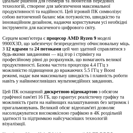
ідеальне рішення для геймерів та любителів передових
технологій, створене для забезпечення максимальної
продуктивності та надійності. Цей ігровий ПК символізує
собою витончений баланс між потужністю, швидкістю та
інноваційним дизайном, надаючи користувачам усі необхідні
інструменти для насиченого цифрового світу.
Серцем комп'ютера є
процесор AMD Ryzen 9
моделі
9900X3D, що забезпечує безпрецедентну обчислювальну міць.
З
12 ядрами
та
24 потоками
цей чип здатний справлятися з
будь-якими завданнями — від ігор і стрімінгу на
професійному рівні до розрахунків, що вимагають великої
продуктивності. Базова частота процесора 4.4 ГГц з
можливістю підвищення до вражаючих 5.5 ГГц у Boost
режимі, надає вам максимальну швидкість і плавність роботи
навіть у найвимогливіших мультимедійних завданнях.
Цей ПК оснащений
дискретною відеокартою
з обсягом
графічної пам'яті 16 ГБ, що гарантує реалістичну графіку та
можливість грати на найвищих налаштуваннях без затримок і
пригальмовувань. Великий обсяг відеопам'яті дозволяє
насолоджуватися високоякісною графікою в 4K роздільній
здатності та підтримкою найсучасніших технологій
візуалізації.