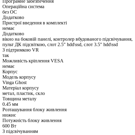
Програмне забезпечення
Операційна система
без ОС
Додатково
Пристрої введення в комплекті
немає
Додатково
вікно на боковій панелі, контролер вбудованого підсвічування,
пульт ДК підсвіткою, слот 2.5" hdd\ssd, слот 3.5" hdd\ssd
З підтримкою VR
так
Можливість кріплення VESA
немає
Корпус
Модель корпусу
Vinga Ghost
Матеріал корпусу
метал, пластик, скло
Товщина металу
0.45 мм
Розташування блоку живлення
нижнє
Потужність блоку живлення
600 Вт
З підсвічуванням