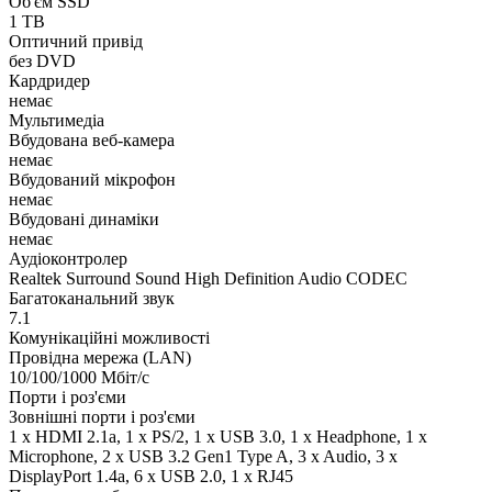
Об'єм SSD
1 TB
Оптичний привід
без DVD
Кардридер
немає
Мультимедіа
Вбудована веб-камера
немає
Вбудований мікрофон
немає
Вбудовані динаміки
немає
Аудіоконтролер
Realtek Surround Sound High Definition Audio CODEC
Багатоканальний звук
7.1
Комунікаційні можливості
Провідна мережа (LAN)
10/100/1000 Мбіт/с
Порти і роз'єми
Зовнішні порти і роз'єми
1 x HDMI 2.1a, 1 x PS/2, 1 x USB 3.0, 1 x Нeadphone, 1 х
Microphone, 2 x USB 3.2 Gen1 Type A, 3 x Audio, 3 x
DisplayPort 1.4a, 6 x USB 2.0, 1 x RJ45