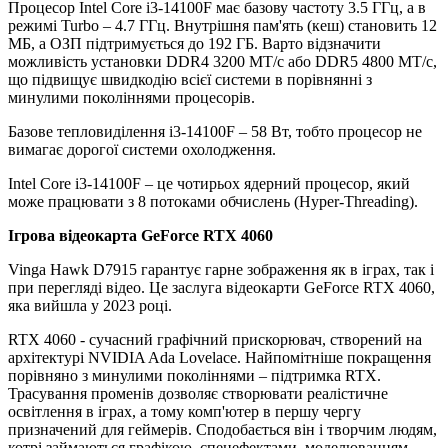
Процесор Intel Core i3-14100F має базову частоту 3.5 ГГц, а в
режимі Turbo – 4.7 ГГц. Внутрішня пам'ять (кеш) становить 12
МБ, а ОЗП підтримується до 192 ГБ. Варто відзначити
можливість установки DDR4 3200 МТ/с або DDR5 4800 МТ/с,
що підвищує швидкодію всієї системи в порівнянні з
минулими поколіннями процесорів.
Базове тепловиділення i3-14100F – 58 Вт, тобто процесор не
вимагає дорогої системи охолодження.
Intel Core i3-14100F – це чотирьох ядерний процесор, який
може працювати з 8 потоками обчислень (Hyper-Threading).
Ігрова відеокарта GeForce RTX 4060
Vinga Hawk D7915 гарантує гарне зображення як в іграх, так і
при перегляді відео. Це заслуга відеокарти GeForce RTX 4060,
яка вийшла у 2023 році.
RTX 4060 - сучасний графічний прискорювач, створений на
архітектурі NVIDIA Ada Lovelace. Найпомітніше покращення
порівняно з минулими поколіннями – підтримка RTX.
Трасування променів дозволяє створювати реалістичне
освітлення в іграх, а тому комп'ютер в першу чергу
призначений для геймерів. Сподобається він і творчим людям,
котрі займаються графікою, спецефектами, моделюванням.