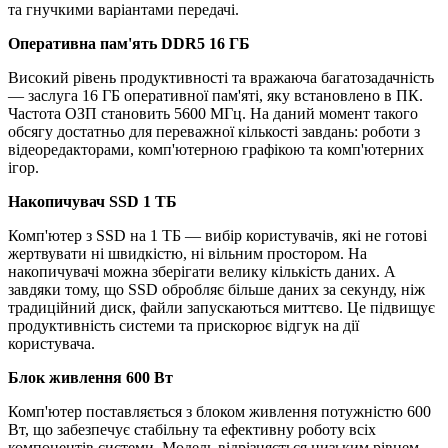
та гнучкими варіантами передачі.
Оперативна пам'ять DDR5 16 ГБ
Високий рівень продуктивності та вражаюча багатозадачність
— заслуга 16 ГБ оперативної пам'яті, яку встановлено в ПК.
Частота ОЗП становить 5600 МГц. На даний момент такого
обсягу достатньо для переважної кількості завдань: роботи з
відеоредакторами, комп'ютерною графікою та комп'ютерних
ігор.
Накопичувач SSD 1 ТБ
Комп'ютер з SSD на 1 ТБ — вибір користувачів, які не готові
жертвувати ні швидкістю, ні вільним простором. На
накопичувачі можна зберігати велику кількість даних. А
завдяки тому, що SSD обробляє більше даних за секунду, ніж
традиційний диск, файли запускаються миттєво. Це підвищує
продуктивність системи та прискорює відгук на дії
користувача.
Блок живлення 600 Вт
Комп'ютер поставляється з блоком живлення потужністю 600
Вт, що забезпечує стабільну та ефективну роботу всіх
компонентів системи. Модель відрізняється низьким рівнем