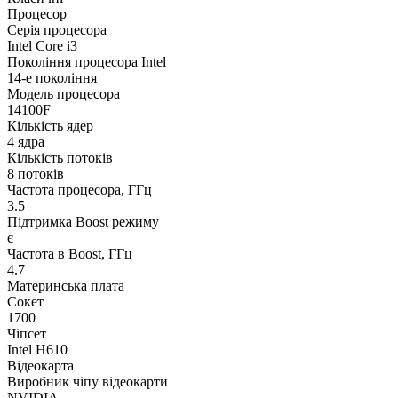
Процесор
Серія процесора
Intel Core i3
Покоління процесора Intel
14-е покоління
Модель процесора
14100F
Кількість ядер
4 ядра
Кількість потоків
8 потоків
Частота процесора, ГГц
3.5
Підтримка Boost режиму
є
Частота в Boost, ГГц
4.7
Материнська плата
Сокет
1700
Чіпсет
Intel H610
Відеокарта
Виробник чіпу відеокарти
NVIDIA