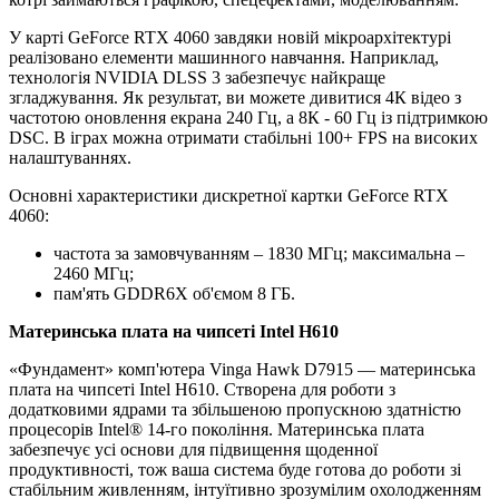
У карті GeForce RTX 4060 завдяки новій мікроархітектурі
реалізовано елементи машинного навчання. Наприклад,
технологія NVIDIA DLSS 3 забезпечує найкраще
згладжування. Як результат, ви можете дивитися 4К відео з
частотою оновлення екрана 240 Гц, а 8К - 60 Гц із підтримкою
DSC. В іграх можна отримати стабільні 100+ FPS на високих
налаштуваннях.
Основні характеристики дискретної картки GeForce RTX
4060:
частота за замовчуванням – 1830 МГц; максимальна –
2460 МГц;
пам'ять GDDR6X об'ємом 8 ГБ.
Материнська плата на чипсеті Intel H610
«Фундамент» комп'ютера Vinga Hawk D7915 — материнська
плата на чипсеті Intel H610. Створена для роботи з
додатковими ядрами та збільшеною пропускною здатністю
процесорів Intel® 14-го покоління. Материнська плата
забезпечує усі основи для підвищення щоденної
продуктивності, тож ваша система буде готова до роботи зі
стабільним живленням, інтуїтивно зрозумілим охолодженням