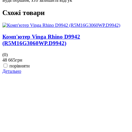
Будь першим, хто залишить відгук
Схожі товари
Комп'ютер Vinga Rhino D9942
(R5M16G3060WP.D9942)
(0)
(
48 665
грн
4
порівняти
Детально
Д