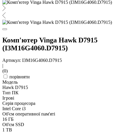
Комп'ютер Vinga Hawk D7915
(I3M16G4060.D7915)
Артикул: I3M16G4060.D7915
|
(0)
порівняти
Модель
Hawk D7915
Тип ПК
Ігрові
Серія процесора
Intel Core i3
Об'єм оперативної пам'яті
16 ГБ
Об'єм SSD
1 TB