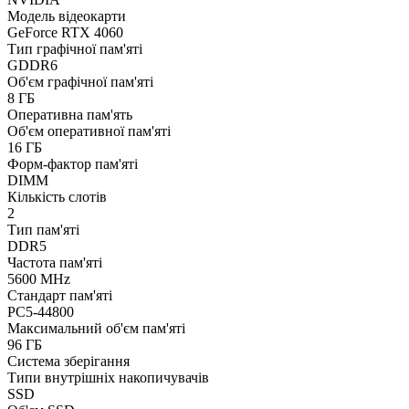
Модель відеокарти
GeForce RTX 4060
Тип графічної пам'яті
GDDR6
Об'єм графічної пам'яті
8 ГБ
Оперативна пам'ять
Об'єм оперативної пам'яті
16 ГБ
Форм-фактор пам'яті
DIMM
Кількість слотів
2
Тип пам'яті
DDR5
Частота пам'яті
5600 MHz
Стандарт пам'яті
PC5-44800
Максимальний об'єм пам'яті
96 ГБ
Система зберігання
Типи внутрішніх накопичувачів
SSD