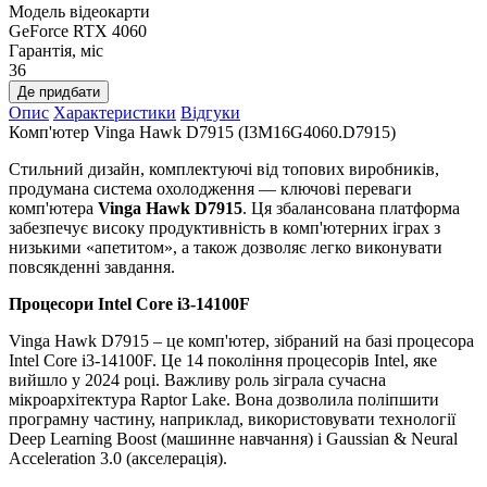
Модель відеокарти
GeForce RTX 4060
Гарантія, міс
36
Де придбати
Опис
Характеристики
Відгуки
Комп'ютер Vinga Hawk D7915 (I3M16G4060.D7915)
Стильний дизайн, комплектуючі від топових виробників,
продумана система охолодження — ключові переваги
комп'ютера
Vinga Hawk D7915
. Ця збалансована платформа
забезпечує високу продуктивність в комп'ютерних іграх з
низькими «апетитом», а також дозволяє легко виконувати
повсякденні завдання.
Процесори
Intel Core i3-14100F
Vinga Hawk D7915 – це комп'ютер, зібраний на базі процесора
Intel Core i3-14100F. Це 14 покоління процесорів Intel, яке
вийшло у 2024 році. Важливу роль зіграла сучасна
мікроархітектура Raptor Lake. Вона дозволила поліпшити
програмну частину, наприклад, використовувати технології
Deep Learning Boost (машинне навчання) і Gaussian & Neural
Acceleration 3.0 (акселерація).