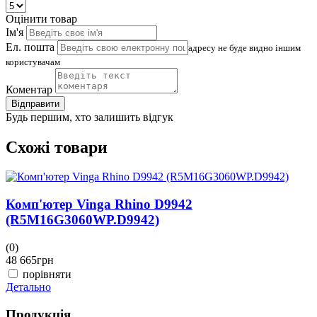
Оцінити товар
Ім'я
Ел. пошта
адресу не буде видно іншим
користувачам
Коментар
Відправити
Будь першим, хто залишить відгук
Схожі товари
Комп'ютер Vinga Rhino D9942
(R5M16G3060WP.D9942)
(0)
(
48 665
грн
4
порівняти
Детально
Д
Продукція