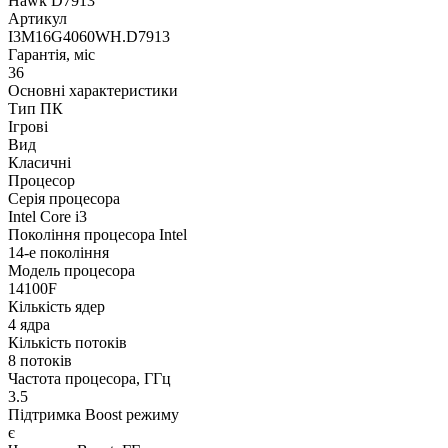
Hawk D7913
Артикул
I3M16G4060WH.D7913
Гарантія, міс
36
Основні характеристики
Тип ПК
Ігрові
Вид
Класичні
Процесор
Серія процесора
Intel Core i3
Покоління процесора Intel
14-е покоління
Модель процесора
14100F
Кількість ядер
4 ядра
Кількість потоків
8 потоків
Частота процесора, ГГц
3.5
Підтримка Boost режиму
є