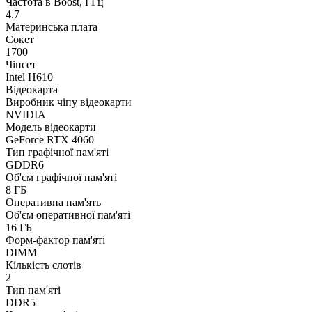
Частота в Boost, ГГц
4.7
Материнська плата
Сокет
1700
Чіпсет
Intel H610
Відеокарта
Виробник чіпу відеокарти
NVIDIA
Модель відеокарти
GeForce RTX 4060
Тип графічної пам'яті
GDDR6
Об'єм графічної пам'яті
8 ГБ
Оперативна пам'ять
Об'єм оперативної пам'яті
16 ГБ
Форм-фактор пам'яті
DIMM
Кількість слотів
2
Тип пам'яті
DDR5