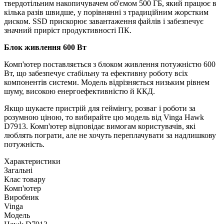
твердотільним накопичувачем об'ємом 500 ГБ, який працює в
кілька разів швидше, у порівнянні з традиційним жорстким
диском. SSD прискорює завантаження файлів і забезпечує
значний приріст продуктивності ПК.
Блок живлення 600 Вт
Комп'ютер поставляється з блоком живлення потужністю 600
Вт, що забезпечує стабільну та ефективну роботу всіх
компонентів системи. Модель відрізняється низьким рівнем
шуму, високою енергоефективністю й ККД.
Якщо шукаєте пристрій для геймінгу, розваг і роботи за
розумною ціною, то вибирайте цю модель від Vinga Hawk
D7913. Комп'ютер відповідає вимогам користувачів, які
люблять пограти, але не хочуть переплачувати за надлишкову
потужність.
Характеристики
Загальні
Клас товару
Комп'ютер
Виробник
Vinga
Модель