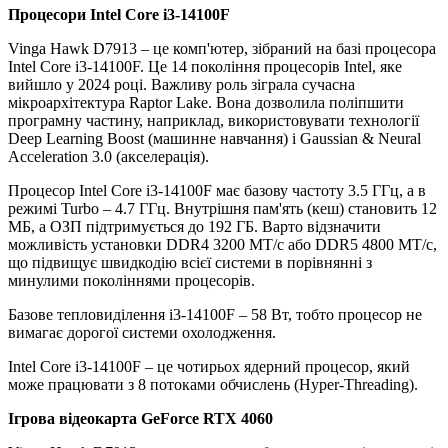
Процесори
Intel Core i3-14100F
Vinga Hawk D7913 – це комп'ютер, зібраний на базі процесора
Intel Core i3-14100F. Це 14 покоління процесорів Intel, яке
вийшло у 2024 році. Важливу роль зіграла сучасна
мікроархітектура Raptor Lake. Вона дозволила поліпшити
програмну частину, наприклад, використовувати технології
Deep Learning Boost (машинне навчання) і Gaussian & Neural
Acceleration 3.0 (акселерація).
Процесор Intel Core i3-14100F має базову частоту 3.5 ГГц, а в
режимі Turbo – 4.7 ГГц. Внутрішня пам'ять (кеш) становить 12
МБ, а ОЗП підтримується до 192 ГБ. Варто відзначити
можливість установки DDR4 3200 МТ/с або DDR5 4800 МТ/с,
що підвищує швидкодію всієї системи в порівнянні з
минулими поколіннями процесорів.
Базове тепловиділення i3-14100F – 58 Вт, тобто процесор не
вимагає дорогої системи охолодження.
Intel Core i3-14100F – це чотирьох ядерний процесор, який
може працювати з 8 потоками обчислень (Hyper-Threading).
Ігрова відеокарта GeForce RTX 4060