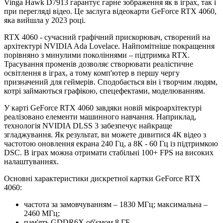
Vinga Hawk D7913 гарантує гарне зображення як в іграх, так і
при перегляді відео. Це заслуга відеокарти GeForce RTX 4060,
яка вийшла у 2023 році.
RTX 4060 - сучасний графічний прискорювач, створений на
архітектурі NVIDIA Ada Lovelace. Найпомітніше покращення
порівняно з минулими поколіннями – підтримка RTX.
Трасування променів дозволяє створювати реалістичне
освітлення в іграх, а тому комп'ютер в першу чергу
призначений для геймерів. Сподобається він і творчим людям,
котрі займаються графікою, спецефектами, моделюванням.
У карті GeForce RTX 4060 завдяки новій мікроархітектурі
реалізовано елементи машинного навчання. Наприклад,
технологія NVIDIA DLSS 3 забезпечує найкраще
згладжування. Як результат, ви можете дивитися 4К відео з
частотою оновлення екрана 240 Гц, а 8К - 60 Гц із підтримкою
DSC. В іграх можна отримати стабільні 100+ FPS на високих
налаштуваннях.
Основні характеристики дискретної картки GeForce RTX
4060:
частота за замовчуванням – 1830 МГц; максимальна –
2460 МГц;
пам'ять GDDR6X об'ємом 8 ГБ.