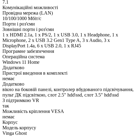
7.1
Комунікаційні можливості
Провідна мережа (LAN)
10/100/1000 Мбіт/с
Порти і роз'єми
Зовнішні порти і роз'єми
1 x HDMI 2.1a, 1 x PS/2, 1 x USB 3.0, 1 x Нeadphone, 1 х
Microphone, 2 x USB 3.2 Gen1 Type A, 3 x Audio, 3 x
DisplayPort 1.4a, 6 x USB 2.0, 1 x RJ45
Програмне забезпечення
Операційна система
Windows 11 Home
Додатково
Пристрої введення в комплекті
немає
Додатково
вікно на боковій панелі, контролер вбудованого підсвічування,
пульт ДК підсвіткою, слот 2.5" hdd\ssd, слот 3.5" hdd\ssd
З підтримкою VR
так
Можливість кріплення VESA
немає
Корпус
Модель корпусу
Vinga Ghost