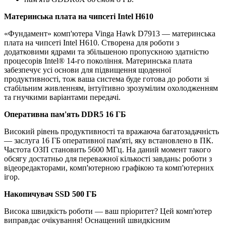
Материнська плата на чипсеті Intel H610
«Фундамент» комп'ютера Vinga Hawk D7913 — материнська
плата на чипсеті Intel H610. Створена для роботи з
додатковими ядрами та збільшеною пропускною здатністю
процесорів Intel® 14-го покоління. Материнська плата
забезпечує усі основи для підвищення щоденної
продуктивності, тож ваша система буде готова до роботи зі
стабільним живленням, інтуїтивно зрозумілим охолодженням
та гнучкими варіантами передачі.
Оперативна пам'ять DDR5 16 ГБ
Високий рівень продуктивності та вражаюча багатозадачність
— заслуга 16 ГБ оперативної пам'яті, яку встановлено в ПК.
Частота ОЗП становить 5600 МГц. На даний момент такого
обсягу достатньо для переважної кількості завдань: роботи з
відеоредакторами, комп'ютерною графікою та комп'ютерних
ігор.
Накопичувач SSD 500 ГБ
Висока швидкість роботи — ваш пріоритет? Цей комп'ютер
виправдає очікування! Оснащений швидкісним