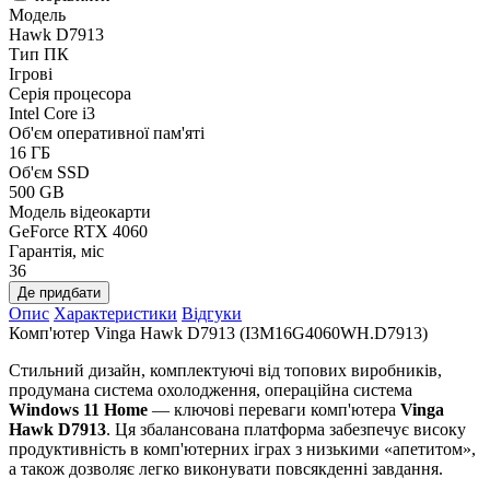
Модель
Hawk D7913
Тип ПК
Ігрові
Серія процесора
Intel Core i3
Об'єм оперативної пам'яті
16 ГБ
Об'єм SSD
500 GB
Модель відеокарти
GeForce RTX 4060
Гарантія, міс
36
Де придбати
Опис
Характеристики
Відгуки
Комп'ютер Vinga Hawk D7913 (I3M16G4060WH.D7913)
Стильний дизайн, комплектуючі від топових виробників,
продумана система охолодження, операційна система
Windows 11 Home
— ключові переваги комп'ютера
Vinga
Hawk D7913
. Ця збалансована платформа забезпечує високу
продуктивність в комп'ютерних іграх з низькими «апетитом»,
а також дозволяє легко виконувати повсякденні завдання.