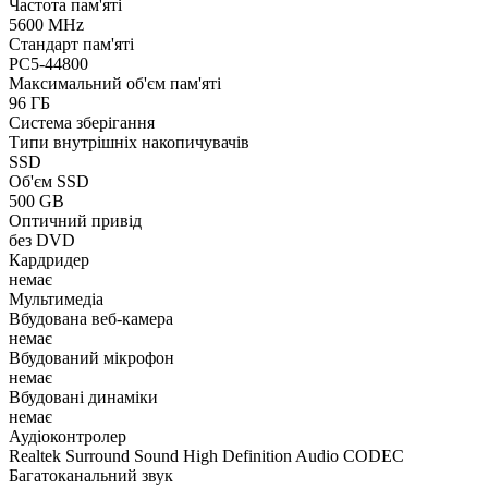
Частота пам'яті
5600 MHz
Стандарт пам'яті
PC5-44800
Максимальний об'єм пам'яті
96 ГБ
Система зберігання
Типи внутрішніх накопичувачів
SSD
Об'єм SSD
500 GB
Оптичний привід
без DVD
Кардридер
немає
Мультимедіа
Вбудована веб-камера
немає
Вбудований мікрофон
немає
Вбудовані динаміки
немає
Аудіоконтролер
Realtek Surround Sound High Definition Audio CODEC
Багатоканальний звук