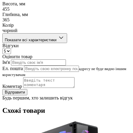
Висота, мм
455
Глибина, мм
365
Колір
чорний
Показати всі характеристики
Відгуки
Оцінити товар
Ім'я
Ел. пошта
адресу не буде видно іншим
користувачам
Коментар
Відправити
Будь першим, хто залишить відгук
Схожі товари