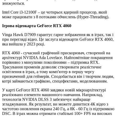
знижуються.
Intel Core i3-12100F – це чотирьох ядерний процесор, який
може працювати з 8 потоками обчислень (Hyper-Threading).
Ігрова відеокарта GeForce RTX 4060
Vinga Hawk D7909 гарантує гарне зображення як в іграх, так і
при перегляді відео. Це заслуга відеокарти GeForce RTX 4060,
яка вийшла у 2023 році.
RTX 4060 - сучасний графічний прискорювач, створений на
архітектурі NVIDIA Ada Lovelace. Найпомітніше покращення
порівняно з минулими поколіннями – підтримка RTX.
Трасування променів дозволяє створювати реалістичне
освітлення в іграх, а тому комп'ютер в першу чергу
призначений для геймерів. Сподобається він і творчим людям,
котрі займаються графікою, спецефектами, моделюванням.
У карті GeForce RTX 4060 завдяки новій мікроархітектурі
реалізовано елементи машинного навчання. Наприклад,
технологія NVIDIA DLSS 3 забезпечує найкраще
згладжування. Як результат, ви можете дивитися 4К відео з
частотою оновлення екрана 240 Гц, а 8К - 60 Гц із підтримкою
DSC. В іграх можна отримати стабільні 100+ FPS на високих