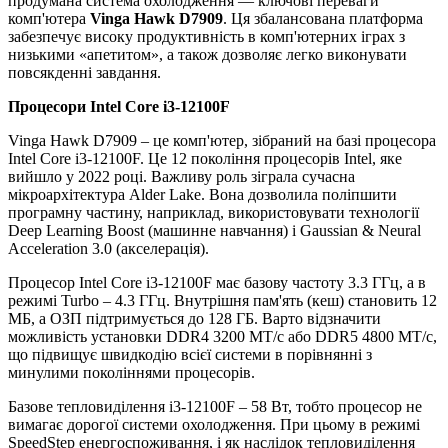
продумана система охолодження — ключові переваги
комп'ютера
Vinga Hawk D7909
. Ця збалансована платформа
забезпечує високу продуктивність в комп'ютерних іграх з
низькими «апетитом», а також дозволяє легко виконувати
повсякденні завдання.
Процесори
Intel Core i3-12100F
Vinga Hawk D7909 – це комп'ютер, зібраний на базі процесора
Intel Core i3-12100F. Це 12 покоління процесорів Intel, яке
вийшло у 2022 році. Важливу роль зіграла сучасна
мікроархітектура Alder Lake. Вона дозволила поліпшити
програмну частину, наприклад, використовувати технології
Deep Learning Boost (машинне навчання) і Gaussian & Neural
Acceleration 3.0 (акселерація).
Процесор Intel Core i3-12100F має базову частоту 3.3 ГГц, а в
режимі Turbo – 4.3 ГГц. Внутрішня пам'ять (кеш) становить 12
МБ, а ОЗП підтримується до 128 ГБ. Варто відзначити
можливість установки DDR4 3200 МТ/с або DDR5 4800 МТ/с,
що підвищує швидкодію всієї системи в порівнянні з
минулими поколіннями процесорів.
Базове тепловиділення i3-12100F – 58 Вт, тобто процесор не
вимагає дорогої системи охолодження. При цьому в режимі
SpeedStep енергоспоживання, і як наслідок тепловиділення