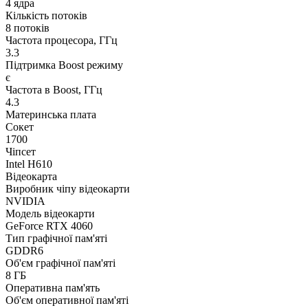
4 ядра
Кількість потоків
8 потоків
Частота процесора, ГГц
3.3
Підтримка Boost режиму
є
Частота в Boost, ГГц
4.3
Материнська плата
Сокет
1700
Чіпсет
Intel H610
Відеокарта
Виробник чіпу відеокарти
NVIDIA
Модель відеокарти
GeForce RTX 4060
Тип графічної пам'яті
GDDR6
Об'єм графічної пам'яті
8 ГБ
Оперативна пам'ять
Об'єм оперативної пам'яті