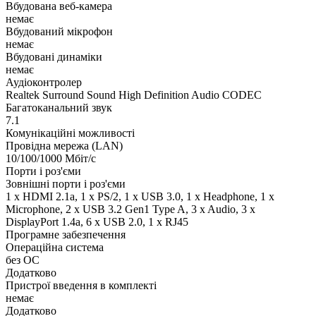
Вбудована веб-камера
немає
Вбудований мікрофон
немає
Вбудовані динаміки
немає
Аудіоконтролер
Realtek Surround Sound High Definition Audio CODEC
Багатоканальний звук
7.1
Комунікаційні можливості
Провідна мережа (LAN)
10/100/1000 Мбіт/с
Порти і роз'єми
Зовнішні порти і роз'єми
1 x HDMI 2.1a, 1 x PS/2, 1 x USB 3.0, 1 x Нeadphone, 1 х
Microphone, 2 x USB 3.2 Gen1 Type A, 3 x Audio, 3 x
DisplayPort 1.4a, 6 x USB 2.0, 1 x RJ45
Програмне забезпечення
Операційна система
без ОС
Додатково
Пристрої введення в комплекті
немає
Додатково