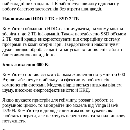
найскладніших завдань. ПК забезпечує швидку одночасну
роботу багатьох застосунків без втрати швидкодії.
Накопичувачі HDD 2 TБ + SSD 2 ТБ
Комп'ютер обладнано HDD-накопичувачем, на якому можна
зберігати до 2 ТБ інформації. Також передбачено SSD об'ємом
2 ТБ, який краще використовувати під операційну систему,
програми та комп'ютерні ігри. Твердотільний накопичувач
дуже швидко обробляє дані та запускає встановлені файли з
блискавичною швидкістю.
Блок живлення 600 Вт
Комп'ютер поставляється з блоком живлення потужністю 600
Вт, що забезпечує стабільну та ефективну роботу всіх
компонентів системи. Модель відрізняється низьким рівнем
шуму, високою енергоефективністю й ККД.
Якщо шукаєте пристрій для геймінгу, розваг і роботи за
розумною ціною, то вибирайте цю модель від Vinga Hawk
D7909. Комп'ютер відповідає вимогам користувачів, які
люблять пограти, але не хочуть переплачувати за надлишкову
потужність.