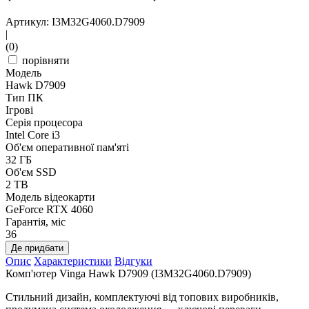
Артикул: I3M32G4060.D7909
|
(0)
порівняти
Модель
Hawk D7909
Тип ПК
Ігрові
Серія процесора
Intel Core i3
Об'єм оперативної пам'яті
32 ГБ
Об'єм SSD
2 TB
Модель відеокарти
GeForce RTX 4060
Гарантія, міс
36
Де придбати
Опис
Характеристики
Відгуки
Комп'ютер Vinga Hawk D7909 (I3M32G4060.D7909)
Стильний дизайн, комплектуючі від топових виробників,