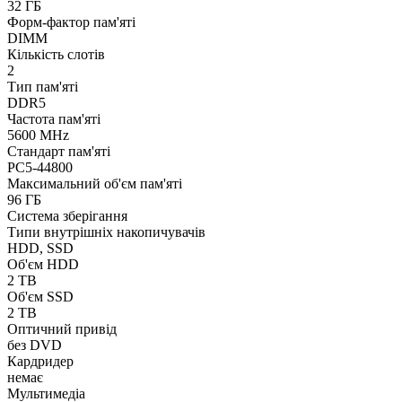
32 ГБ
Форм-фактор пам'яті
DIMM
Кількість слотів
2
Тип пам'яті
DDR5
Частота пам'яті
5600 MHz
Стандарт пам'яті
PC5-44800
Максимальний об'єм пам'яті
96 ГБ
Система зберігання
Типи внутрішніх накопичувачів
HDD, SSD
Об'єм HDD
2 TB
Об'єм SSD
2 TB
Оптичний привід
без DVD
Кардридер
немає
Мультимедіа