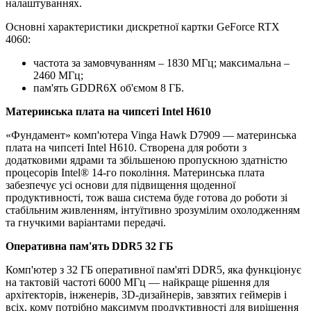
налаштуваннях.
Основні характеристики дискретної картки GeForce RTX
4060:
частота за замовчуванням – 1830 МГц; максимальна –
2460 МГц;
пам'ять GDDR6X об'ємом 8 ГБ.
Материнська плата на чипсеті Intel H610
«Фундамент» комп'ютера Vinga Hawk D7909 — материнська
плата на чипсеті Intel H610. Створена для роботи з
додатковими ядрами та збільшеною пропускною здатністю
процесорів Intel® 14-го покоління. Материнська плата
забезпечує усі основи для підвищення щоденної
продуктивності, тож ваша система буде готова до роботи зі
стабільним живленням, інтуїтивно зрозумілим охолодженням
та гнучкими варіантами передачі.
Оперативна пам'ять DDR5 32 ГБ
Комп'ютер з 32 ГБ оперативної пам'яті DDR5, яка функціонує
на тактовій частоті 6000 МГц — найкраще рішення для
архітекторів, інженерів, 3D-дизайнерів, завзятих геймерів і
всіх, кому потрібно максимум продуктивності для вирішення