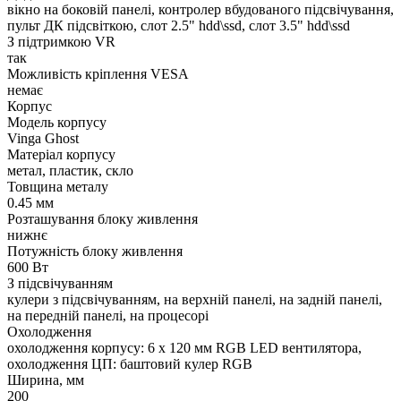
вікно на боковій панелі, контролер вбудованого підсвічування,
пульт ДК підсвіткою, слот 2.5" hdd\ssd, слот 3.5" hdd\ssd
З підтримкою VR
так
Можливість кріплення VESA
немає
Корпус
Модель корпусу
Vinga Ghost
Матеріал корпусу
метал, пластик, скло
Товщина металу
0.45 мм
Розташування блоку живлення
нижнє
Потужність блоку живлення
600 Вт
З підсвічуванням
кулери з підсвічуванням, на верхній панелі, на задній панелі,
на передній панелі, на процесорі
Охолодження
охолодження корпусу: 6 x 120 мм RGB LED вентилятора,
охолодження ЦП: баштовий кулер RGB
Ширина, мм
200