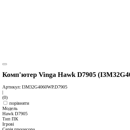
Комп'ютер Vinga Hawk D7905 (I3M32G4
Артикул: I3M32G4060WP.D7905
|
(0)
порівняти
Модель
Hawk D7905
Тип ПК
Ігрові
Серія процесора