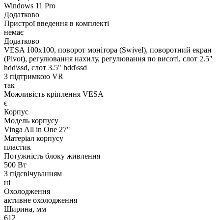
Windows 11 Pro
Додатково
Пристрої введення в комплекті
немає
Додатково
VESA 100x100, поворот монітора (Swivel), поворотний екран
(Pivot), регулювання нахилу, регулювання по висоті, слот 2.5"
hdd\ssd, слот 3.5" hdd\ssd
З підтримкою VR
так
Можливість кріплення VESA
є
Корпус
Модель корпусу
Vinga All in One 27"
Матеріал корпусу
пластик
Потужність блоку живлення
500 Вт
З підсвічуванням
ні
Охолодження
активне охолодження
Ширина, мм
612