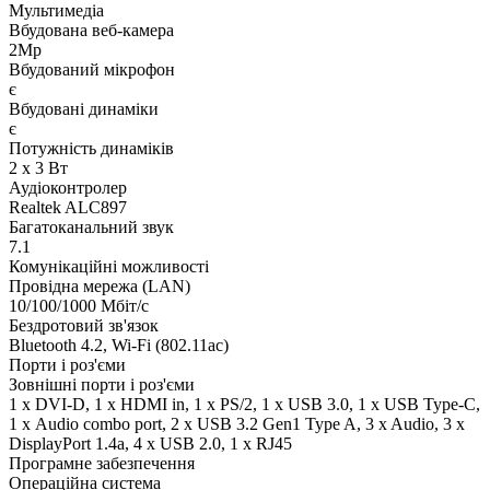
Мультимедіа
Вбудована веб-камера
2Mp
Вбудований мікрофон
є
Вбудовані динаміки
є
Потужність динаміків
2 x 3 Вт
Аудіоконтролер
Realtek ALC897
Багатоканальний звук
7.1
Комунікаційні можливості
Провідна мережа (LAN)
10/100/1000 Мбіт/с
Бездротовий зв'язок
Bluetooth 4.2, Wi-Fi (802.11ac)
Порти і роз'єми
Зовнішні порти і роз'єми
1 x DVI-D, 1 x HDMI in, 1 x PS/2, 1 x USB 3.0, 1 x USB Type-C,
1 х Audio combo port, 2 x USB 3.2 Gen1 Type A, 3 x Audio, 3 x
DisplayPort 1.4a, 4 x USB 2.0, 1 x RJ45
Програмне забезпечення
Операційна система