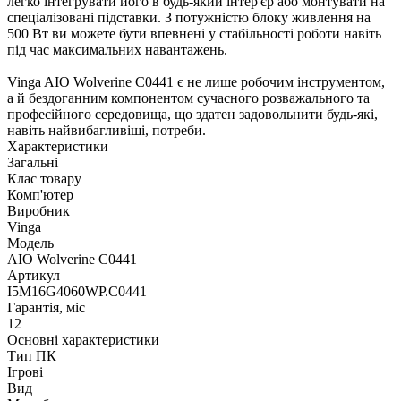
легко інтегрувати його в будь-який інтер'єр або монтувати на
спеціалізовані підставки. З потужністю блоку живлення на
500 Вт ви можете бути впевнені у стабільності роботи навіть
під час максимальних навантажень.
Vinga AIO Wolverine C0441 є не лише робочим інструментом,
а й бездоганним компонентом сучасного розважального та
професійного середовища, що здатен задовольнити будь-які,
навіть найвибагливіші, потреби.
Характеристики
Загальні
Клас товару
Комп'ютер
Виробник
Vinga
Модель
AIO Wolverine C0441
Артикул
I5M16G4060WP.C0441
Гарантія, міс
12
Основні характеристики
Тип ПК
Ігрові
Вид