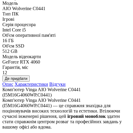
Модель
AIO Wolverine C0441
Тип ПК
Ігрові
Серія процесора
Intel Core i5
Об'єм оперативної пам'яті
16 ГБ
Об'єм SSD
512 GB
Модель відеокарти
GeForce RTX 4060
Гарантія, міс
12
Де придбати
Опис
Характеристики
Відгуки
Комп'ютер Vinga AIO Wolverine C0441
(I5M16G4060WP.C0441)
Комп'ютер Vinga AIO Wolverine C0441
(I5M16G4060WP.C0441) — це справжня знахідка для
поціновувачів високих технологій та естетики. Втілюючи
сучасні інженерні рішення, цей
ігровий моноблок
здатен
стати справжнім центром розваг та професійних завдань у
вашому офісі або вдома.