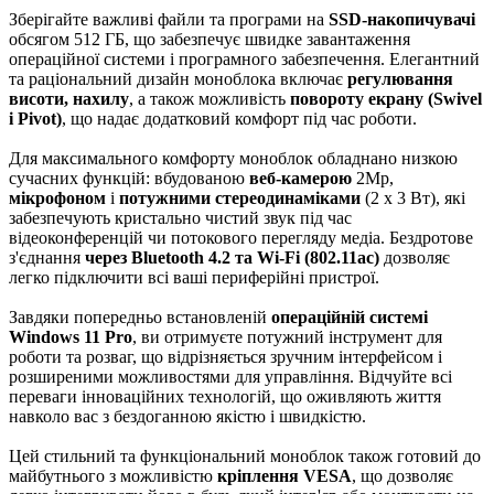
Зберігайте важливі файли та програми на
SSD-накопичувачі
обсягом 512 ГБ, що забезпечує швидке завантаження
операційної системи і програмного забезпечення. Елегантний
та раціональний дизайн моноблока включає
регулювання
висоти, нахилу
, а також можливість
повороту екрану (Swivel
і Pivot)
, що надає додатковий комфорт під час роботи.
Для максимального комфорту моноблок обладнано низкою
сучасних функцій: вбудованою
веб-камерою
2Mp,
мікрофоном
і
потужними стереодинаміками
(2 x 3 Вт), які
забезпечують кристально чистий звук під час
відеоконференцій чи потокового перегляду медіа. Бездротове
з'єднання
через Bluetooth 4.2 та Wi-Fi (802.11ac)
дозволяє
легко підключити всі ваші периферійні пристрої.
Завдяки попередньо встановленій
операційній системі
Windows 11 Pro
, ви отримуєте потужний інструмент для
роботи та розваг, що відрізняється зручним інтерфейсом і
розширеними можливостями для управління. Відчуйте всі
переваги інноваційних технологій, що оживляють життя
навколо вас з бездоганною якістю і швидкістю.
Цей стильний та функціональний моноблок також готовий до
майбутнього з можливістю
кріплення VESA
, що дозволяє