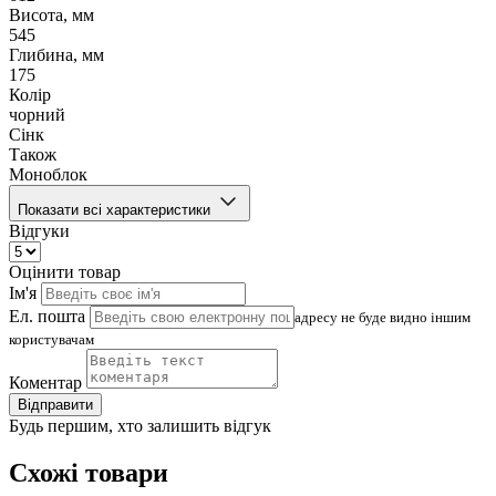
Висота, мм
545
Глибина, мм
175
Колір
чорний
Сінк
Також
Моноблок
Показати всі характеристики
Відгуки
Оцінити товар
Ім'я
Ел. пошта
адресу не буде видно іншим
користувачам
Коментар
Відправити
Будь першим, хто залишить відгук
Схожі товари