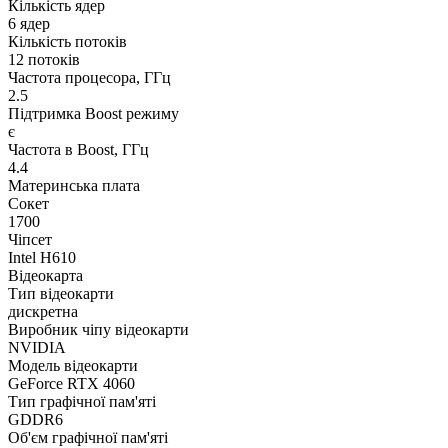
Кількість ядер
6 ядер
Кількість потоків
12 потоків
Частота процесора, ГГц
2.5
Підтримка Boost режиму
є
Частота в Boost, ГГц
4.4
Материнська плата
Сокет
1700
Чіпсет
Intel H610
Відеокарта
Тип відеокарти
дискретна
Виробник чіпу відеокарти
NVIDIA
Модель відеокарти
GeForce RTX 4060
Тип графічної пам'яті
GDDR6
Об'єм графічної пам'яті