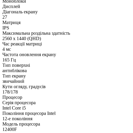
Моноблоки
Дисплей
Діагональ екрану
27
Матриця
IPS
Максимальна роздільна здатність
2560 x 1440 (QHD)
Час реакції матриці
4 мс
Частота оновлення екрану
165 Гц
Тип поверхні
антиблікова
Тип екрану
звичайний
Кути огляду, градусів
178/178
Процесор
Серія процесора
Intel Core i5
Покоління процесора Intel
12-е покоління
Модель процесора
12400F