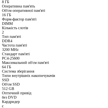
8 ГБ
Оперативна пам'ять
Об'єм оперативної пам'яті
16 ГБ
Форм-фактор пам'яті
DIMM
Кількість слотів
2
Тип пам'яті
DDR4
Частота пам'яті
3200 MHz
Стандарт пам'яті
PC4-25600
Максимальний об'єм пам'яті
64 ГБ
Система зберігання
Типи внутрішніх накопичувачів
SSD
Об'єм SSD
512 GB
Оптичний привід
без DVD
Кардридер
є