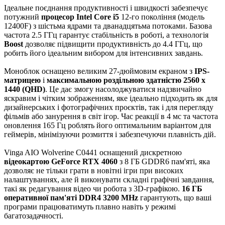
Ідеальне поєднання продуктивності і швидкості забезпечує
потужний
процесор Intel Core i5
12-го покоління (модель
12400F) з шістьма ядрами та дванадцятьма потоками. Базова
частота 2.5 ГГц гарантує стабільність в роботі, а технологія
Boost
дозволяє підвищити продуктивність до 4.4 ГГц, що
робить його ідеальним вибором для інтенсивних завдань.
Моноблок оснащено великим 27-дюймовим екраном з
IPS-
матрицею
і
максимальною роздільною здатністю 2560 x
1440 (QHD)
. Це дає змогу насолоджуватися надзвичайно
яскравим і чітким зображенням, яке ідеально підходить як для
дизайнерських і фотографічних проєктів, так і для перегляду
фільмів або занурення в світ ігор. Час реакції в 4 мс та частота
оновлення 165 Гц роблять його оптимальним варіантом для
геймерів, мінімізуючи розмиття і забезпечуючи плавність дій.
Vinga AIO Wolverine C0441 оснащений дискретною
відеокартою GeForce RTX 4060
з 8 ГБ GDDR6 пам'яті, яка
дозволяє не тільки грати в новітні ігри при високих
налаштуваннях, але й виконувати складні графічні завдання,
такі як редагування відео чи робота з 3D-графікою.
16 ГБ
оперативної пам'яті DDR4 3200 MHz
гарантують, що ваші
програми працюватимуть плавно навіть у режимі
багатозадачності.