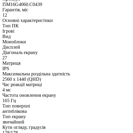
I5M16G4060.C0439
Гарантія, міс
12
Основні характеристики
Тип ПК
Ігрові
Вид
Моноблоки
Дисплей
Діагональ екрану
27
Матриця
IPS
Максимальна роздільна здатність
2560 x 1440 (QHD)
Час реакції матриці
4 мс
Частота оновлення екрану
165 Гц
Тип поверхні
антиблікова
Тип екрану
звичайний
Кути огляду, градусів
178/178