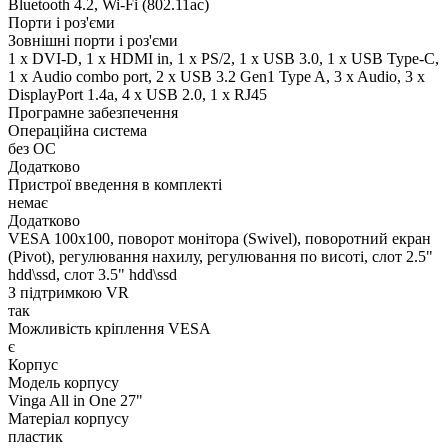
Bluetooth 4.2, Wi-Fi (802.11ac)
Порти і роз'єми
Зовнішні порти і роз'єми
1 x DVI-D, 1 x HDMI in, 1 x PS/2, 1 x USB 3.0, 1 x USB Type-C,
1 х Audio combo port, 2 x USB 3.2 Gen1 Type A, 3 x Audio, 3 x
DisplayPort 1.4a, 4 x USB 2.0, 1 x RJ45
Програмне забезпечення
Операційна система
без ОС
Додатково
Пристрої введення в комплекті
немає
Додатково
VESA 100x100, поворот монітора (Swivel), поворотний екран
(Pivot), регулювання нахилу, регулювання по висоті, слот 2.5"
hdd\ssd, слот 3.5" hdd\ssd
З підтримкою VR
так
Можливість кріплення VESA
є
Корпус
Модель корпусу
Vinga All in One 27"
Матеріал корпусу
пластик