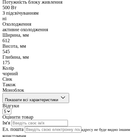
Потужність блоку живлення
500 Вт
З підсвічуванням
ні
Охолодження
активне охолодження
Ширина, мм
612
Висота, мм
545
Глибина, мм
175
Колір
чорний
Сінк
Також
Моноблок
Показати всі характеристики
Відгуки
Оцінити товар
Ім'я
Ел. пошта
адресу не буде видно іншим
користувачам