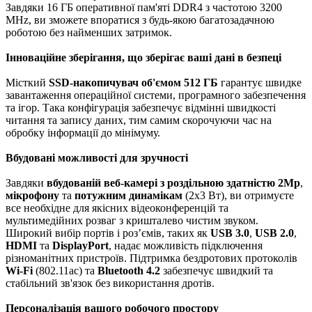
Завдяки 16 ГБ оперативної пам'яті DDR4 з частотою 3200
MHz, ви зможете впоратися з будь-якою багатозадачною
роботою без найменших затримок.
Інноваційне зберігання, що зберігає ваші дані в безпеці
Місткий
SSD-накопичувач об'ємом 512 ГБ
гарантує швидке
завантаження операційної системи, програмного забезпечення
та ігор. Така конфігурація забезпечує відмінні швидкості
читання та запису даних, тим самим скорочуючи час на
обробку інформації до мінімуму.
Вбудовані можливості для зручності
Завдяки
вбудованій веб-камері з роздільною здатністю 2Mp
,
мікрофону
та
потужним динамікам
(2x3 Вт), ви отримуєте
все необхідне для якісних відеоконференцій та
мультимедійних розваг з кришталево чистим звуком.
Широкий вибір портів і роз’ємів, таких як
USB 3.0
,
USB 2.0
,
HDMI
та
DisplayPort
, надає можливість підключення
різноманітних пристроїв. Підтримка бездротових протоколів
Wi-Fi
(802.11ac) та
Bluetooth 4.2
забезпечує швидкий та
стабільний зв'язок без використання дротів.
Персоналізація вашого робочого простору