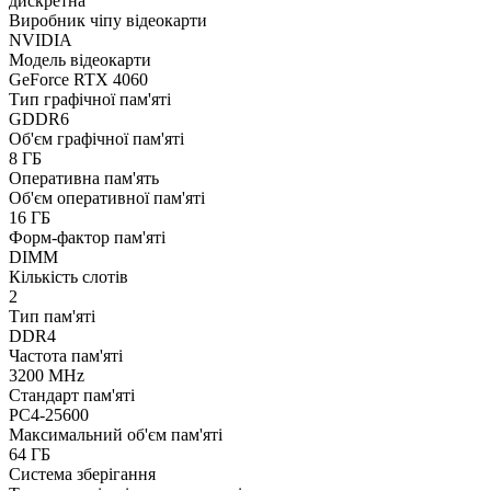
дискретна
Виробник чіпу відеокарти
NVIDIA
Модель відеокарти
GeForce RTX 4060
Тип графічної пам'яті
GDDR6
Об'єм графічної пам'яті
8 ГБ
Оперативна пам'ять
Об'єм оперативної пам'яті
16 ГБ
Форм-фактор пам'яті
DIMM
Кількість слотів
2
Тип пам'яті
DDR4
Частота пам'яті
3200 MHz
Стандарт пам'яті
PC4-25600
Максимальний об'єм пам'яті
64 ГБ
Система зберігання