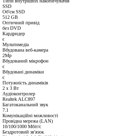
Типи внутрішніх накопичувачів
SSD
Об'єм SSD
512 GB
Оптичний привід
без DVD
Кардридер
є
Мультимедіа
Вбудована веб-камера
2Mp
Вбудований мікрофон
є
Вбудовані динаміки
є
Потужність динаміків
2 x 3 Вт
Аудіоконтролер
Realtek ALC897
Багатоканальний звук
7.1
Комунікаційні можливості
Провідна мережа (LAN)
10/100/1000 Мбіт/с
Бездротовий зв'язок