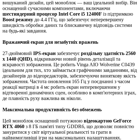
вишуканий дизайн, цей моноблок — ваш ідеальний вибір. Він
оснащений сучасними компонентами, включаючи
шестиядерний процесор Intel Core i5 12400F
із підтримкою
Boost режиму
до 4.4 ГГц, що забезпечує неперевершену
швидкість обробки даних та блискавичну відповідь системи
на будь-які завдання.
Вражаючий екран для незабутніх вражень
27-дюймовий
IPS-екран
забезпечує
роздільну здатність 2560
x 1440 (QHD)
, відкриваючи новий рівень деталізації та
яскравості зображення. Це робить Vinga AIO Wolverine C0439
ідеальним для тих, хто займається графічними завданнями, від
дизайнерів до відеоредакторів, забезпечуючи виняткову якість
зображення. Частота оновлення 165 Гц у поєднанні з часом
реакції матриці в 4 мс робить екран неперевершеним у
відтворенні динамічних сцен, особливо в комп'ютерних іграх,
де плавність руху важлива як ніколи.
Максимальна продуктивність без обмежень
Цей моноблок оснащений потужною
відеокартою GeForce
RTX 4060
з 8 ГБ пам'яті типу GDDR6, що дозволяє повністю
зануритися у світ віртуальної реальності та грати в
найвимогливіші ігри на максимальних налаштуваннях.