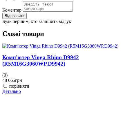
Коментар
Відправити
Будь першим, хто залишить відгук
Схожі товари
Комп'ютер Vinga Rhino D9942
(R5M16G3060WP.D9942)
(0)
(
48 665
грн
4
порівняти
Детально
Д