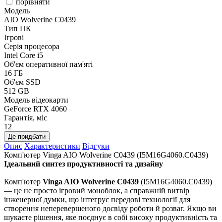
порівняти
Модель
AIO Wolverine C0439
Тип ПК
Ігрові
Серія процесора
Intel Core i5
Об'єм оперативної пам'яті
16 ГБ
Об'єм SSD
512 GB
Модель відеокарти
GeForce RTX 4060
Гарантія, міс
12
Де придбати
Опис
Характеристики
Відгуки
Комп'ютер Vinga AIO Wolverine C0439 (I5M16G4060.C0439)
Ідеальний синтез продуктивності та дизайну
Комп'ютер
Vinga AIO Wolverine C0439
(I5M16G4060.C0439)
— це не просто ігровий моноблок, а справжній витвір
інженерної думки, що інтегрує передові технології для
створення неперевершеного досвіду роботи й розваг. Якщо ви
шукаєте рішення, яке поєднує в собі високу продуктивність та