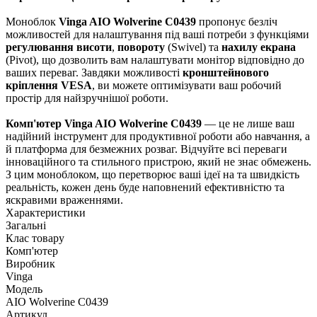
Моноблок
Vinga AIO Wolverine C0439
пропонує безліч
можливостей для налаштування під ваші потреби з функціями
регулювання висоти
,
повороту
(Swivel) та
нахилу екрана
(Pivot), що дозволить вам налаштувати монітор відповідно до
ваших переваг. Завдяки можливості
кронштейнового
кріплення VESA
, ви можете оптимізувати ваш робочий
простір для найзручнішої роботи.
Комп'ютер Vinga AIO Wolverine C0439
— це не лише ваш
надійний інструмент для продуктивної роботи або навчання, а
й платформа для безмежних розваг. Відчуйте всі переваги
інноваційного та стильного пристрою, який не знає обмежень.
З цим моноблоком, що перетворює ваші ідеї на та швидкість
реальність, кожен день буде наповнений ефективністю та
яскравими враженнями.
Характеристики
Загальні
Клас товару
Комп'ютер
Виробник
Vinga
Модель
AIO Wolverine C0439
Артикул