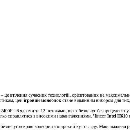
е втілення сучасних технологій, орієнтованих на максимально к
стикам, цей
ігровий моноблок
стане відмінним вибором для тих, 
2400F з 6 ядрами та 12 потоками, що забезпечує безпрецедентну ш
егко справлятися з високими навантаженнями. Чіпсет
Intel H610
г
абезпечує яскраві кольори та широкий кут огляду. Максимальна р