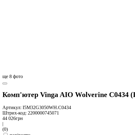
ще
8
фото
Комп'ютер Vinga AIO Wolverine C0434
Артикул: I5M32G3050WH.C0434
Штрих-код: 2200000745071
44 026
грн
|
(0)