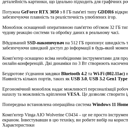
деталейність картинки, що ідеально підходить для графічних роб
Потужна
GeForce RTX 3050
з 8 ГБ пам'яті типу
GDDR6
відкрив
забезпечуючи плавність та реалістичність улюблених ігор.
Моноблок оснащений оперативною пам'яттю об'ємом 32 ГБ ти
чудову реакцію системи та обробку даних в реальному часі.
Вбудований
SSD-накопичувач
на 512 ГБ пропонує швидкість т
забезпечуючи швидкий доступ до інформації в будь-який момен
Комп'ютер оснащено всіма необхідними інструментами для прод
онлайн-конференцій. Дві динаміки по 3 Вт створюють насичен
Бездротове з'єднання завдяки
Bluetooth 4.2
та
Wi-Fi (802.11ac)
н
Наявність кількох портів, таких як
USB 3.0
,
USB 3.2 Gen1 Type
Ергономічний моноблок надає можливості персоналізації робочог
нахилу та можливість кріплення
VESA
. Це дозволяє створити 
Попередньо встановлена операційна система
Windows 11 Hom
Комп'ютер Vinga AIO Wolverine C0434 – це не просто інструмен
екраном. Інвестувавши в цю техніку, ви робите вибір на корист
Характеристики