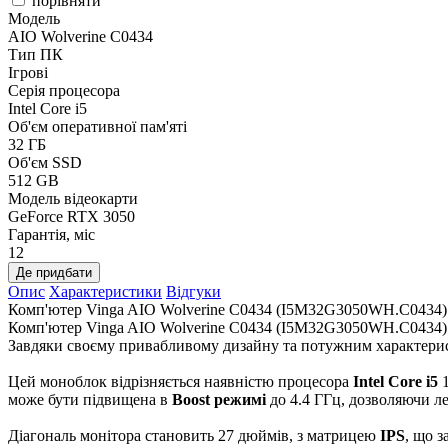
порівняти
Модель
AIO Wolverine C0434
Тип ПК
Ігрові
Серія процесора
Intel Core i5
Об'єм оперативної пам'яті
32 ГБ
Об'єм SSD
512 GB
Модель відеокарти
GeForce RTX 3050
Гарантія, міс
12
Де придбати
Опис
Характеристики
Відгуки
Комп'ютер Vinga AIO Wolverine C0434 (I5M32G3050WH.C0434)
Комп'ютер Vinga AIO Wolverine C0434 (I5M32G3050WH.C0434) – ц
Завдяки своєму привабливому дизайну та потужним характери
Цей моноблок відрізняється наявністю процесора
Intel Core i5
1
може бути підвищена в
Boost режимі
до 4.4 ГГц, дозволяючи л
Діагональ монітора становить 27 дюймів, з матрицею
IPS
, що з