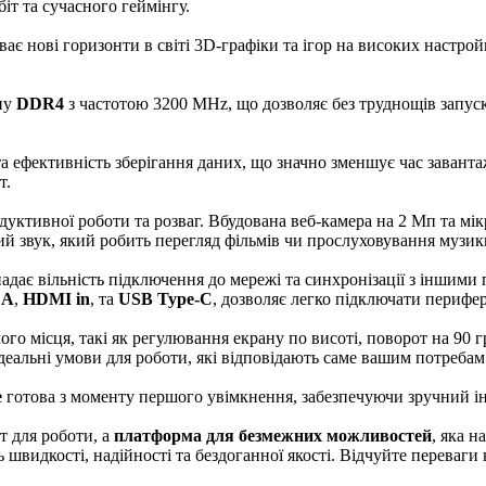
іт та сучасного геймінгу.
ає нові горизонти в світі 3D-графіки та ігор на високих настро
пу
DDR4
з частотою 3200 MHz, що дозволяє без труднощів запус
а ефективність зберігання даних, що значно зменшує час заванта
т.
уктивної роботи та розваг. Вбудована веб-камера на 2 Мп та мі
ий звук, який робить перегляд фільмів чи прослуховування муз
адає вільність підключення до мережі та синхронізації з іншими 
 A
,
HDMI in
, та
USB Type-C
, дозволяє легко підключати перифер
о місця, такі як регулювання екрану по висоті, поворот на 90 гр
ідеальні умови для роботи, які відповідають саме вашим потребам
e
готова з моменту першого увімкнення, забезпечуючи зручний інт
т для роботи, а
платформа для безмежних можливостей
, яка н
ь швидкості, надійності та бездоганної якості. Відчуйте переваг