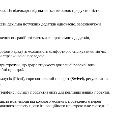
йках. Ця відеокарта відзначається високою продуктивністю,
кати декілька потужних додатків одночасно, забезпечуючи
ження операційної системи та програмних додатків,
крофон нададуть можливість комфортного спілкування під час
ики справжньою насолодою.
пристроями, що додає гнучкості для вашої робочої зони.
ійні пристрої.
адусів (
Pivot
), горизонтальний поворот (
Swivel
), регулювання
.
ерфейс і більшу продуктивність для реалізації ваших проектів.
адасть нові емоції від кожного моменту, проведеного перед
и кожного аспекту цього інноваційного пристрою вже сьогодні!