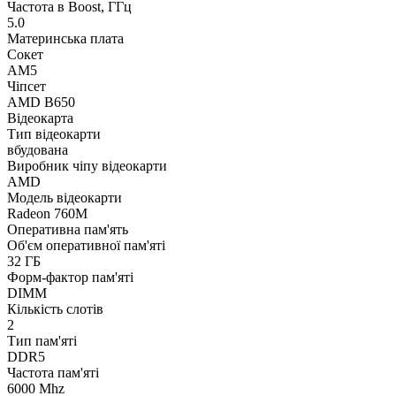
Частота в Boost, ГГц
5.0
Материнська плата
Сокет
AM5
Чіпсет
AMD B650
Відеокарта
Тип відеокарти
вбудована
Виробник чіпу відеокарти
AMD
Модель відеокарти
Radeon 760M
Оперативна пам'ять
Об'єм оперативної пам'яті
32 ГБ
Форм-фактор пам'яті
DIMM
Кількість слотів
2
Тип пам'яті
DDR5
Частота пам'яті
6000 Mhz