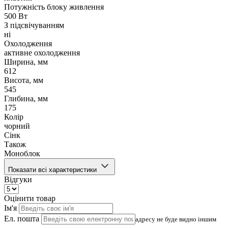
Потужність блоку живлення
500 Вт
З підсвічуванням
ні
Охолодження
активне охолодження
Ширина, мм
612
Висота, мм
545
Глибина, мм
175
Колір
чорний
Сінк
Також
Моноблок
Показати всі характеристики
Відгуки
Оцінити товар
Ім'я
Ел. пошта
адресу не буде видно іншим