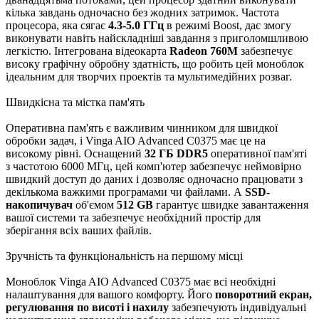
кілька завдань одночасно без жодних затримок. Частота
процесора, яка сягає
4.3-5.0 ГГц
в режимі Boost, дає змогу
виконувати навіть найскладніші завдання з приголомшливою
легкістю. Інтегрована відеокарта
Radeon 760M
забезпечує
високу графічну обробну здатність, що робить цей моноблок
ідеальним для творчих проектів та мультимедійних розваг.
Швидкісна та містка пам'ять
Оперативна пам'ять є важливим чинником для швидкої
обробки задач, і Vinga AIO Advanced C0375 має це на
високому рівні. Оснащений
32 ГБ DDR5
оперативної пам'яті
з частотою 6000 МГц, цей комп'ютер забезпечує неймовірно
швидкий доступ до даних і дозволяє одночасно працювати з
декількома важкими програмами чи файлами. А
SSD-
накопичувач
об'ємом
512 GB
гарантує швидке завантаження
вашої системи та забезпечує необхідний простір для
зберігання всіх ваших файлів.
Зручність та функціональність на першому місці
Моноблок Vinga AIO Advanced C0375 має всі необхідні
налаштування для вашого комфорту. Його
поворотний екран,
регулювання по висоті і нахилу
забезпечують індивідуальні