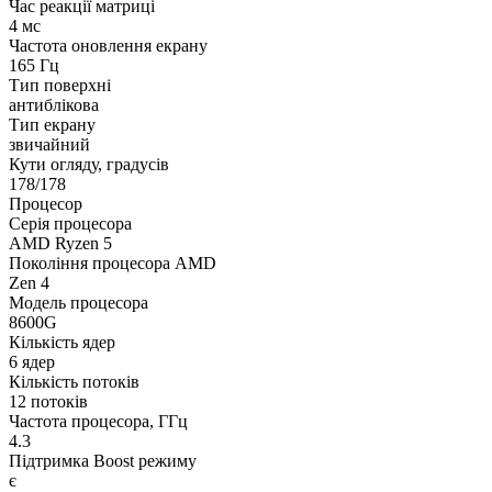
Час реакції матриці
4 мс
Частота оновлення екрану
165 Гц
Тип поверхні
антиблікова
Тип екрану
звичайний
Кути огляду, градусів
178/178
Процесор
Серія процесора
AMD Ryzen 5
Покоління процесора AMD
Zen 4
Модель процесора
8600G
Кількість ядер
6 ядер
Кількість потоків
12 потоків
Частота процесора, ГГц
4.3
Підтримка Boost режиму
є