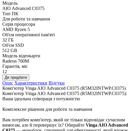
Модель
AIO Advanced C0375
Тип ПК
Для роботи та навчання
Серія процесора
AMD Ryzen 5
Об'єм оперативної пам'яті
32 ГБ
Об'єм SSD
512 GB
Модель відеокарти
Radeon 760M
Гарантія, міс
12
Де придбати
Опис
Характеристики
Відгуки
Комп'ютер Vinga AIO Advanced C0375 (R5M32INTWP.C0375)
Комп'ютер Vinga AIO Advanced C0375 (R5M32INTWP.C0375):
Ваша ідеальна співпраця з потужністю
Комплексне рішення для роботи та навчання
Вам потрібен комп'ютер, який не тільки відповідає сучасним
вимогам, але й перевершує їх? Обирайте
Vinga AIO Advanced
C0375
— моноблок, створений для ефективності, який вражає