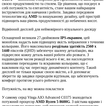
своєю продуктивністю та стилем. Це рішення, що поєднує в
собі потужність та елегантність, стане вашим найкращим
інструментом для навчання і роботи. Завдяки передовим
технологіям від
AMD
та вишуканому дизайну, цей пристрій
підвищить ваш рівень продуктивності до небачених висот.
Відмінний дисплей для неймовірного візуального досвіду
Оснащений великим 27-дюймовим
IPS-екраном
, цей
моноблок надасть вам підвищену якість зображення з точними
кольорами. Його максимальна
роздільна здатність
2560 x
1440
пікселів (QHD) забезпечує шалену деталізацію, яка
підкреслює кожну деталь вашої роботи або розваги. З
надшвидким часом реакції всього 4 мс, ви насолодитеся
плавними переходами та яскравими кольорами, що є
важливим під час перегляду динамічного контенту. Такий
дисплей не тільки вражає своєю якістю, а й допомагає
зберегти зір завдяки природнім відтінкам, що забезпечують
комфорт протягом усього робочого дня.
Потужність, на яку можна покластися
У самому серці Vinga AIO Advanced C0375 знаходиться
потужний процесор
AMD Ryzen 5 8600G
. З шістьма ядрами і
дванадцятьма потоками, цей процесор здатний виконувати