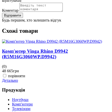
користувачам
Коментар
Відправити
Будь першим, хто залишить відгук
Схожі товари
Комп'ютер Vinga Rhino D9942
(R5M16G3060WP.D9942)
(0)
(
48 665
грн
4
порівняти
Детально
Д
Продукція
Ноутбуки
Комп'ютери
Телевізори