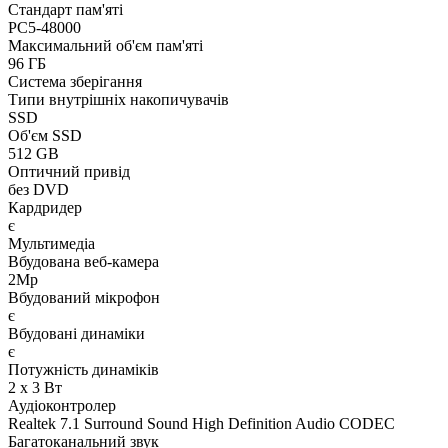
Стандарт пам'яті
PC5-48000
Максимальний об'єм пам'яті
96 ГБ
Система зберігання
Типи внутрішніх накопичувачів
SSD
Об'єм SSD
512 GB
Оптичний привід
без DVD
Кардридер
є
Мультимедіа
Вбудована веб-камера
2Mp
Вбудований мікрофон
є
Вбудовані динаміки
є
Потужність динаміків
2 x 3 Вт
Аудіоконтролер
Realtek 7.1 Surround Sound High Definition Audio CODEC
Багатоканальний звук