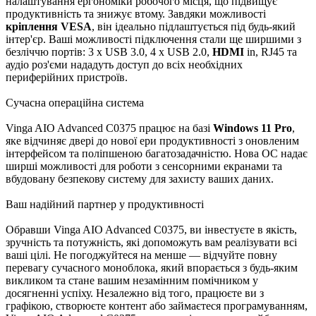
налаштування ергономіки робочого місця, що підвищує
продуктивність та знижує втому. Завдяки можливості
кріплення VESA
, він ідеально підлаштується під будь-який
інтер'єр. Ваші можливості підключення стали ще ширшими з
безліччю портів: 3 x USB 3.0, 4 x USB 2.0,
HDMI
in, RJ45 та
аудіо роз'єми нададуть доступ до всіх необхідних
периферійних пристроїв.
Сучасна операційна система
Vinga AIO Advanced C0375 працює на базі
Windows 11 Pro
,
яке відчиняє двері до нової ери продуктивності з оновленим
інтерфейсом та поліпшеною багатозадачністю. Нова ОС надає
ширші можливості для роботи з сенсорними екранами та
вбудовану безпекову систему для захисту ваших даних.
Ваш надійний партнер у продуктивності
Обравши Vinga AIO Advanced C0375, ви інвестуєте в якість,
зручність та потужність, які допоможуть вам реалізувати всі
ваші цілі. Не погоджуйтеся на менше — відчуйте повну
перевагу сучасного моноблока, який впорається з будь-яким
викликом та стане вашим незамінним помічником у
досягненні успіху. Незалежно від того, працюєте ви з
графікою, створюєте контент або займаєтеся програмуванням,