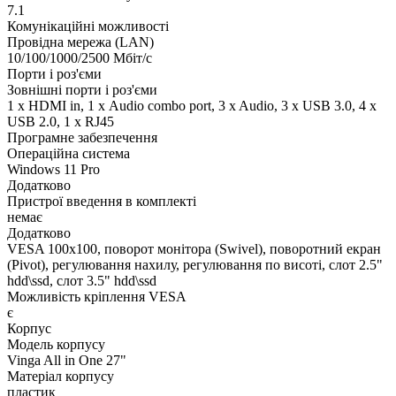
7.1
Комунікаційні можливості
Провідна мережа (LAN)
10/100/1000/2500 Мбіт/с
Порти і роз'єми
Зовнішні порти і роз'єми
1 x HDMI in, 1 х Audio combo port, 3 x Audio, 3 x USB 3.0, 4 x
USB 2.0, 1 x RJ45
Програмне забезпечення
Операційна система
Windows 11 Pro
Додатково
Пристрої введення в комплекті
немає
Додатково
VESA 100x100, поворот монітора (Swivel), поворотний екран
(Pivot), регулювання нахилу, регулювання по висоті, слот 2.5"
hdd\ssd, слот 3.5" hdd\ssd
Можливість кріплення VESA
є
Корпус
Модель корпусу
Vinga All in One 27"
Матеріал корпусу
пластик